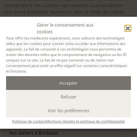
inscriptions à nos activités sont ouvertes jusqu’au dernier
jour ouvré précédant l’ouverture, dans la limite des places
disponibles. Si vous souhaitez faire prendre en charge votre
Gérer le consentement aux
formation (Afdas, France Travail…), la demande d’inscription
est à effectuer au plus tard un mois avant le début de la
cookies
formation.
Pour offrir les meilleures expériences, nous utilisons des technologies
telles que les cookies pour stocker et/ou accéder aux informations des
NOS ATELIERS
appareils. Le fait de consentir à ces technologies nous permettra de
Découverte
traiter des données telles que le comportement de navigation ou les ID
uniques sur ce site. Le fait de ne pas consentir ou de retirer son
L’école d’écriture
consentement peut avoir un effet négatif sur certaines caractéristiques
La fabrique du manuscrit
et fonctions.
Les stages pour artistes-auteurs
Se former à la biographie
Accepter
Se former à l’animation
Refuser
NOS SERVICES
OFFRIR UN ATELIER
Voir les préférences
NOS VILLES
Nos ateliers à Paris
Politique de cookies
Mentions légales et politique de confidentialité
Nos ateliers à Lyon
Nos ateliers à Bordeaux