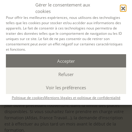
configuration minimale requise pour pouvoir travailler
Gérer le consentement aux
dans les meilleures conditions : Configuration
cookies
matérielle requise pour
Microsoft Teams | Microsoft
Pour offrir les meilleures expériences, nous utilisons des technologies
telles que les cookies pour stocker et/ou accéder aux informations des
Learn
appareils. Le fait de consentir à ces technologies nous permettra de
traiter des données telles que le comportement de navigation ou les ID
uniques sur ce site. Le fait de ne pas consentir ou de retirer son
consentement peut avoir un effet négatif sur certaines caractéristiques
et fonctions.
Accessibilité : ALEPH-ÉCRITURE est sensible à l’inclusion des
Accepter
personnes en situation de handicap. Si vous avez besoin
d’un aménagement spécifique de programme, n’hésitez pas
à nous contacter en amont de votre inscription afin
Refuser
d’étudier la faisabilité de votre projet (adaptation des
supports, accessibilité de nos salles).
Voir les préférences
Sauf mention contraire, il n’y a pas de modalité d’accès et les
Politique de cookies
Mentions légales et politique de confidentialité
inscriptions à nos activités sont ouvertes jusqu’au dernier
jour ouvré précédant l’ouverture, dans la limite des places
disponibles. Si vous souhaitez faire prendre en charge votre
formation (Afdas, France Travail…), la demande d’inscription
est à effectuer au plus tard un mois avant le début de la
formation.