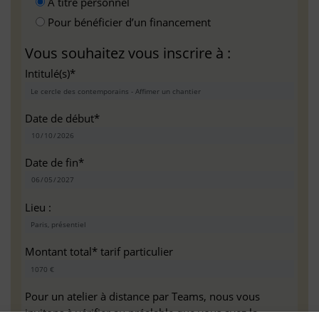
A titre personnel
Pour bénéficier d’un financement
Vous souhaitez vous inscrire à :
Intitulé(s)*
Date de début*
Date de fin*
Lieu :
Montant total* tarif particulier
Pour un atelier à distance par Teams, nous vous
invitons à vérifier au préalable que vous avez la