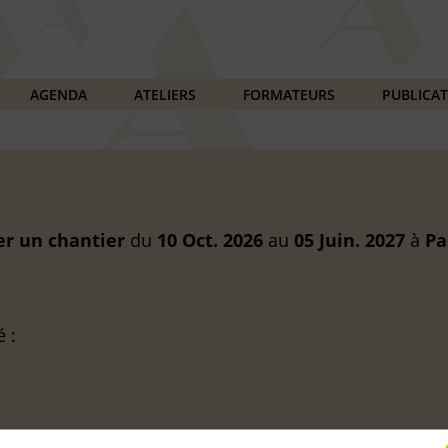
AGENDA
ATELIERS
FORMATEURS
PUBLICA
er un chantier
du
10 Oct. 2026
au
05 Juin. 2027
à
Pa
é :