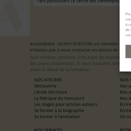
Pou
coo
à c
de 
con
Accessibilité : ALEPH-ÉCRITURE est sensible à l’
n’hésitez pas à nous contacter en amont de votre in
Sauf mention contraire, il n’y a pas de modalité d’ac
des places disponibles. Si vous souhaitez faire pre
avant le début de la formation.
NOS ATELIERS
NOS V
Découverte
Nos a
L’école d’écriture
Nos a
La fabrique du manuscrit
Nos a
Les stages pour artistes-auteurs
Écrir
Se former à la biographie
Écrir
Se former à l’animation
Où no
NOS SERVICES
RETR