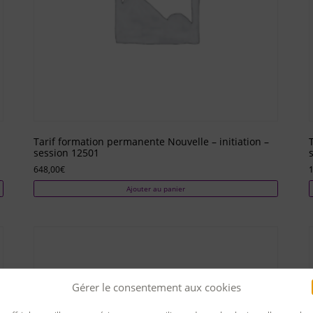
Tarif formation permanente Nouvelle – initiation –
session 12501
648,00
€
1
Ajouter au panier
Gérer le consentement aux cookies