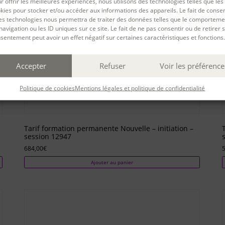
r offrir les meilleures expériences, nous utilisons des technologies telles que les
kies pour stocker et/ou accéder aux informations des appareils. Le fait de consen
es technologies nous permettra de traiter des données telles que le comporteme
navigation ou les ID uniques sur ce site. Le fait de ne pas consentir ou de retirer 
sentement peut avoir un effet négatif sur certaines caractéristiques et fonctions.
Accepter
Refuser
Voir les préférence
Politique de cookies
Mentions légales et politique de confidentialité
Tarif formation permanente Nouvelle – initiation –
session 12947
684,00
€
Ajouter au panier