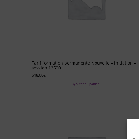
Tarif formation permanente Nouvelle – initiation –
session 12500
648,00
€
Ajouter au panier