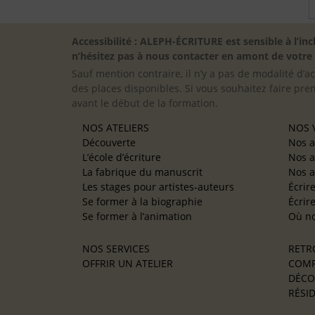
Accessibilité : ALEPH-ÉCRITURE est sensible à l’
n’hésitez pas à nous contacter en amont de votre in
Sauf mention contraire, il n’y a pas de modalité d’ac
des places disponibles. Si vous souhaitez faire pre
avant le début de la formation.
NOS ATELIERS
NOS V
Découverte
Nos a
L’école d’écriture
Nos a
La fabrique du manuscrit
Nos a
Les stages pour artistes-auteurs
Écrir
Se former à la biographie
Écrir
Se former à l’animation
Où no
NOS SERVICES
RETR
OFFRIR UN ATELIER
COMP
DÉCO
RÉSID