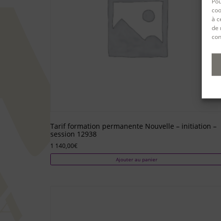
Pou
coo
à c
de 
con
Tarif formation permanente Nouvelle – initiation –
session 12938
1 140,00
€
Ajouter au panier