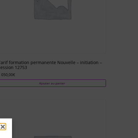
Tarif formation permanente Nouvelle – initiation –
session 12753
 050,00
€
Ajouter au panier