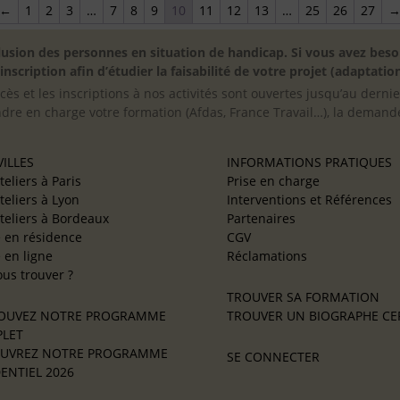
←
1
2
3
…
7
8
9
10
11
12
13
…
25
26
27
inclusion des personnes en situation de handicap. Si vous avez 
scription afin d’étudier la faisabilité de votre projet (adaptation
cès et les inscriptions à nos activités sont ouvertes jusqu’au derni
ndre en charge votre formation (Afdas, France Travail…), la demande
ILLES
INFORMATIONS PRATIQUES
teliers à Paris
Prise en charge
teliers à Lyon
Interventions et Références
teliers à Bordeaux
Partenaires
e en résidence
CGV
e en ligne
Réclamations
us trouver ?
TROUVER SA FORMATION
OUVEZ NOTRE PROGRAMME
TROUVER UN BIOGRAPHE CER
LET
UVREZ NOTRE PROGRAMME
SE CONNECTER
ENTIEL 2026