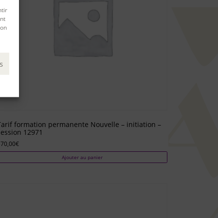
tir
nt
son
s
Tarif formation permanente Nouvelle – initiation –
session 12971
570,00
€
Ajouter au panier