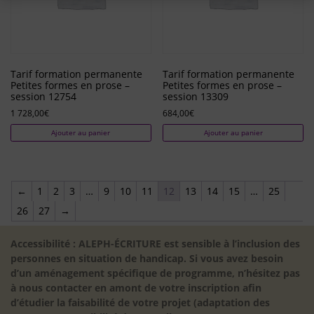
Tarif formation permanente
Tarif formation permanente
Petites formes en prose –
Petites formes en prose –
session 12754
session 13309
1 728,00
€
684,00
€
Ajouter au panier
Ajouter au panier
←
1
2
3
…
9
10
11
12
13
14
15
…
25
26
27
→
Accessibilité : ALEPH-ÉCRITURE est sensible à l’inclusion des
personnes en situation de handicap. Si vous avez besoin
d’un aménagement spécifique de programme, n’hésitez pas
à nous contacter en amont de votre inscription afin
d’étudier la faisabilité de votre projet (adaptation des