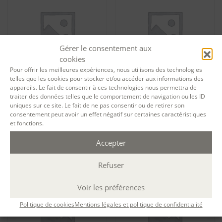
Gérer le consentement aux
cookies
Pour offrir les meilleures expériences, nous utilisons des technologies
telles que les cookies pour stocker et/ou accéder aux informations des
appareils. Le fait de consentir à ces technologies nous permettra de
Tarif formation permanente
Tarif formation permanente
traiter des données telles que le comportement de navigation ou les ID
Nouvelles du monde –
Personnages en devenir –
uniques sur ce site. Le fait de ne pas consentir ou de retirer son
session 13739
session 13240
consentement peut avoir un effet négatif sur certaines caractéristiques
600,00
€
684,00
€
et fonctions.
Ajouter au panier
Ajouter au panier
Accepter
Refuser
Voir les préférences
Politique de cookies
Mentions légales et politique de confidentialité