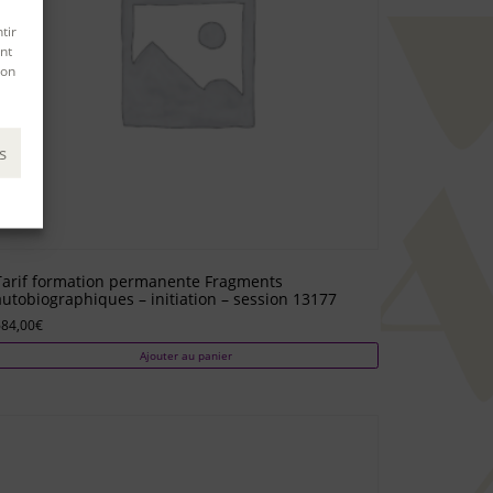
tir
nt
son
s
Tarif formation permanente Fragments
autobiographiques – initiation – session 13177
684,00
€
Ajouter au panier