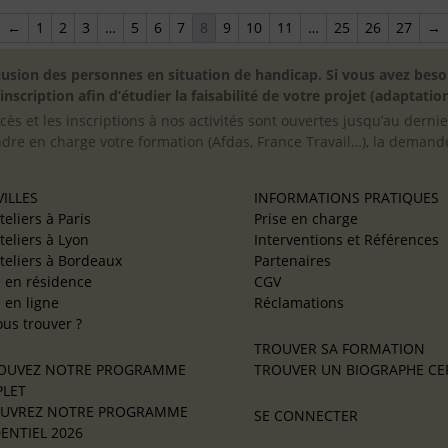
←
1
2
3
…
5
6
7
8
9
10
11
…
25
26
27
→
inclusion des personnes en situation de handicap. Si vous avez 
scription afin d’étudier la faisabilité de votre projet (adaptation
cès et les inscriptions à nos activités sont ouvertes jusqu’au derni
ndre en charge votre formation (Afdas, France Travail…), la demande
ILLES
INFORMATIONS PRATIQUES
teliers à Paris
Prise en charge
teliers à Lyon
Interventions et Références
teliers à Bordeaux
Partenaires
e en résidence
CGV
e en ligne
Réclamations
us trouver ?
TROUVER SA FORMATION
OUVEZ NOTRE PROGRAMME
TROUVER UN BIOGRAPHE CER
LET
UVREZ NOTRE PROGRAMME
SE CONNECTER
ENTIEL 2026