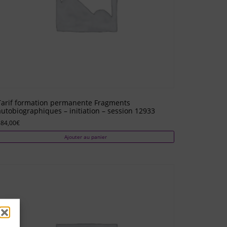
Tarif formation permanente Fragments
autobiographiques – initiation – session 12933
684,00
€
Ajouter au panier