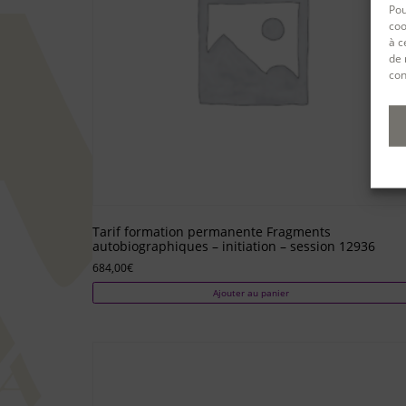
Pou
coo
à c
de 
con
Tarif formation permanente Fragments
autobiographiques – initiation – session 12936
684,00
€
Ajouter au panier