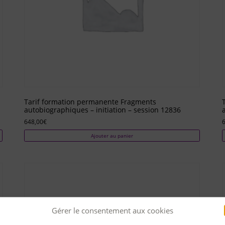
Tarif formation permanente Fragments
autobiographiques – initiation – session 12836
648,00
€
Ajouter au panier
Gérer le consentement aux cookies