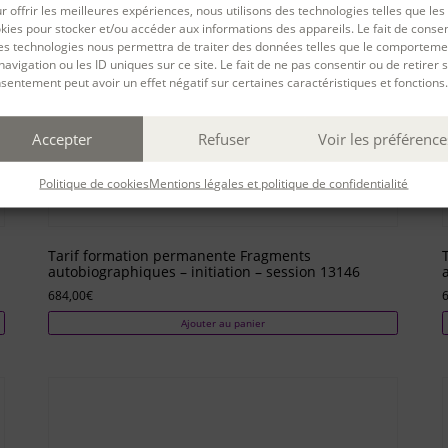
r offrir les meilleures expériences, nous utilisons des technologies telles que les
kies pour stocker et/ou accéder aux informations des appareils. Le fait de consen
es technologies nous permettra de traiter des données telles que le comporteme
navigation ou les ID uniques sur ce site. Le fait de ne pas consentir ou de retirer 
sentement peut avoir un effet négatif sur certaines caractéristiques et fonctions.
Accepter
Refuser
Voir les préférence
Politique de cookies
Mentions légales et politique de confidentialité
Tarif formation permanente Fragments
autobiographiques – initiation – session 13146
684,00
€
Ajouter au panier