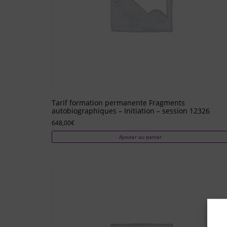
Tarif formation permanente Fragments
autobiographiques – Initiation – session 12326
648,00
€
Ajouter au panier