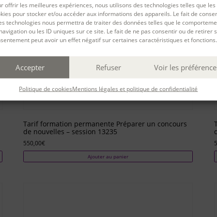
r offrir les meilleures expériences, nous utilisons des technologies telles que les
kies pour stocker et/ou accéder aux informations des appareils. Le fait de consen
es technologies nous permettra de traiter des données telles que le comporteme
navigation ou les ID uniques sur ce site. Le fait de ne pas consentir ou de retirer 
sentement peut avoir un effet négatif sur certaines caractéristiques et fonctions.
Accepter
Refuser
Voir les préférence
Politique de cookies
Mentions légales et politique de confidentialité
Tarif formation permanente Préparer un concours
de nouvelles – session 13235
550,00
€
Ajouter au panier