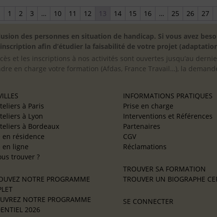
←
1
2
3
…
10
11
12
13
14
15
16
…
25
26
27
inclusion des personnes en situation de handicap. Si vous avez 
scription afin d’étudier la faisabilité de votre projet (adaptation
cès et les inscriptions à nos activités sont ouvertes jusqu’au derni
ndre en charge votre formation (Afdas, France Travail…), la demande
ILLES
INFORMATIONS PRATIQUES
teliers à Paris
Prise en charge
teliers à Lyon
Interventions et Références
teliers à Bordeaux
Partenaires
e en résidence
CGV
e en ligne
Réclamations
us trouver ?
TROUVER SA FORMATION
OUVEZ NOTRE PROGRAMME
TROUVER UN BIOGRAPHE CER
LET
UVREZ NOTRE PROGRAMME
SE CONNECTER
ENTIEL 2026