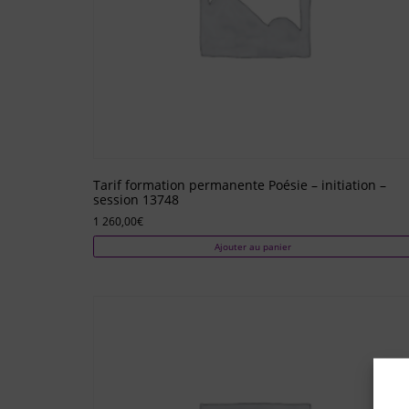
Tarif formation permanente Poésie – initiation –
session 13748
1 260,00
€
Ajouter au panier