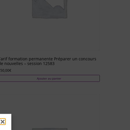
Tarif formation permanente Préparer un concours
de nouvelles – session 12583
550,00
€
Ajouter au panier