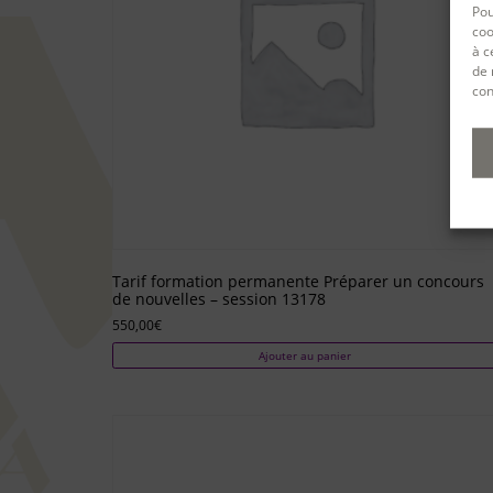
Pou
coo
à c
de 
con
Tarif formation permanente Préparer un concours
de nouvelles – session 13178
550,00
€
Ajouter au panier