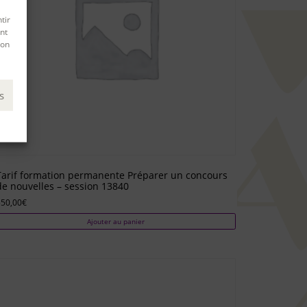
tir
nt
son
s
Tarif formation permanente Préparer un concours
de nouvelles – session 13840
550,00
€
Ajouter au panier