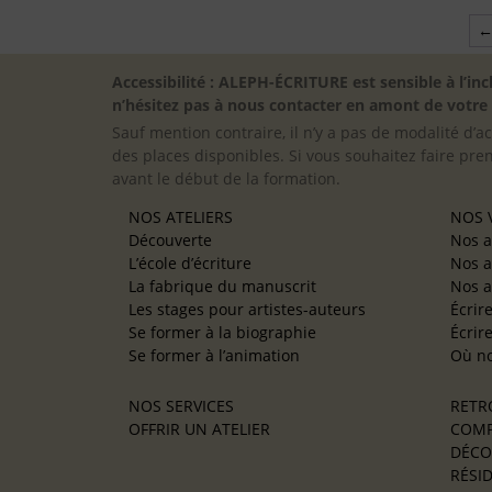
Accessibilité : ALEPH-ÉCRITURE est sensible à l’
n’hésitez pas à nous contacter en amont de votre in
Sauf mention contraire, il n’y a pas de modalité d’ac
des places disponibles. Si vous souhaitez faire pre
avant le début de la formation.
NOS ATELIERS
NOS V
Découverte
Nos a
L’école d’écriture
Nos a
La fabrique du manuscrit
Nos a
Les stages pour artistes-auteurs
Écrir
Se former à la biographie
Écrir
Se former à l’animation
Où no
NOS SERVICES
RETR
OFFRIR UN ATELIER
COMP
DÉCO
RÉSID