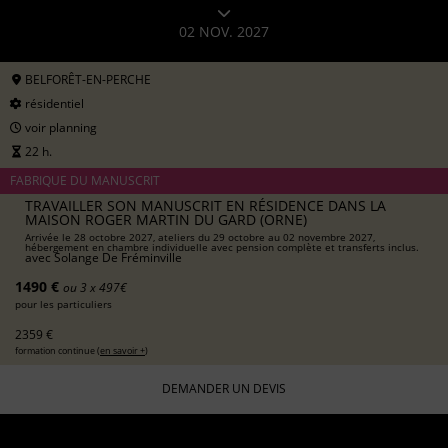
02 NOV. 2027
BELFORÊT-EN-PERCHE
résidentiel
voir planning
22 h.
FABRIQUE DU MANUSCRIT
TRAVAILLER SON MANUSCRIT EN RÉSIDENCE DANS LA
MAISON ROGER MARTIN DU GARD (ORNE)
Arrivée le 28 octobre 2027, ateliers du 29 octobre au 02 novembre 2027,
hébergement en chambre individuelle avec pension complète et transferts inclus.
avec
Solange De Fréminville
1490 €
ou 3 x 497€
pour les particuliers
2359 €
formation continue (
en savoir +
)
DEMANDER UN DEVIS