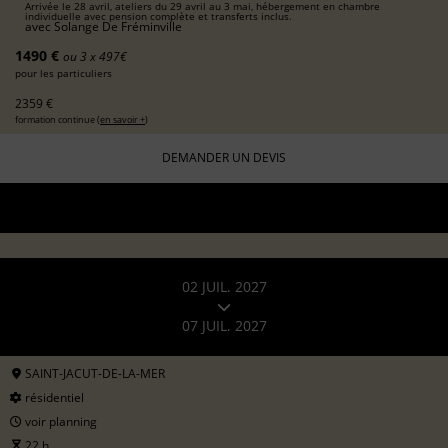
Arrivée le 28 avril, ateliers du 29 avril au 3 mai, hébergement en chambre
individuelle avec pension complète et transferts inclus.
avec
Solange De Fréminville
1490 €
ou 3 x 497€
pour les particuliers
2359 €
formation continue (
en savoir +
)
DEMANDER UN DEVIS
02 JUIL. 2027
07 JUIL. 2027
SAINT-JACUT-DE-LA-MER
résidentiel
voir planning
22 h.