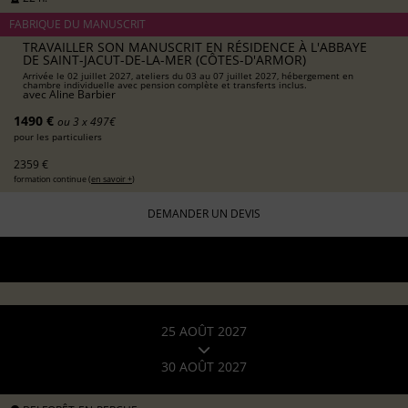
FABRIQUE DU MANUSCRIT
TRAVAILLER SON MANUSCRIT EN RÉSIDENCE À L'ABBAYE
DE SAINT-JACUT-DE-LA-MER (CÔTES-D'ARMOR)
Arrivée le 02 juillet 2027, ateliers du 03 au 07 juillet 2027, hébergement en
chambre individuelle avec pension complète et transferts inclus.
avec
Aline Barbier
1490 €
ou 3 x 497€
pour les particuliers
2359 €
formation continue (
en savoir +
)
DEMANDER UN DEVIS
25 AOÛT 2027
30 AOÛT 2027