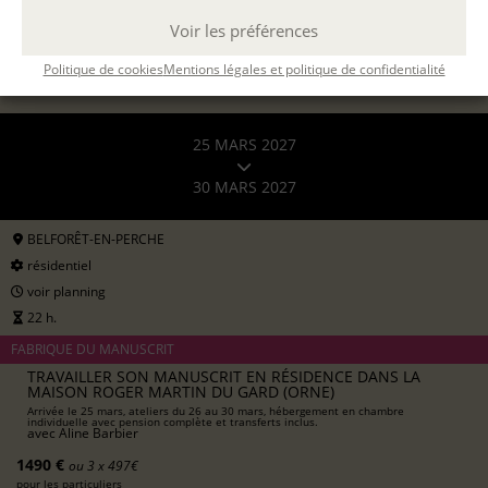
DEMANDER UN DEVIS
Voir les préférences
Politique de cookies
Mentions légales et politique de confidentialité
25 MARS 2027
30 MARS 2027
BELFORÊT-EN-PERCHE
résidentiel
voir planning
22 h.
FABRIQUE DU MANUSCRIT
TRAVAILLER SON MANUSCRIT EN RÉSIDENCE DANS LA
MAISON ROGER MARTIN DU GARD (ORNE)
Arrivée le 25 mars, ateliers du 26 au 30 mars, hébergement en chambre
individuelle avec pension complète et transferts inclus.
avec
Aline Barbier
1490 €
ou 3 x 497€
pour les particuliers