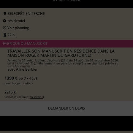
BELFORÊT-EN-PERCHE
résidentiel
Voir planning
22 h.
FABRIQUE DU MANUSCRIT
TRAVAILLER SON MANUSCRIT EN RÉSIDENCE DANS LA
MAISON ROGER MARTIN DU GARD (ORNE)
Arrivée le 27 août. Ateliers d'écriture (21h) du 28 août au 01 septembre 2026,
suivi individuel (1h), hébergement en pension complète en chambre privée et
transferts inclus.
avec
Aline Barbier
1390 €
ou 3 x 463€
pour les particuliers
2215 €
formation continue (
en savoir +
)
DEMANDER UN DEVIS