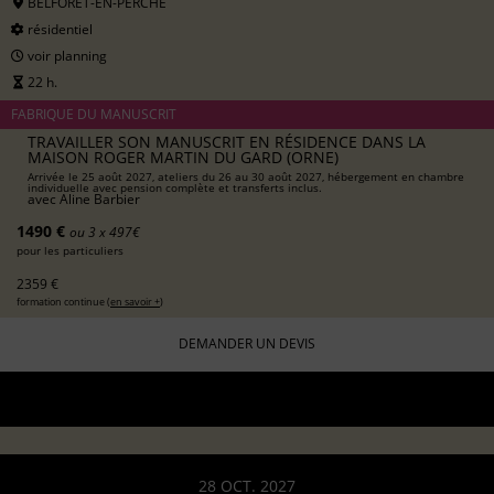
BELFORÊT-EN-PERCHE
résidentiel
voir planning
22 h.
FABRIQUE DU MANUSCRIT
TRAVAILLER SON MANUSCRIT EN RÉSIDENCE DANS LA
MAISON ROGER MARTIN DU GARD (ORNE)
Arrivée le 25 août 2027, ateliers du 26 au 30 août 2027, hébergement en chambre
individuelle avec pension complète et transferts inclus.
avec
Aline Barbier
1490 €
ou 3 x 497€
pour les particuliers
2359 €
formation continue (
en savoir +
)
DEMANDER UN DEVIS
28 OCT. 2027