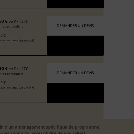
90 €
ou 3 x 497€
DEMANDER UN DEVIS
 les particuliers
9 €
ation continue (
en savoir +
)
90 €
ou 3 x 497€
DEMANDER UN DEVIS
 les particuliers
9 €
ation continue (
en savoir +
)
besoin d’un aménagement spécifique de programme,
 des supports, accessibilité de nos salles).