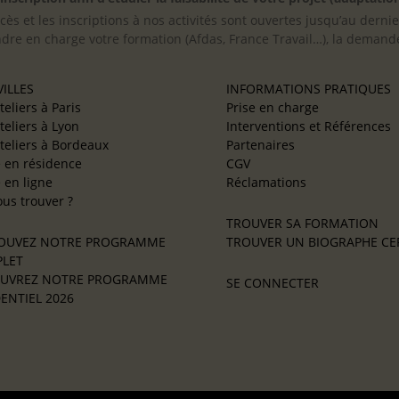
cès et les inscriptions à nos activités sont ouvertes jusqu’au derni
ndre en charge votre formation (Afdas, France Travail…), la demande
ILLES
INFORMATIONS PRATIQUES
teliers à Paris
Prise en charge
teliers à Lyon
Interventions et Références
teliers à Bordeaux
Partenaires
e en résidence
CGV
e en ligne
Réclamations
us trouver ?
TROUVER SA FORMATION
OUVEZ NOTRE PROGRAMME
TROUVER UN BIOGRAPHE CER
LET
UVREZ NOTRE PROGRAMME
SE CONNECTER
ENTIEL 2026