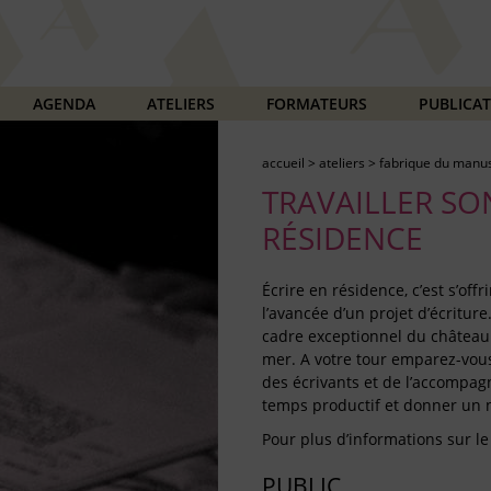
AGENDA
ATELIERS
FORMATEURS
PUBLICA
accueil
>
ateliers
>
fabrique du manus
TRAVAILLER SO
RÉSIDENCE
Écrire en résidence, c’est s’off
l’avancée d’un projet d’écritur
cadre exceptionnel du château 
mer. A votre tour emparez-vous 
des écrivants et de l’accompag
temps productif et donner un n
Pour plus d’informations sur le
PUBLIC