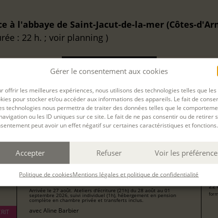
ce à l'abbaye de Saint-Jacut-de-la-mer (Côtes-d'Ar
rée : 22 h. ; voir planning )
DEMANDER UN DEVIS
Gérer le consentement aux cookies
r offrir les meilleures expériences, nous utilisons des technologies telles que les
kies pour stocker et/ou accéder aux informations des appareils. Le fait de consen
es technologies nous permettra de traiter des données telles que le comporteme
navigation ou les ID uniques sur ce site. Le fait de ne pas consentir ou de retirer 
sentement peut avoir un effet négatif sur certaines caractéristiques et fonctions.
Filtrer
Accepter
Refuser
Voir les préférence
TRAVAILLER SON MANUSCRIT EN RÉSIDENCE
13
DANS LA MAISON ROGER MARTIN DU GARD
pour
Politique de cookies
Mentions légales et politique de confidentialité
(ORNE)
221
Arrivée le 27 août. Ateliers d'écriture (21h) du 28 août au 01
form
septembre 2026, suivi individuel (1h), hébergement en pension
complète en chambre privée et transferts inclus.
avec
Aline Barbier
RIT