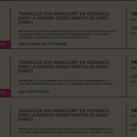
TRAVAILLER SON MANUSCRIT EN RÉSIDENCE
13
DANS LA MAISON ROGER MARTIN DU GARD
pour
(ORNE)
221
Arrivée le 28 octobre. Ateliers d'écriture (21h) du 29 octobre au 02
form
novembre 2026, suivi individuel (1h), hébergement en pension
complète en chambre privée et transferts inclus.
avec
Solange De Fréminville
RIT
14
TRAVAILLER SON MANUSCRIT EN RÉSIDENCE
DANS LA MAISON ROGER MARTIN DU GARD
pour
(ORNE)
235
Arrivée le 25 mars, ateliers du 26 au 30 mars, hébergement en
form
chambre individuelle avec pension complète et transferts inclus.
avec
Aline Barbier
RIT
14
TRAVAILLER SON MANUSCRIT EN RÉSIDENCE
DANS LA MAISON ROGER MARTIN DU GARD
pour
(ORNE)
235
Arrivée le 28 avril, ateliers du 29 avril au 3 mai, hébergement en
form
chambre individuelle avec pension complète et transferts inclus.