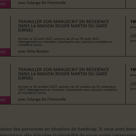
avec
Solange De Fréminville
RIT
TRAVAILLER SON MANUSCRIT EN RÉSIDENCE
14
DANS LA MAISON ROGER MARTIN DU GARD
pour
(ORNE)
235
Arrivée le 25 août 2027, ateliers du 26 au 30 août 2027,
form
hébergement en chambre individuelle avec pension complète et
transferts inclus.
avec
Aline Barbier
RIT
TRAVAILLER SON MANUSCRIT EN RÉSIDENCE
14
DANS LA MAISON ROGER MARTIN DU GARD
pour
(ORNE)
235
Arrivée le 28 octobre 2027, ateliers du 29 octobre au 02 novembre
form
2027, hébergement en chambre individuelle avec pension complète
et transferts inclus.
avec
Solange De Fréminville
RIT
inclusion des personnes en situation de handicap. Si vous avez 
scription afin d’étudier la faisabilité de votre projet (adaptation