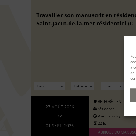
Travailler son manuscrit en résiden
Saint-Jacut-de-la-mer
résidentiel
(Du
Pou
coo
à c
de 
con
BELFORÊT-EN-PERCHE
27 AOÛT 2026
résidentiel
Voir planning
22 h.
01 SEPT. 2026
FABRIQUE DU MANUSC