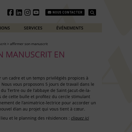
Search
NOUS CONTACTER
TIONS
SERVICES
ÉVÉNEMENTS
crit
>
affirmer son manuscrit
N MANUSCRIT EN
rir un cadre et un temps privilégiés propices à
e. Nous vous proposons 5 jours de travail dans le
du Tertre ou de l’abbaye de Saint-Jacut-de-la-
de cette bulle et profitez du cercle stimulant
nement de l’animatrice-lectrice pour accorder un
ouvel élan au projet qui vous tient à cœur.
 lieu et le planning des résidences :
cliquez ici