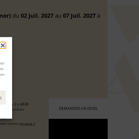
mor)
du
02 Juil. 2027
au
07 Juil. 2027
à
tir
nt
son
s
90 €
ou 3 x 463€
DEMANDER UN DEVIS
 les particuliers
5 €
ation continue (
en savoir +
)