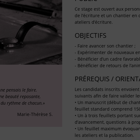
Ce stage est ouvert aux person
de l’écriture et un chantier en
ateliers d’écriture.
OBJECTIFS
- Faire avancer son chantier ;
- Expérimenter de nouveaux enj
- Bénéficier d’un cadre favorable
- Bénéficier de retours de l’ani
PRÉREQUIS / ORIEN
Les candidats inscrits envoient
ne pensais le faire.
suivants afin de faire valider le
une beauté reposante,
• Un manuscrit (début de chant
e du rythme de chacun.»
feuillet standard comprend 150
Marie-Thérèse S.
• Un à trois feuillets portant s
d’avancement, questions à propo
• Un feuillet maximum évoquant l
les ateliers et la publication.