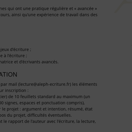
nes qui ont une pratique régulière et « avancée »
 cours, ainsi qu’une expérience de travail dans des
eux d’écriture ;
 à l’écriture ;
matrice et d’écrivants avancés.
TATION
 par mail (lecture@aleph-ecriture.fr) les éléments
ur inscription :
ier) de 10 feuillets standard au maximum (un
0 signes, espaces et ponctuation compris),
ur le projet : argument et intention, résumé, état
s du projet, difficultés éventuelles.
e rapport de l’auteur avec l’écriture, la lecture,