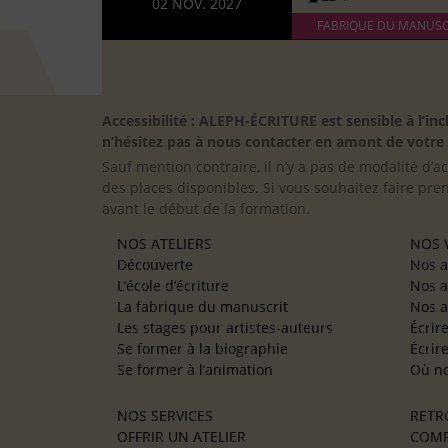
02 NOV. 2027
FABRIQUE DU MANUSC
Accessibilité : ALEPH-ÉCRITURE est sensible à l’
n’hésitez pas à nous contacter en amont de votre in
Sauf mention contraire, il n’y a pas de modalité d’ac
des places disponibles. Si vous souhaitez faire pre
avant le début de la formation.
NOS ATELIERS
NOS V
Découverte
Nos a
L’école d’écriture
Nos a
La fabrique du manuscrit
Nos a
Les stages pour artistes-auteurs
Écrir
Se former à la biographie
Écrir
Se former à l’animation
Où no
NOS SERVICES
RETR
OFFRIR UN ATELIER
COMP