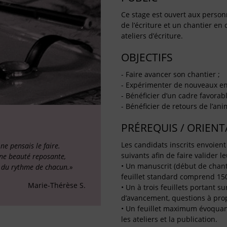
Ce stage est ouvert aux person
de l’écriture et un chantier en
ateliers d’écriture.
OBJECTIFS
- Faire avancer son chantier ;
- Expérimenter de nouveaux enj
- Bénéficier d’un cadre favorable
- Bénéficier de retours de l’ani
PRÉREQUIS / ORIEN
Les candidats inscrits envoient
ne pensais le faire.
suivants afin de faire valider le
une beauté reposante,
• Un manuscrit (début de chant
e du rythme de chacun.»
feuillet standard comprend 150
Marie-Thérèse S.
• Un à trois feuillets portant s
d’avancement, questions à propo
• Un feuillet maximum évoquant l
les ateliers et la publication.