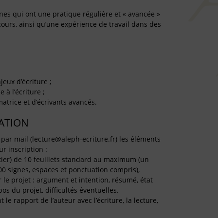
nes qui ont une pratique régulière et « avancée »
 cours, ainsi qu’une expérience de travail dans des
eux d’écriture ;
 à l’écriture ;
matrice et d’écrivants avancés.
TATION
 par mail (lecture@aleph-ecriture.fr) les éléments
ur inscription :
ier) de 10 feuillets standard au maximum (un
0 signes, espaces et ponctuation compris),
ur le projet : argument et intention, résumé, état
s du projet, difficultés éventuelles.
e rapport de l’auteur avec l’écriture, la lecture,