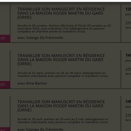
TRAVAILLER SON MANUSCRIT EN RÉSIDENCE
13
DANS LA MAISON ROGER MARTIN DU GARD
pour
(ORNE)
221
Arrivée le 28 octobre. Ateliers d'écriture (21h) du 29 octobre au 02
form
novembre 2026, suivi individuel (1h), hébergement en pension
complète en chambre privée et transferts inclus.
avec
Solange De Fréminville
RIT
14
TRAVAILLER SON MANUSCRIT EN RÉSIDENCE
DANS LA MAISON ROGER MARTIN DU GARD
pour
(ORNE)
235
Arrivée le 25 mars, ateliers du 26 au 30 mars, hébergement en
form
chambre individuelle avec pension complète et transferts inclus.
avec
Aline Barbier
RIT
14
TRAVAILLER SON MANUSCRIT EN RÉSIDENCE
DANS LA MAISON ROGER MARTIN DU GARD
pour
(ORNE)
235
Arrivée le 28 avril, ateliers du 29 avril au 3 mai, hébergement en
form
chambre individuelle avec pension complète et transferts inclus.
avec
Solange De Fréminville
RIT