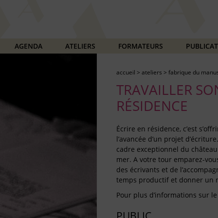
AGENDA
ATELIERS
FORMATEURS
PUBLICA
accueil
>
ateliers
>
fabrique du manus
TRAVAILLER SO
RÉSIDENCE
Écrire en résidence, c’est s’off
l’avancée d’un projet d’écritur
cadre exceptionnel du château 
mer. A votre tour emparez-vous 
des écrivants et de l’accompag
temps productif et donner un n
Pour plus d’informations sur le
PUBLIC