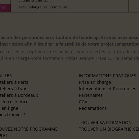
et transferts inclus.
avec
Solange De Fréminville
RIT
inclusion des personnes en situation de handicap. Si vous avez 
scription afin d’étudier la faisabilité de votre projet (adaptation
cès et les inscriptions à nos activités sont ouvertes jusqu’au derni
ndre en charge votre formation (Afdas, France Travail…), la demande
ILLES
INFORMATIONS PRATIQUES
teliers à Paris
Prise en charge
teliers à Lyon
Interventions et Références
teliers à Bordeaux
Partenaires
e en résidence
CGV
e en ligne
Réclamations
us trouver ?
TROUVER SA FORMATION
OUVEZ NOTRE PROGRAMME
TROUVER UN BIOGRAPHE CER
LET