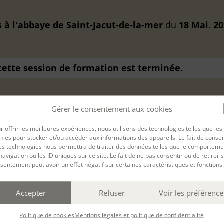
 à l'abbaye de Saint-Jacut-de-la-mer
du
18 Mai. 2
 cette session de formation est terminée.
Gérer le consentement aux cookies
r offrir les meilleures expériences, nous utilisons des technologies telles que les
Filtrer
kies pour stocker et/ou accéder aux informations des appareils. Le fait de consen
es technologies nous permettra de traiter des données telles que le comporteme
navigation ou les ID uniques sur ce site. Le fait de ne pas consentir ou de retirer 
TRAVAILLER SON MANUSCRIT EN RÉSIDENCE
13
sentement peut avoir un effet négatif sur certaines caractéristiques et fonctions.
DANS LA MAISON ROGER MARTIN DU GARD
pour
(ORNE)
221
Arrivée le 27 août. Ateliers d'écriture (21h) du 28 août au 01
Accepter
Refuser
Voir les préférence
form
septembre 2026, suivi individuel (1h), hébergement en pension
complète en chambre privée et transferts inclus.
avec
Aline Barbier
RIT
Politique de cookies
Mentions légales et politique de confidentialité