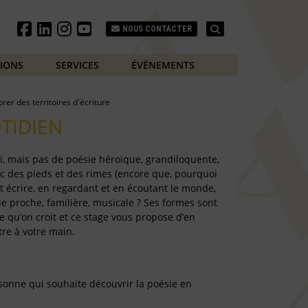
Search
NOUS CONTACTER
TIONS
SERVICES
ÉVÉNEMENTS
orer des territoires d'écriture
TIDIEN
i, mais pas de poésie héroïque, grandiloquente,
c des pieds et des rimes (encore que, pourquoi
t écrire, en regardant et en écoutant le monde,
e proche, familière, musicale ?
Ses formes sont
e qu’on croit et ce stage vous propose d’en
tre à votre main.
rsonne qui souhaite découvrir la poésie en