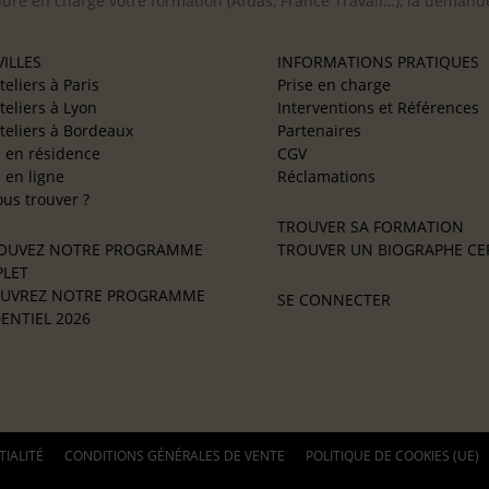
ndre en charge votre formation (Afdas, France Travail…), la demande
ILLES
INFORMATIONS PRATIQUES
teliers à Paris
Prise en charge
teliers à Lyon
Interventions et Références
teliers à Bordeaux
Partenaires
e en résidence
CGV
e en ligne
Réclamations
us trouver ?
TROUVER SA FORMATION
OUVEZ NOTRE PROGRAMME
TROUVER UN BIOGRAPHE CER
LET
UVREZ NOTRE PROGRAMME
SE CONNECTER
ENTIEL 2026
TIALITÉ
CONDITIONS GÉNÉRALES DE VENTE
POLITIQUE DE COOKIES (UE)