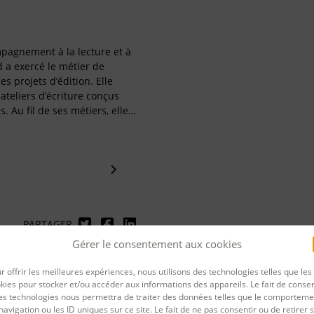
D
pagnement à la lecture et à
d a exercé le métier de
s projets d’édition. Elle
ateliers d’écriture conçus
s. Au fil de ses métiers, elle…
PARTAGER
Gérer le consentement aux cookies
rnière mise à jour : 05/02/2025
r offrir les meilleures expériences, nous utilisons des technologies telles que les
kies pour stocker et/ou accéder aux informations des appareils. Le fait de consen
es technologies nous permettra de traiter des données telles que le comporteme
navigation ou les ID uniques sur ce site. Le fait de ne pas consentir ou de retirer 