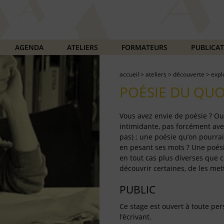
AGENDA
ATELIERS
FORMATEURS
PUBLICA
accueil
>
ateliers
>
découverte
>
expl
POÉSIE DU QUO
Vous avez envie de poésie ? Ou
intimidante, pas forcément ave
pas) ; une poésie qu’on pourrai
en pesant ses mots ? Une poési
en tout cas plus diverses que c
découvrir certaines, de les met
PUBLIC
Ce stage est ouvert à toute pe
l’écrivant.