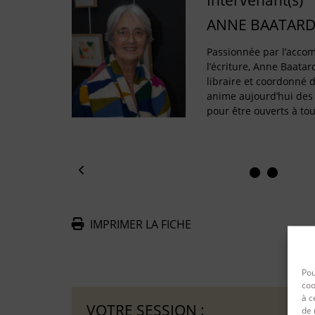
Intervenant(s)
ANNE BAATAR
Passionnée par l’accom
l’écriture, Anne Baatar
libraire et coordonné de
anime aujourd’hui des 
pour être ouverts à tou
IMPRIMER LA FICHE
De
Pou
coo
à c
VOTRE SESSION :
de 