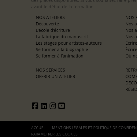
des places disponibles. Si vous souhaitez faire pre
avant le début de la formation.
NOS ATELIERS
NOS V
Découverte
Nos a
L’école d’écriture
Nos a
La fabrique du manuscrit
Nos a
Les stages pour artistes-auteurs
Écrir
Se former à la biographie
Écrir
Se former à l’animation
Où no
NOS SERVICES
RETR
OFFRIR UN ATELIER
COMP
DÉCO
RÉSID
ACCUEIL
MENTIONS LÉGALES ET POLITIQUE DE CONFIDEN
PARAMÉTRER LES COOKIES