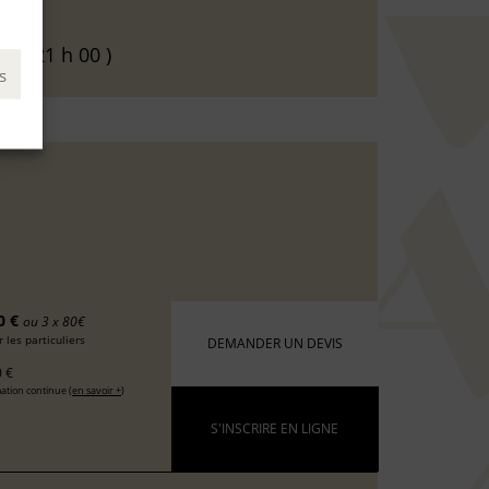
00 - 21 h 00 )
s
0 €
ou 3 x 80€
 les particuliers
DEMANDER UN DEVIS
 €
ation continue (
en savoir +
)
S'INSCRIRE EN LIGNE