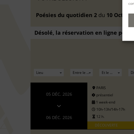
con
Poésies du quotidien 2
du
10 Oct. 20
Désolé, la réservation en ligne pour
PARIS
05 DÉC. 2026
présentiel
1 week-end
10h-13h/14h-17h
12 h.
06 DÉC. 2026
DÉCOUVERTE