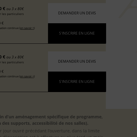
0 €
ou 3 x 80€
DEMANDER UN DEVIS
 les particuliers
 €
ation continue (
en savoir +
)
S'INSCRIRE EN LIGNE
0 €
ou 3 x 80€
DEMANDER UN DEVIS
 les particuliers
 €
ation continue (
en savoir +
)
S'INSCRIRE EN LIGNE
besoin d’un aménagement spécifique de programme,
 des supports, accessibilité de nos salles).
er jour ouvré précédant l’ouverture, dans la limite