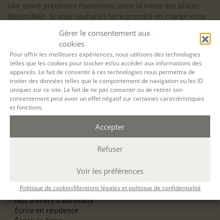
jour ouvré précédant l’ouverture, dans la limite des places
disponibles. Si vous souhaitez faire prendre en charge votre
formation (Afdas, France Travail…), la demande d’inscription
Gérer le consentement aux
est à effectuer au plus tard un mois avant le début de la
cookies
formation.
Pour offrir les meilleures expériences, nous utilisons des technologies
telles que les cookies pour stocker et/ou accéder aux informations des
NOS ATELIERS
appareils. Le fait de consentir à ces technologies nous permettra de
Découverte
traiter des données telles que le comportement de navigation ou les ID
L’école d’écriture
uniques sur ce site. Le fait de ne pas consentir ou de retirer son
La fabrique du manuscrit
consentement peut avoir un effet négatif sur certaines caractéristiques
Les stages pour artistes-auteurs
et fonctions.
Se former à la biographie
Se former à l’animation
Accepter
Refuser
NOS SERVICES
OFFRIR UN ATELIER
NOS VILLES
Voir les préférences
Nos ateliers à Paris
Politique de cookies
Mentions légales et politique de confidentialité
Nos ateliers à Lyon
Nos ateliers à Bordeaux
Écrire en résidence