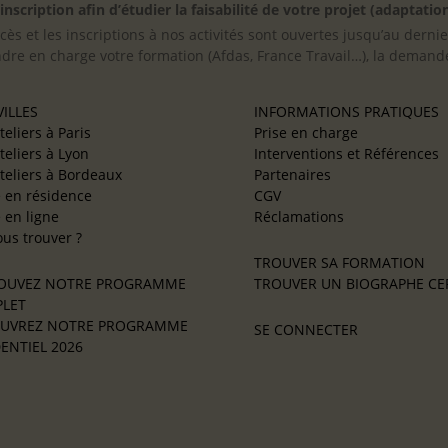
scription afin d’étudier la faisabilité de votre projet (adaptation
cès et les inscriptions à nos activités sont ouvertes jusqu’au derni
ndre en charge votre formation (Afdas, France Travail…), la demande
ILLES
INFORMATIONS PRATIQUES
teliers à Paris
Prise en charge
teliers à Lyon
Interventions et Références
teliers à Bordeaux
Partenaires
e en résidence
CGV
e en ligne
Réclamations
us trouver ?
TROUVER SA FORMATION
OUVEZ NOTRE PROGRAMME
TROUVER UN BIOGRAPHE CER
LET
UVREZ NOTRE PROGRAMME
SE CONNECTER
ENTIEL 2026