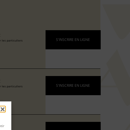
€
S'INSCRIRE EN LIGNE
 les particuliers
€
S'INSCRIRE EN LIGNE
 les particuliers
tir
€