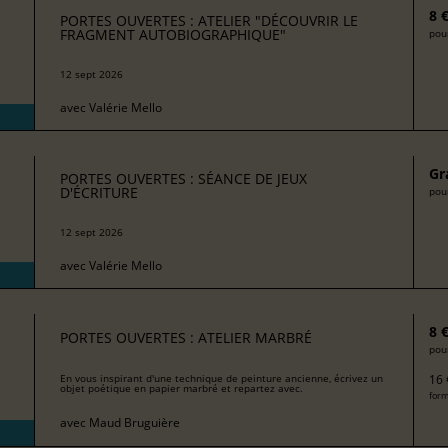
8 
PORTES OUVERTES : ATELIER "DÉCOUVRIR LE
FRAGMENT AUTOBIOGRAPHIQUE"
pour
12 sept 2026
avec
Valérie Mello
Gr
PORTES OUVERTES : SÉANCE DE JEUX
D'ÉCRITURE
pour
12 sept 2026
avec
Valérie Mello
8 
PORTES OUVERTES : ATELIER MARBRÉ
pour
16 
En vous inspirant d'une technique de peinture ancienne, écrivez un
objet poétique en papier marbré et repartez avec.
form
avec
Maud Bruguière