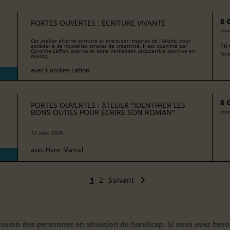
8 
PORTES OUVERTES : ÉCRITURE VIVANTE
pour
Cet atelier alterne écriture et exercices inspirés de l’Aïkido, pour
16 
accéder à de nouvelles strates de créativité. Il est coanimé par
Caroline Laffon, autrice et Anne Verheÿden (éducatrice sportive en
form
Aïkido)
avec
Caroline Laffon
8 
PORTES OUVERTES : ATELIER "IDENTIFIER LES
BONS OUTILS POUR ÉCRIRE SON ROMAN"
pour
12 sept 2026
avec
Henri Marcel
1
2
Suivant
inclusion des personnes en situation de handicap. Si vous avez 