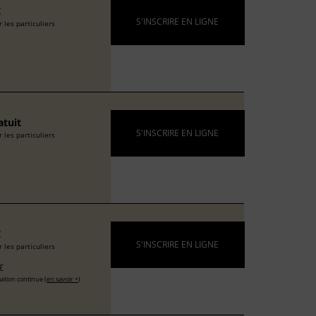
€
S'INSCRIRE EN LIGNE
 les particuliers
atuit
S'INSCRIRE EN LIGNE
 les particuliers
€
S'INSCRIRE EN LIGNE
 les particuliers
€
ation continue (
en savoir +
)