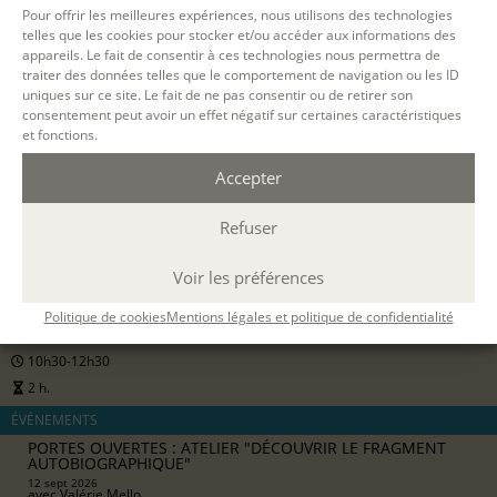
pour les particuliers
Pour offrir les meilleures expériences, nous utilisons des technologies
telles que les cookies pour stocker et/ou accéder aux informations des
appareils. Le fait de consentir à ces technologies nous permettra de
S'INSCRIRE EN LIGNE
traiter des données telles que le comportement de navigation ou les ID
uniques sur ce site. Le fait de ne pas consentir ou de retirer son
consentement peut avoir un effet négatif sur certaines caractéristiques
et fonctions.
Accepter
Refuser
12 SEPT. 2026
Voir les préférences
PARIS
Politique de cookies
Mentions légales et politique de confidentialité
présentiel
10h30-12h30
2 h.
ÉVÉNEMENTS
PORTES OUVERTES : ATELIER "DÉCOUVRIR LE FRAGMENT
AUTOBIOGRAPHIQUE"
12 sept 2026
avec
Valérie Mello