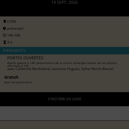
19 SEPT. 2026
LYON
présentiel
14h-18h
4 h.
ÉVÉNEMENTS
PORTES OUVERTES
Atelier gratuit à 14h, présentation de la saison, échanges autour de vos projets
d'écriture à 16h
avec
Catherine Berthelard, Laurence Hugues, Sylvie Neron-Bancel
Gratuit
pour les particuliers
S'INSCRIRE EN LIGNE