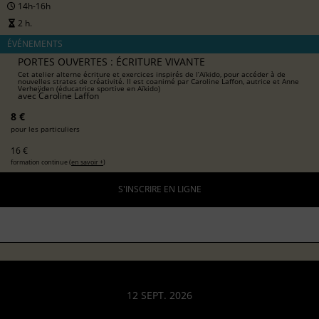
14h-16h
2 h.
ÉVÉNEMENTS
PORTES OUVERTES : ÉCRITURE VIVANTE
Cet atelier alterne écriture et exercices inspirés de l’Aïkido, pour accéder à de
nouvelles strates de créativité. Il est coanimé par Caroline Laffon, autrice et Anne
Verheÿden (éducatrice sportive en Aïkido)
avec
Caroline Laffon
8 €
pour les particuliers
16 €
formation continue (
en savoir +
)
S'INSCRIRE EN LIGNE
12 SEPT. 2026