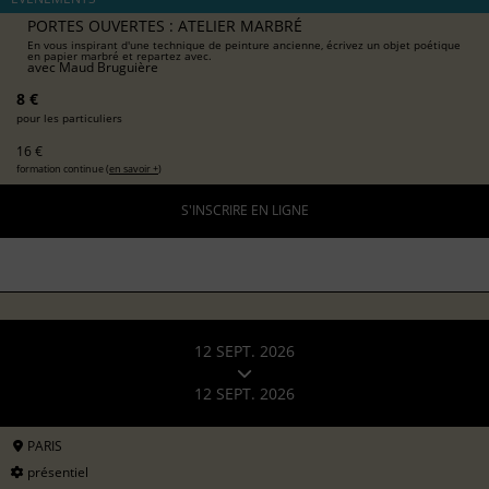
PORTES OUVERTES : ATELIER MARBRÉ
En vous inspirant d'une technique de peinture ancienne, écrivez un objet poétique
en papier marbré et repartez avec.
avec
Maud Bruguière
8 €
pour les particuliers
16 €
formation continue (
en savoir +
)
S'INSCRIRE EN LIGNE
12 SEPT. 2026
12 SEPT. 2026
PARIS
présentiel