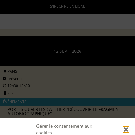
S'INSCRIRE EN LIGNE
12 SEPT. 2026
PARIS
présentiel
10h30-12h30
2 h.
ÉVÉNEMENTS
PORTES OUVERTES : ATELIER "DÉCOUVRIR LE FRAGMENT
AUTOBIOGRAPHIQUE"
12 sept 2026
avec
Aline Barbier
Gérer le consentement aux
8 €
cookies