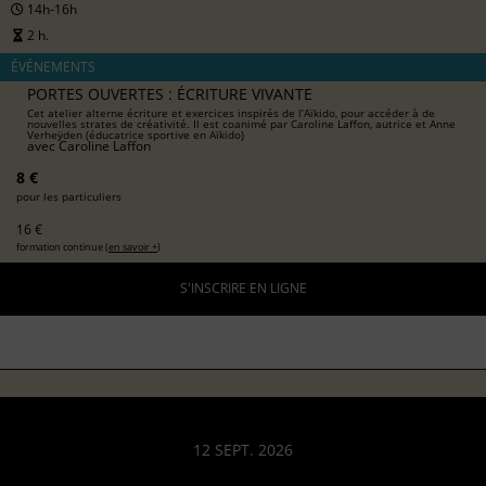
14h-16h
2 h.
ÉVÉNEMENTS
PORTES OUVERTES : ÉCRITURE VIVANTE
Cet atelier alterne écriture et exercices inspirés de l’Aïkido, pour accéder à de
nouvelles strates de créativité. Il est coanimé par Caroline Laffon, autrice et Anne
Verheÿden (éducatrice sportive en Aïkido)
avec
Caroline Laffon
8 €
pour les particuliers
16 €
formation continue (
en savoir +
)
S'INSCRIRE EN LIGNE
12 SEPT. 2026