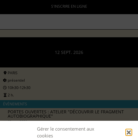
S'INSCRIRE EN LIGNE
12 SEPT. 2026
PARIS
présentiel
10h30-12h30
2 h.
ÉVÉNEMENTS
PORTES OUVERTES : ATELIER "DÉCOUVRIR LE FRAGMENT
AUTOBIOGRAPHIQUE"
12 sept 2026
avec
Aline Barbier
Gérer le consentement aux
8 €
cookies