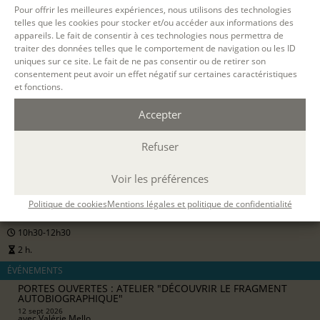
pour les particuliers
Pour offrir les meilleures expériences, nous utilisons des technologies
telles que les cookies pour stocker et/ou accéder aux informations des
appareils. Le fait de consentir à ces technologies nous permettra de
S'INSCRIRE EN LIGNE
traiter des données telles que le comportement de navigation ou les ID
uniques sur ce site. Le fait de ne pas consentir ou de retirer son
consentement peut avoir un effet négatif sur certaines caractéristiques
et fonctions.
Accepter
Refuser
12 SEPT. 2026
Voir les préférences
PARIS
Politique de cookies
Mentions légales et politique de confidentialité
présentiel
10h30-12h30
2 h.
ÉVÉNEMENTS
PORTES OUVERTES : ATELIER "DÉCOUVRIR LE FRAGMENT
AUTOBIOGRAPHIQUE"
12 sept 2026
avec
Valérie Mello