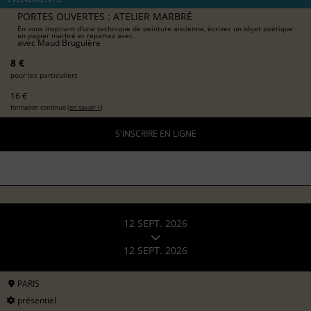
PORTES OUVERTES : ATELIER MARBRÉ
En vous inspirant d'une technique de peinture ancienne, écrivez un objet poétique
en papier marbré et repartez avec.
avec
Maud Bruguière
8 €
pour les particuliers
16 €
formation continue (
en savoir +
)
S'INSCRIRE EN LIGNE
12 SEPT. 2026
12 SEPT. 2026
PARIS
présentiel