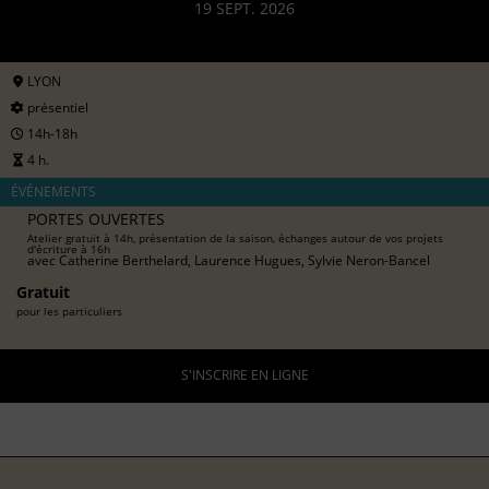
19 SEPT. 2026
LYON
présentiel
14h-18h
4 h.
ÉVÉNEMENTS
PORTES OUVERTES
Atelier gratuit à 14h, présentation de la saison, échanges autour de vos projets
d'écriture à 16h
avec
Catherine Berthelard, Laurence Hugues, Sylvie Neron-Bancel
Gratuit
pour les particuliers
S'INSCRIRE EN LIGNE