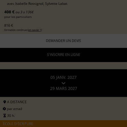
avec
Isabelle Rossignol, Sylvette Labat
408 €
ou 3 x 136€
pour les particuliers
816 €
formation continue (
en savoir +
)
DEMANDER UN DEVIS
S'INSCRIRE EN LIGNE
05 JANV. 2027
29 MARS 2027
A DISTANCE
par email
30 h.
ÉCOLE D'ÉCRITURE