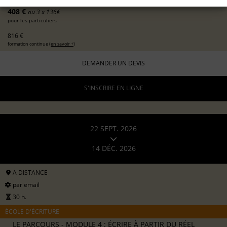
408 €
ou 3 x 136€
pour les particuliers
816 €
formation continue (
en savoir +
)
DEMANDER UN DEVIS
S'INSCRIRE EN LIGNE
22 SEPT. 2026
14 DÉC. 2026
A DISTANCE
par email
30 h.
ÉCOLE D'ÉCRITURE
LE PARCOURS - MODULE 4 : ÉCRIRE À PARTIR DU RÉEL