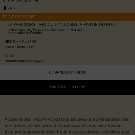
10h-13h / 14h-17h
24 h.
ÉCOLE D'ÉCRITURE
LE PARCOURS - MODULE 4 : ÉCRIRE À PARTIR DU RÉEL
08 févr 2027, 09 févr 2027, 10 févr 2027, 11 févr 2027
avec
Isabelle Delaby
408 €
ou 3 x 136€
pour les particuliers
816 €
formation continue (
en savoir +
)
DEMANDER UN DEVIS
S'INSCRIRE EN LIGNE
Accessibilité : ALEPH-ÉCRITURE est sensible à l’inclusion des
personnes en situation de handicap. Si vous avez besoin
d’un aménagement spécifique de programme, n’hésitez pas