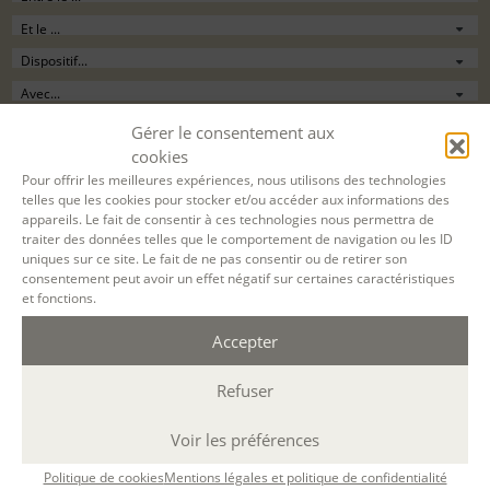
Filtrer
Gérer le consentement aux
cookies
Pour offrir les meilleures expériences, nous utilisons des technologies
18 SEPT. 2026
telles que les cookies pour stocker et/ou accéder aux informations des
appareils. Le fait de consentir à ces technologies nous permettra de
27 NOV. 2026
traiter des données telles que le comportement de navigation ou les ID
uniques sur ce site. Le fait de ne pas consentir ou de retirer son
consentement peut avoir un effet négatif sur certaines caractéristiques
BORDEAUX
et fonctions.
présentiel
Accepter
4 séances
9h30-12h30 / 13h30-16h30
Refuser
24 h.
ÉCOLE D'ÉCRITURE
Voir les préférences
LE PARCOURS - MODULE 4 : ÉCRIRE À PARTIR DU RÉEL
18 sept 2026, 16 oct 2026, 02 nov 2026, 27 nov 2026
Politique de cookies
Mentions légales et politique de confidentialité
avec
Marion Guevel