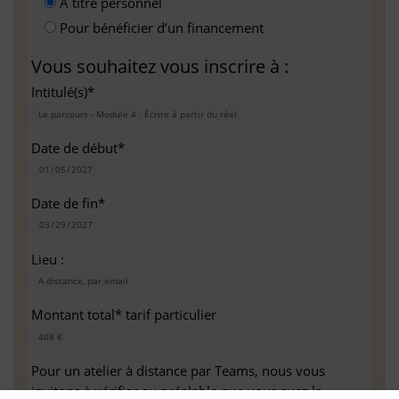
A titre personnel
Pour bénéficier d’un financement
Vous souhaitez vous inscrire à :
Intitulé(s)*
Date de début*
Date de fin*
Lieu :
Montant total* tarif particulier
Pour un atelier à distance par Teams, nous vous
invitons à vérifier au préalable que vous avez la