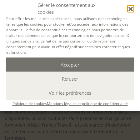
configuration minimale requise pour pouvoir travailler
Gérer le consentement aux
dans les meilleures conditions : Configuration
cookies
matérielle requise pour
Microsoft Teams | Microsoft
Pour offrir les meilleures expériences, nous utilisons des technologies
telles que les cookies pour stocker et/ou accéder aux informations des
Learn
appareils. Le fait de consentir à ces technologies nous permettra de
traiter des données telles que le comportement de navigation ou les ID
uniques sur ce site. Le fait de ne pas consentir ou de retirer son
consentement peut avoir un effet négatif sur certaines caractéristiques
et fonctions.
Accessibilité : ALEPH-ÉCRITURE est sensible à l’inclusion des
Accepter
personnes en situation de handicap. Si vous avez besoin
d’un aménagement spécifique de programme, n’hésitez pas
à nous contacter en amont de votre inscription afin
Refuser
d’étudier la faisabilité de votre projet (adaptation des
supports, accessibilité de nos salles).
Voir les préférences
Sauf mention contraire, il n’y a pas de modalité d’accès et les
Politique de cookies
Mentions légales et politique de confidentialité
inscriptions à nos activités sont ouvertes jusqu’au dernier
jour ouvré précédant l’ouverture, dans la limite des places
disponibles. Si vous souhaitez faire prendre en charge votre
formation (Afdas, France Travail…), la demande d’inscription
est à effectuer au plus tard un mois avant le début de la
formation.