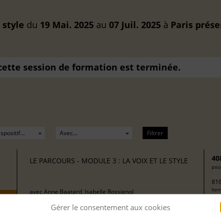
 style
du
19 Mai. 2025
au
07 Juil. 2025
à
Paris
prése
 cette session de formation est terminée.
Filtrer
40
LE PARCOURS - MODULE 3 : LA VOIX ET LE STYLE
pour
816
form
avec
Anne Baatard, Isabelle Rossignol
Gérer le consentement aux cookies