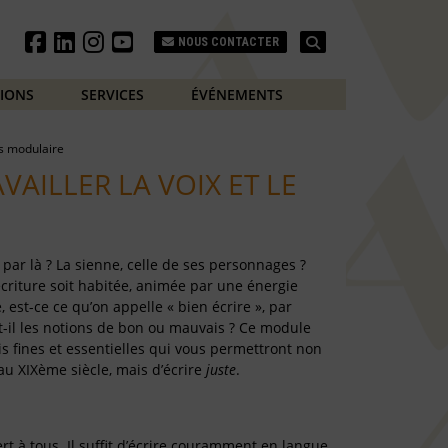
Search
NOUS CONTACTER
TIONS
SERVICES
ÉVÉNEMENTS
s modulaire
VAILLER LA VOIX ET LE
 par là ? La sienne, celle de ses personnages ?
écriture soit habitée, animée par une énergie
e, est-ce ce qu’on appelle « bien écrire », par
t-il les notions de bon ou mauvais ? Ce module
ois fines et essentielles qui vous permettront non
au XIXème siècle, mais d’écrire
juste
.
t à tous. Il suffit d’écrire couramment en langue