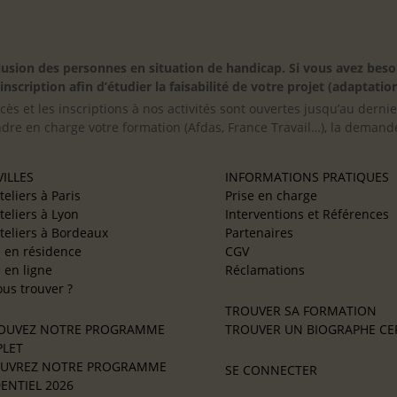
inclusion des personnes en situation de handicap. Si vous avez 
scription afin d’étudier la faisabilité de votre projet (adaptation
cès et les inscriptions à nos activités sont ouvertes jusqu’au derni
ndre en charge votre formation (Afdas, France Travail…), la demande
ILLES
INFORMATIONS PRATIQUES
teliers à Paris
Prise en charge
teliers à Lyon
Interventions et Références
teliers à Bordeaux
Partenaires
e en résidence
CGV
e en ligne
Réclamations
us trouver ?
TROUVER SA FORMATION
OUVEZ NOTRE PROGRAMME
TROUVER UN BIOGRAPHE CER
LET
UVREZ NOTRE PROGRAMME
SE CONNECTER
ENTIEL 2026