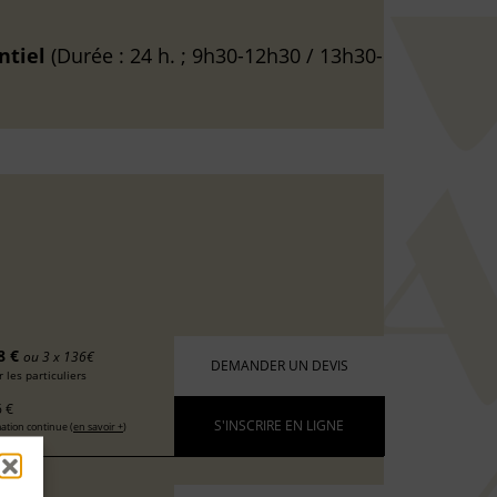
ntiel
(Durée : 24 h. ; 9h30-12h30 / 13h30-
8 €
ou 3 x 136€
DEMANDER UN DEVIS
 les particuliers
 €
S'INSCRIRE EN LIGNE
ation continue (
en savoir +
)