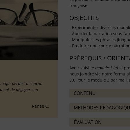
française.
OBJECTIFS
- Expérimenter diverses modali
- Aborder la narration sous l’a
- Manipuler les phrases (longu
- Produire une courte narration 
PRÉREQUIS / ORIEN
Avoir suivi le
module 1
(et si po
nous joindre via notre formula
30. Pour le module 3 par mail, a
tion qui permet à chacun
lement de dégager son
CONTENU
Renée C.
MÉTHODES PÉDAGOGIQU
ÉVALUATION