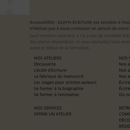
Accessibilité : ALEPH-ÉCRITURE est sensible à l’
n’hésitez pas à nous contacter en amont de votre in
Sauf mention contraire, il n’y a pas de modalité d’ac
des places disponibles. Si vous souhaitez faire pre
avant le début de la formation.
NOS ATELIERS
NOS V
Découverte
Nos a
L’école d’écriture
Nos a
La fabrique du manuscrit
Nos a
Les stages pour artistes-auteurs
Écrir
Se former à la biographie
Écrir
Se former à l’animation
Où no
NOS SERVICES
RETR
OFFRIR UN ATELIER
COMP
DÉCO
RÉSID