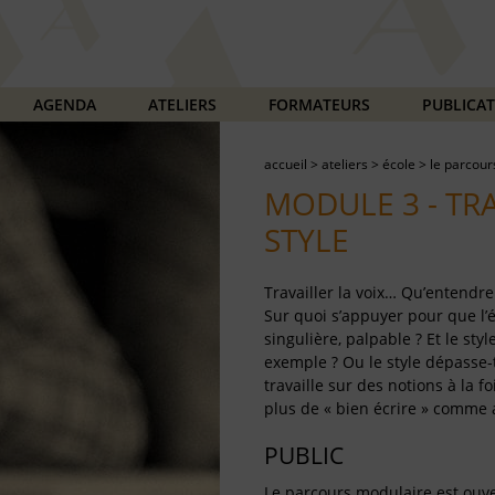
AGENDA
ATELIERS
FORMATEURS
PUBLICA
accueil
>
ateliers
>
école
>
le parcour
MODULE 3 - TRA
STYLE
Travailler la voix… Qu’entendre
Sur quoi s’appuyer pour que l’
singulière, palpable ? Et le styl
exemple ? Ou le style dépasse-
travaille sur des notions à la f
plus de « bien écrire » comme 
PUBLIC
Le parcours modulaire est ouver