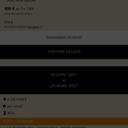
avec
Aline Barbier
408 €
ou 3 x 136€
pour les particuliers
816 €
formation continue (
en savoir +
)
DEMANDER UN DEVIS
S'INSCRIRE EN LIGNE
05 JANV. 2027
29 MARS 2027
A DISTANCE
par email
30 h.
ÉCOLE D'ÉCRITURE