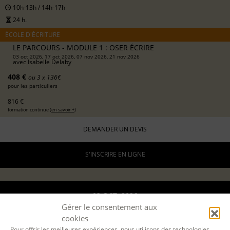
10h-13h / 14h-17h
24 h.
ÉCOLE D'ÉCRITURE
LE PARCOURS - MODULE 1 : OSER ÉCRIRE
03 oct 2026, 17 oct 2026, 07 nov 2026, 21 nov 2026
avec
Isabelle Delaby
408 €
ou 3 x 136€
pour les particuliers
816 €
formation continue (
en savoir +
)
DEMANDER UN DEVIS
S'INSCRIRE EN LIGNE
03 OCT. 2026
Gérer le consentement aux
12 DÉC. 2026
cookies
Pour offrir les meilleures expériences, nous utilisons des technologies