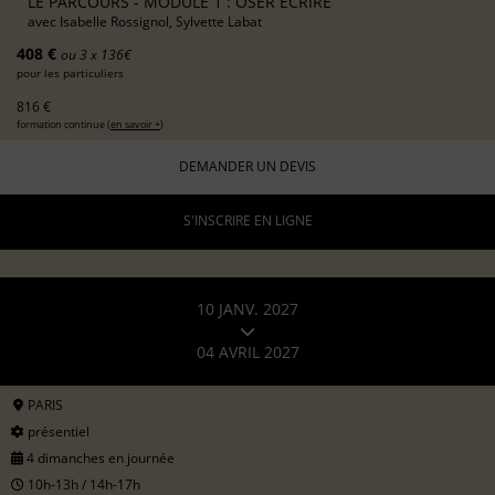
LE PARCOURS - MODULE 1 : OSER ÉCRIRE
avec
Isabelle Rossignol, Sylvette Labat
408 €
ou 3 x 136€
pour les particuliers
816 €
formation continue (
en savoir +
)
DEMANDER UN DEVIS
S'INSCRIRE EN LIGNE
10 JANV. 2027
04 AVRIL 2027
PARIS
présentiel
4 dimanches en journée
10h-13h / 14h-17h