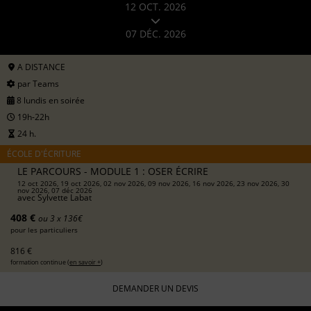
12 OCT. 2026
07 DÉC. 2026
A DISTANCE
par Teams
8 lundis en soirée
19h-22h
24 h.
ÉCOLE D'ÉCRITURE
LE PARCOURS - MODULE 1 : OSER ÉCRIRE
12 oct 2026, 19 oct 2026, 02 nov 2026, 09 nov 2026, 16 nov 2026, 23 nov 2026, 30
nov 2026, 07 déc 2026
avec
Sylvette Labat
408 €
ou 3 x 136€
pour les particuliers
816 €
formation continue (
en savoir +
)
DEMANDER UN DEVIS