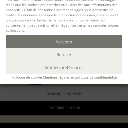
telles que les cookies pour stocker et/ou accéder aux informations des
LYON
appareils. Le fait de consentir à ces technologies nous permettra de
présentiel
traiter des données telles que le comportement de navigation ou les ID
4 samedis en journée
uniques sur ce site. Le fait de ne pas consentir ou de retirer son
consentement peut avoir un effet négatif sur certaines caractéristiques
10h-13h / 14h-17h
et fonctions.
24 h.
Accepter
ÉCOLE D'ÉCRITURE
LE PARCOURS - MODULE 1 : OSER ÉCRIRE
03 oct 2026, 17 oct 2026, 21 nov 2026, 12 déc 2026
Refuser
avec
Catherine Berthelard
408 €
ou 3 x 136€
Voir les préférences
pour les particuliers
Politique de cookies
Mentions légales et politique de confidentialité
816 €
formation continue (
en savoir +
)
DEMANDER UN DEVIS
S'INSCRIRE EN LIGNE