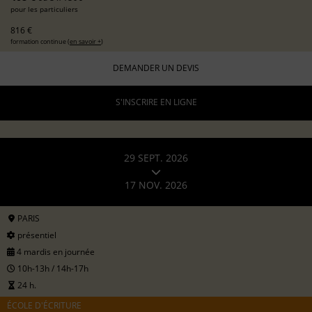
pour les particuliers
816 €
formation continue (
en savoir +
)
DEMANDER UN DEVIS
S'INSCRIRE EN LIGNE
29 SEPT. 2026
17 NOV. 2026
PARIS
présentiel
4 mardis en journée
10h-13h / 14h-17h
24 h.
ÉCOLE D'ÉCRITURE