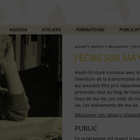
AGENDA
ATELIERS
FORMATEURS
PUBLICA
accueil
>
ateliers
>
découverte
>
j’écr
J'ÉCRIS SUR MA 
Aleph-Écriture s’associe avec
l’aventure de la transmission écr
qui peuvent être pris séparém
présentes tout au long de l’exis
lieux de ma vie, Les mots de ma
vie, Les événements de ma vie.
Découvrez nos séjours résidentie
PUBLIC
Ce programme est ouvert à tout