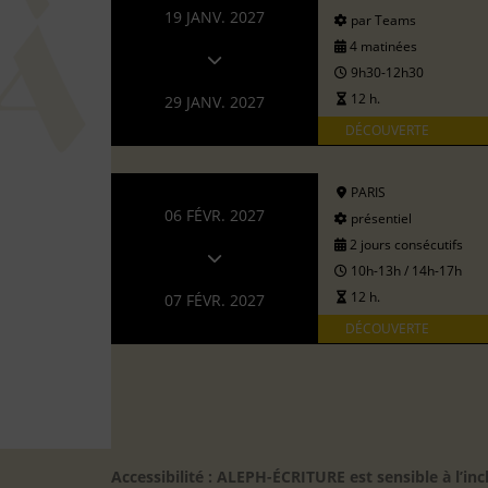
19 JANV. 2027
par Teams
4 matinées
9h30-12h30
12 h.
29 JANV. 2027
DÉCOUVERTE
PARIS
06 FÉVR. 2027
présentiel
2 jours consécutifs
10h-13h / 14h-17h
12 h.
07 FÉVR. 2027
DÉCOUVERTE
Accessibilité : ALEPH-ÉCRITURE est sensible à l’