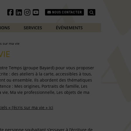
Search
NOUS CONTACTER
TIONS
SERVICES
ÉVÉNEMENTS
is sur ma vie
VIE
 Notre Temps (groupe Bayard) pour vous proposer
ite : des ateliers à la carte, accessibles à tous,
ent ou ensemble. Ils abordent des thématiques
tence : Mes origines, Portraits de famille, Les
 vie, Ma vie professionnelle, Les objets de ma
ls « J’écris sur ma vie » ici
e personne souhaitant s’essayer à l’écriture de