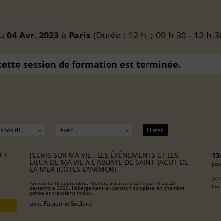
u
04 Avr. 2023
à
Paris
(Durée : 12 h. ; 09 h 30 - 12 h 3
 cette session de formation est terminée.
Filtrer
J’ÉCRIS SUR MA VIE : LES ÉVÉNEMENTS ET LES
13
MER
LIEUX DE MA VIE À L'ABBAYE DE SAINT-JACUT-DE-
pour
LA-MER (CÔTES-D'ARMOR)
204
Arrivée le 18 septembre. Ateliers d'écriture (27h) du 18 au 23
form
septembre 2026. Hébergement en pension complète en chambre
privée et transferts inclus.
avec
Fabienne Soulard