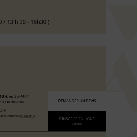
0 / 13 h 30 - 16h30 )
40 €
ou 3 x 447€
DEMANDER UN DEVIS
 les particuliers
2 €
ation continue (
en savoir +
)
S'INSCRIRE EN LIGNE
Complet