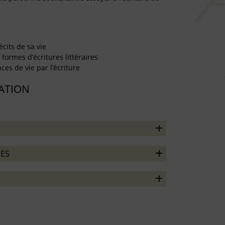
écits de sa vie
formes d’écritures littéraires
es de vie par l’écriture
TATION
ES