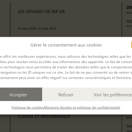
25
LES VOYAGES DE MA VIE
pour
500
form
24 sept 2026, 25 sept 2026
avec
Camille Berta
Gérer le consentement aux cookies
r offrir les meilleures expériences, nous utilisons des technologies telles que les
kies pour stocker et/ou accéder aux informations des appareils. Le fait de consen
J’ÉCRIS SUR MA VIE : MON ENFANCE À LA
13
es technologies nous permettra de traiter des données telles que le comporteme
MAISON DES TOURELLES DE CONDETTE (CÔTE
pour
navigation ou les ID uniques sur ce site. Le fait de ne pas consentir ou de retirer 
D'OPALE)
sentement peut avoir un effet négatif sur certaines caractéristiques et fonctions.
204
Arrivée le 28 septembre. Ateliers du 28 septembre au 3 octobre,
form
hébergement en chambre privée avec pension complète et
transferts inclus.
Accepter
Refuser
Voir les préférence
avec
Valérie Mello
Politique de cookies
Mentions légales et politique de confidentialité
25
CUISINE ET DESCENDANCE
pour
500
form