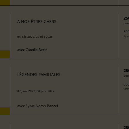
25
A NOS ÊTRES CHERS
pour
500
04 déc 2026, 05 déc 2026
form
avec
Camille Berta
25
LÉGENDES FAMILIALES
pour
500
form
07 janv 2027, 08 janv 2027
avec
Sylvie Neron-Bancel
25