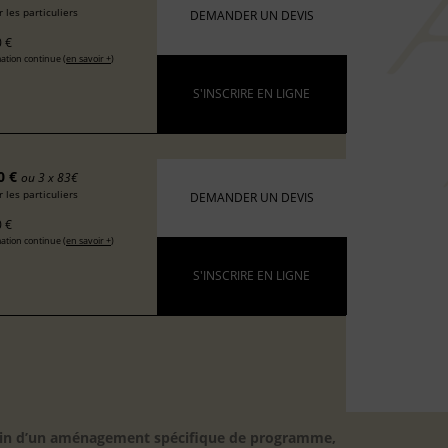
 les particuliers
DEMANDER UN DEVIS
 €
ation continue (
en savoir +
)
S'INSCRIRE EN LIGNE
0 €
ou 3 x 83€
 les particuliers
DEMANDER UN DEVIS
 €
ation continue (
en savoir +
)
S'INSCRIRE EN LIGNE
besoin d’un aménagement spécifique de programme,