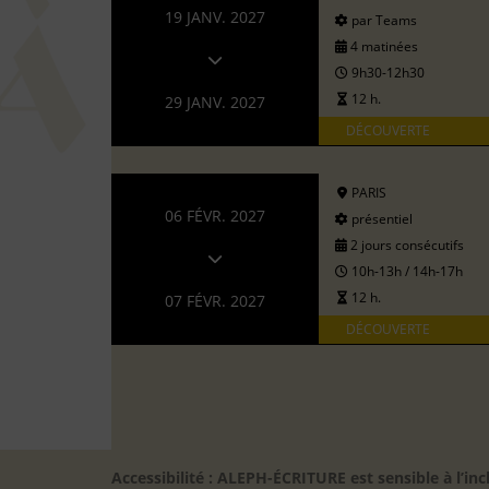
19 JANV. 2027
par Teams
4 matinées
9h30-12h30
12 h.
29 JANV. 2027
DÉCOUVERTE
PARIS
06 FÉVR. 2027
présentiel
2 jours consécutifs
10h-13h / 14h-17h
12 h.
07 FÉVR. 2027
DÉCOUVERTE
Accessibilité : ALEPH-ÉCRITURE est sensible à l’