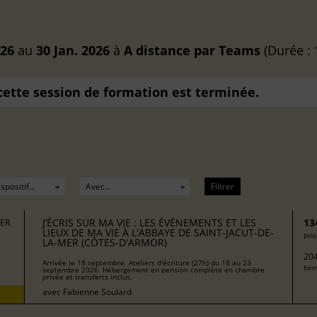
026
au
30 Jan. 2026
à
A distance
par Teams
(Durée : 
 cette session de formation est terminée.
Filtrer
J’ÉCRIS SUR MA VIE : LES ÉVÉNEMENTS ET LES
13
MER
LIEUX DE MA VIE À L'ABBAYE DE SAINT-JACUT-DE-
pour
LA-MER (CÔTES-D'ARMOR)
204
Arrivée le 18 septembre. Ateliers d'écriture (27h) du 18 au 23
form
septembre 2026. Hébergement en pension complète en chambre
privée et transferts inclus.
avec
Fabienne Soulard