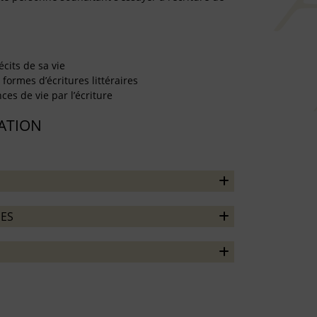
écits de sa vie
formes d’écritures littéraires
es de vie par l’écriture
TATION
ES