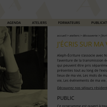
AGENDA
ATELIERS
FORMATEURS
PUBLICA
accueil
>
ateliers
>
découverte
>
j’écr
J'ÉCRIS SUR MA 
Aleph-Écriture s’associe avec
l’aventure de la transmission écr
qui peuvent être pris séparém
présentes tout au long de l’exis
lieux de ma vie, Les mots de ma
vie, Les événements de ma vie.
Découvrez nos séjours résidentie
PUBLIC
Ce programme est ouvert à tout