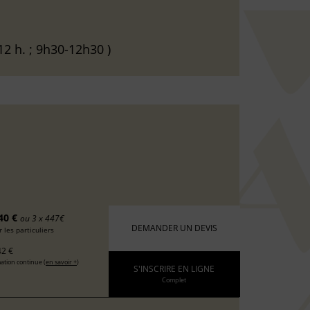
12 h. ; 9h30-12h30 )
40 €
ou 3 x 447€
DEMANDER UN DEVIS
 les particuliers
2 €
ation continue (
en savoir +
)
S'INSCRIRE EN LIGNE
Complet