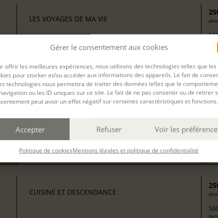
25
LES VOYAGES DE MA VIE
pour
500
form
Gérer le consentement aux cookies
24 sept 2026, 25 sept 2026
r offrir les meilleures expériences, nous utilisons des technologies telles que les
avec
Camille Berta
kies pour stocker et/ou accéder aux informations des appareils. Le fait de consen
es technologies nous permettra de traiter des données telles que le comporteme
navigation ou les ID uniques sur ce site. Le fait de ne pas consentir ou de retirer 
sentement peut avoir un effet négatif sur certaines caractéristiques et fonctions.
J’ÉCRIS SUR MA VIE : MON ENFANCE À LA
13
MAISON DES TOURELLES DE CONDETTE (CÔTE
pour
D'OPALE)
Accepter
Refuser
Voir les préférence
204
Arrivée le 28 septembre. Ateliers du 28 septembre au 3 octobre,
form
hébergement en chambre privée avec pension complète et
transferts inclus.
Politique de cookies
Mentions légales et politique de confidentialité
avec
Valérie Mello
25
CUISINE ET DESCENDANCE
pour
500
form