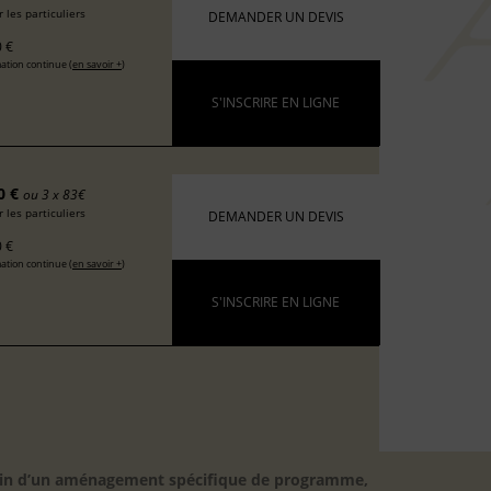
 les particuliers
DEMANDER UN DEVIS
 €
ation continue (
en savoir +
)
S'INSCRIRE EN LIGNE
0 €
ou 3 x 83€
 les particuliers
DEMANDER UN DEVIS
 €
ation continue (
en savoir +
)
S'INSCRIRE EN LIGNE
besoin d’un aménagement spécifique de programme,