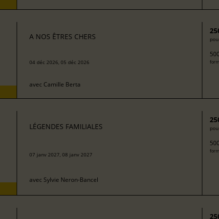
25
A NOS ÊTRES CHERS
pour
500
04 déc 2026, 05 déc 2026
form
avec
Camille Berta
25
LÉGENDES FAMILIALES
pour
500
form
07 janv 2027, 08 janv 2027
avec
Sylvie Neron-Bancel
25