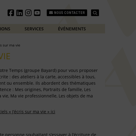
Search
NOUS CONTACTER
TIONS
SERVICES
ÉVÉNEMENTS
is sur ma vie
VIE
 Notre Temps (groupe Bayard) pour vous proposer
ite : des ateliers à la carte, accessibles à tous,
ent ou ensemble. Ils abordent des thématiques
tence : Mes origines, Portraits de famille, Les
 vie, Ma vie professionnelle, Les objets de ma
ls « J’écris sur ma vie » ici
e personne souhaitant s’essayer à l’écriture de