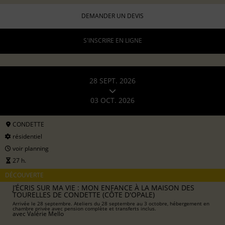
DEMANDER UN DEVIS
S'INSCRIRE EN LIGNE
28 SEPT. 2026
03 OCT. 2026
CONDETTE
résidentiel
voir planning
27 h.
DÉCOUVERTE
J’ÉCRIS SUR MA VIE : MON ENFANCE À LA MAISON DES
TOURELLES DE CONDETTE (CÔTE D'OPALE)
Arrivée le 28 septembre. Ateliers du 28 septembre au 3 octobre, hébergement en
chambre privée avec pension complète et transferts inclus.
avec
Valérie Mello