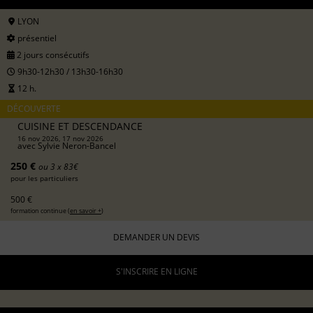
LYON
présentiel
2 jours consécutifs
9h30-12h30 / 13h30-16h30
12 h.
DÉCOUVERTE
CUISINE ET DESCENDANCE
16 nov 2026, 17 nov 2026
avec
Sylvie Neron-Bancel
250 €
ou 3 x 83€
pour les particuliers
500 €
formation continue (
en savoir +
)
DEMANDER UN DEVIS
S'INSCRIRE EN LIGNE