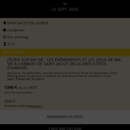
23 SEPT. 2026
SAINT-JACUT-DE-LA-MER
résidentiel
Voir planning
27 h.
DÉCOUVERTE
J’ÉCRIS SUR MA VIE : LES ÉVÉNEMENTS ET LES LIEUX DE MA
VIE À L'ABBAYE DE SAINT-JACUT-DE-LA-MER (CÔTES-
D'ARMOR)
Arrivée le 18 septembre. Ateliers d'écriture (27h) du 18 au 23 septembre 2026.
Hébergement en pension complète en chambre privée et transferts inclus.
avec
Fabienne Soulard
1340 €
ou 3 x 447€
pour les particuliers
2042 €
formation continue (
en savoir +
)
DEMANDER UN DEVIS
S'INSCRIRE EN LIGNE