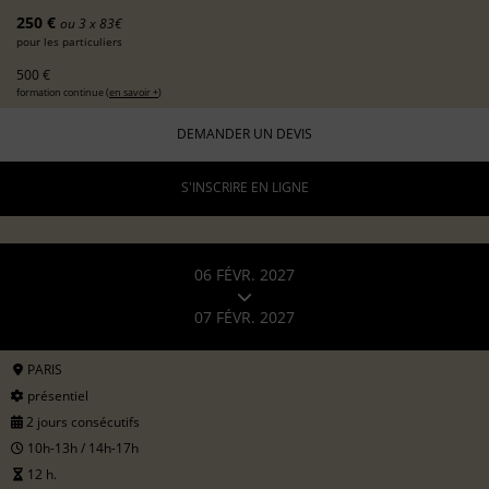
250 €
ou 3 x 83€
pour les particuliers
500 €
formation continue (
en savoir +
)
DEMANDER UN DEVIS
S'INSCRIRE EN LIGNE
06 FÉVR. 2027
07 FÉVR. 2027
PARIS
présentiel
2 jours consécutifs
10h-13h / 14h-17h
12 h.