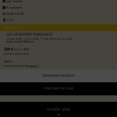
par Teams
4 matinées
9h30-12h30
12 h.
DÉCOUVERTE
LES LÉGENDES FAMILIALES
10 nov 2026, 13 nov 2026, 17 nov 2026, 20 nov 2026
avec
Lucile Métout
250 €
ou 3 x 83€
pour les particuliers
500 €
formation continue (
en savoir +
)
DEMANDER UN DEVIS
S'INSCRIRE EN LIGNE
16 NOV. 2026