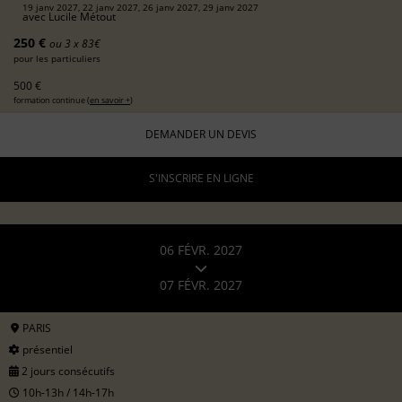
19 janv 2027, 22 janv 2027, 26 janv 2027, 29 janv 2027
avec
Lucile Métout
250 €
ou 3 x 83€
pour les particuliers
500 €
formation continue (
en savoir +
)
DEMANDER UN DEVIS
S'INSCRIRE EN LIGNE
06 FÉVR. 2027
07 FÉVR. 2027
PARIS
présentiel
2 jours consécutifs
10h-13h / 14h-17h