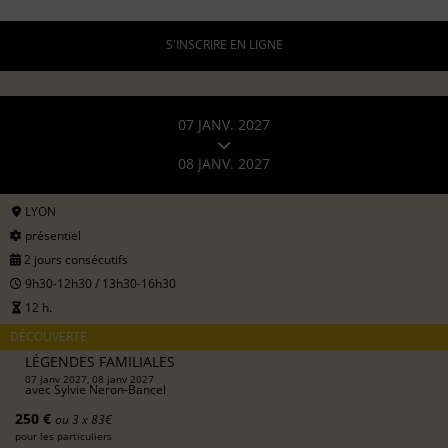
S'INSCRIRE EN LIGNE
07 JANV. 2027
08 JANV. 2027
LYON
présentiel
2 jours consécutifs
9h30-12h30 / 13h30-16h30
12 h.
DÉCOUVERTE
LÉGENDES FAMILIALES
07 janv 2027, 08 janv 2027
avec
Sylvie Neron-Bancel
250 €
ou 3 x 83€
pour les particuliers