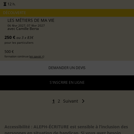
12 h.
DÉCOUVERTE
LES MÉTIERS DE MA VIE
06 févr 2027, 07 févr 2027
avec
Camille Berta
250 €
ou 3 x 83€
pour les particuliers
500 €
formation continue (
en savoir +
)
DEMANDER UN DEVIS
S'INSCRIRE EN LIGNE
1
2
Suivant
Accessibilité : ALEPH-ÉCRITURE est sensible à l’inclusion des
personnes en situation de handicap. Si vous avez besoin