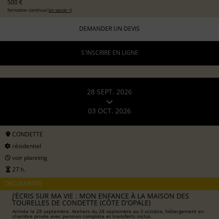
500 €
formation continue (
en savoir +
)
DEMANDER UN DEVIS
S'INSCRIRE EN LIGNE
28 SEPT. 2026
03 OCT. 2026
CONDETTE
résidentiel
voir planning
27 h.
DÉCOUVERTE
J’ÉCRIS SUR MA VIE : MON ENFANCE À LA MAISON DES
TOURELLES DE CONDETTE (CÔTE D'OPALE)
Arrivée le 28 septembre. Ateliers du 28 septembre au 3 octobre, hébergement en
chambre privée avec pension complète et transferts inclus.