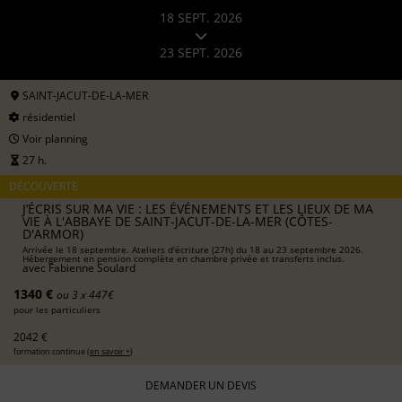
18 SEPT. 2026
23 SEPT. 2026
SAINT-JACUT-DE-LA-MER
résidentiel
Voir planning
27 h.
DÉCOUVERTE
J’ÉCRIS SUR MA VIE : LES ÉVÉNEMENTS ET LES LIEUX DE MA
VIE À L'ABBAYE DE SAINT-JACUT-DE-LA-MER (CÔTES-
D'ARMOR)
Arrivée le 18 septembre. Ateliers d'écriture (27h) du 18 au 23 septembre 2026.
Hébergement en pension complète en chambre privée et transferts inclus.
avec
Fabienne Soulard
1340 €
ou 3 x 447€
pour les particuliers
2042 €
formation continue (
en savoir +
)
DEMANDER UN DEVIS