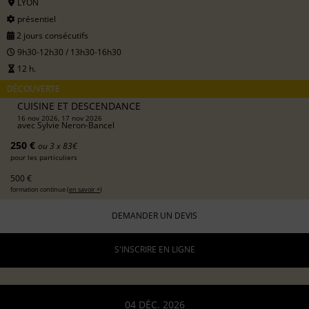
LYON
présentiel
2 jours consécutifs
9h30-12h30 / 13h30-16h30
12 h.
DÉCOUVERTE
CUISINE ET DESCENDANCE
16 nov 2026, 17 nov 2026
avec
Sylvie Neron-Bancel
250 €
ou 3 x 83€
pour les particuliers
500 €
formation continue (
en savoir +
)
DEMANDER UN DEVIS
S'INSCRIRE EN LIGNE
04 DÉC. 2026