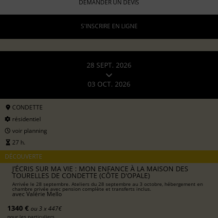
DEMANDER UN DEVIS
S'INSCRIRE EN LIGNE
28 SEPT. 2026
03 OCT. 2026
CONDETTE
résidentiel
voir planning
27 h.
DÉCOUVERTE
J’ÉCRIS SUR MA VIE : MON ENFANCE À LA MAISON DES
TOURELLES DE CONDETTE (CÔTE D'OPALE)
Arrivée le 28 septembre. Ateliers du 28 septembre au 3 octobre, hébergement en
chambre privée avec pension complète et transferts inclus.
avec
Valérie Mello
1340 €
ou 3 x 447€
pour les particuliers