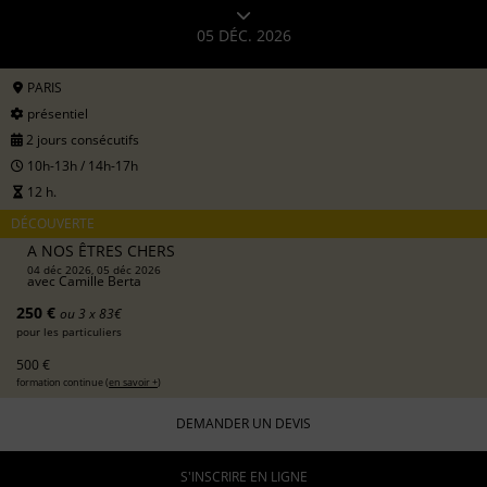
05 DÉC. 2026
PARIS
présentiel
2 jours consécutifs
10h-13h / 14h-17h
12 h.
DÉCOUVERTE
A NOS ÊTRES CHERS
04 déc 2026, 05 déc 2026
avec
Camille Berta
250 €
ou 3 x 83€
pour les particuliers
500 €
formation continue (
en savoir +
)
DEMANDER UN DEVIS
S'INSCRIRE EN LIGNE