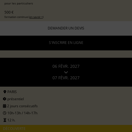
pour les particuliers
500 €
formation continue (
en savoir +
)
DEMANDER UN DEVIS
S'INSCRIRE EN LIGNE
06 FÉVR. 2027
07 FÉVR. 2027
PARIS
présentiel
2 jours consécutifs
10h-13h / 14h-17h
12 h.
DÉCOUVERTE