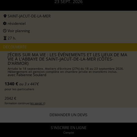
23 SEPT. 2026
SAINT-JACUT-DE-LA-MER
résidentiel
Voir planning
27 h.
DÉCOUVERTE
J’ÉCRIS SUR MA VIE : LES ÉVÉNEMENTS ET LES LIEUX DE MA
VIE À L'ABBAYE DE SAINT-JACUT-DE-LA-MER (CÔTES-
D'ARMOR)
Arrivée le 18 septembre. Ateliers d'écriture (27h) du 18 au 23 septembre 2026.
Hébergement en pension complète en chambre privée et transferts inclus.
avec
Fabienne Soulard
1340 €
ou 3 x 447€
pour les particuliers
2042 €
formation continue (
en savoir +
)
DEMANDER UN DEVIS
S'INSCRIRE EN LIGNE
Complet