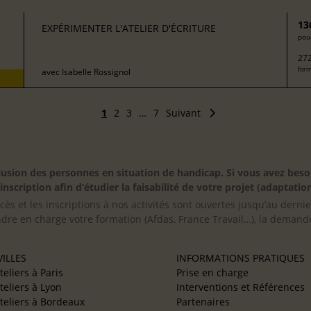
13
EXPÉRIMENTER L'ATELIER D'ÉCRITURE
pour
272
form
avec
Isabelle Rossignol
1
2
3
…
7
Suivant
inclusion des personnes en situation de handicap. Si vous avez 
scription afin d’étudier la faisabilité de votre projet (adaptation
cès et les inscriptions à nos activités sont ouvertes jusqu’au derni
ndre en charge votre formation (Afdas, France Travail…), la demande
ILLES
INFORMATIONS PRATIQUES
teliers à Paris
Prise en charge
teliers à Lyon
Interventions et Références
teliers à Bordeaux
Partenaires