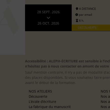
A DISTANCE
28 SEPT. 2026
par email
6 h.
26 OCT. 2026
DÉCOUVERTE
Accessibilité : ALEPH-ÉCRITURE est sensible à l’
n’hésitez pas à nous contacter en amont de votre in
Sauf mention contraire, il n’y a pas de modalité d’ac
des places disponibles. Si vous souhaitez faire pre
avant le début de la formation.
NOS ATELIERS
NOS V
Découverte
Nos a
L’école d’écriture
Nos a
La fabrique du manuscrit
Nos a