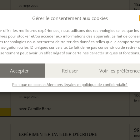
192
05 sept 2026
form
avec
Isabelle Delaby
Gérer le consentement aux cookies
r offrir les meilleures expériences, nous utilisons des technologies telles que les
kies pour stocker et/ou accéder aux informations des appareils. Le fait de consen
13
EXPÉRIMENTER L'ATELIER D'ÉCRITURE
es technologies nous permettra de traiter des données telles que le comporteme
pour
navigation ou les ID uniques sur ce site. Le fait de ne pas consentir ou de retirer 
sentement peut avoir un effet négatif sur certaines caractéristiques et fonctions.
272
form
avec
Isabelle Rossignol
Accepter
Refuser
Voir les préférence
50
EXPÉRIMENTER L'ATELIER D'ÉCRITURE
Politique de cookies
Mentions légales et politique de confidentialité
pour
100
08 sept 2026
form
avec
Camille Berta
96
EXPÉRIMENTER L'ATELIER D'ÉCRITURE
pour