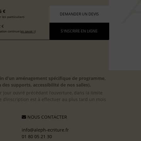
6 €
DEMANDER UN DEVIS
 les particuliers
 €
S'INSCRIRE EN LIGNE
ation continue (
en savoir +
)
besoin d’un aménagement spécifique de programme,
 des supports, accessibilité de nos salles).
er jour ouvré précédant l’ouverture, dans la limite
 d’inscription est à effectuer au plus tard un mois
NOUS CONTACTER
info@aleph-ecriture.fr
01 80 05 21 30