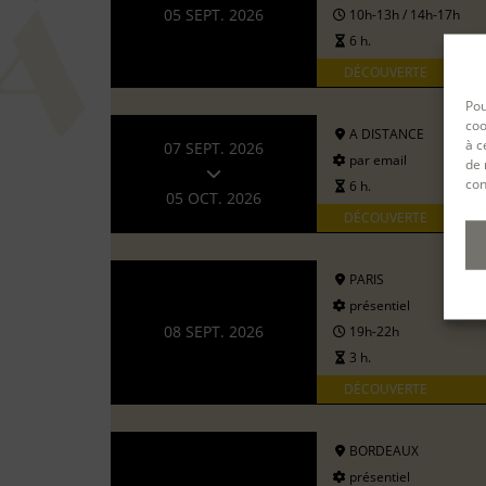
05 SEPT. 2026
10h-13h / 14h-17h
6 h.
DÉCOUVERTE
Pou
coo
A DISTANCE
à c
07 SEPT. 2026
par email
de 
con
6 h.
05 OCT. 2026
DÉCOUVERTE
PARIS
présentiel
08 SEPT. 2026
19h-22h
3 h.
DÉCOUVERTE
BORDEAUX
présentiel