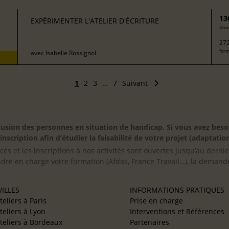
13
EXPÉRIMENTER L'ATELIER D'ÉCRITURE
pour
272
form
avec
Isabelle Rossignol
1
2
3
…
7
Suivant
inclusion des personnes en situation de handicap. Si vous avez 
scription afin d’étudier la faisabilité de votre projet (adaptation
cès et les inscriptions à nos activités sont ouvertes jusqu’au derni
ndre en charge votre formation (Afdas, France Travail…), la demande
ILLES
INFORMATIONS PRATIQUES
teliers à Paris
Prise en charge
teliers à Lyon
Interventions et Références
teliers à Bordeaux
Partenaires