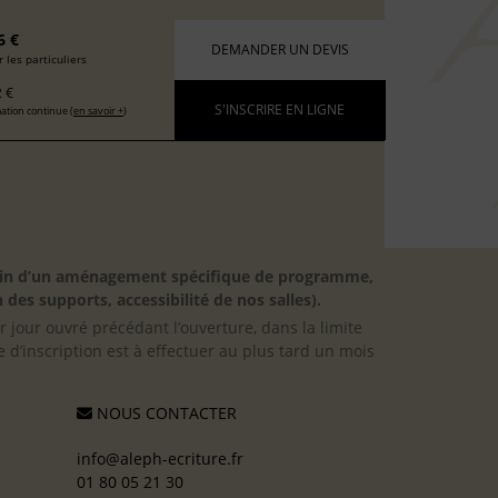
6 €
DEMANDER UN DEVIS
 les particuliers
 €
S'INSCRIRE EN LIGNE
ation continue (
en savoir +
)
besoin d’un aménagement spécifique de programme,
 des supports, accessibilité de nos salles).
er jour ouvré précédant l’ouverture, dans la limite
 d’inscription est à effectuer au plus tard un mois
NOUS CONTACTER
info@aleph-ecriture.fr
01 80 05 21 30