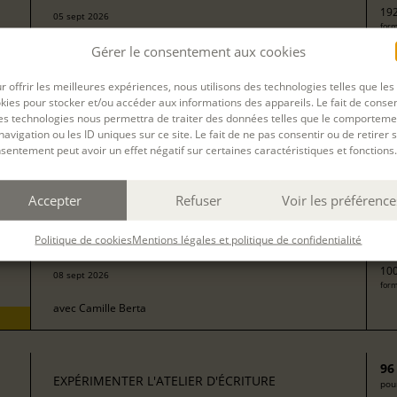
192
05 sept 2026
form
avec
Isabelle Delaby
Gérer le consentement aux cookies
r offrir les meilleures expériences, nous utilisons des technologies telles que les
kies pour stocker et/ou accéder aux informations des appareils. Le fait de consen
13
EXPÉRIMENTER L'ATELIER D'ÉCRITURE
es technologies nous permettra de traiter des données telles que le comporteme
pour
navigation ou les ID uniques sur ce site. Le fait de ne pas consentir ou de retirer 
sentement peut avoir un effet négatif sur certaines caractéristiques et fonctions.
272
form
avec
Isabelle Rossignol
Accepter
Refuser
Voir les préférence
50
EXPÉRIMENTER L'ATELIER D'ÉCRITURE
Politique de cookies
Mentions légales et politique de confidentialité
pour
100
08 sept 2026
form
avec
Camille Berta
96
EXPÉRIMENTER L'ATELIER D'ÉCRITURE
pour