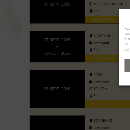
05 SEPT. 2026
10h-13h / 14h-17h
6 h.
DÉCOUVERTE
Pou
coo
A DISTANCE
à c
07 SEPT. 2026
par email
de 
con
6 h.
05 OCT. 2026
DÉCOUVERTE
PARIS
présentiel
08 SEPT. 2026
19h-22h
3 h.
DÉCOUVERTE
BORDEAUX
présentiel