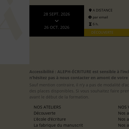
A DISTANCE
28 SEPT. 2026
par email
6 h.
26 OCT. 2026
DÉCOUVERTE
Accessibilité : ALEPH-ÉCRITURE est sensible à l’
n’hésitez pas à nous contacter en amont de votre in
Sauf mention contraire, il n’y a pas de modalité d’ac
des places disponibles. Si vous souhaitez faire pre
avant le début de la formation.
NOS ATELIERS
NOS V
Découverte
Nos a
L’école d’écriture
Nos a
La fabrique du manuscrit
Nos a