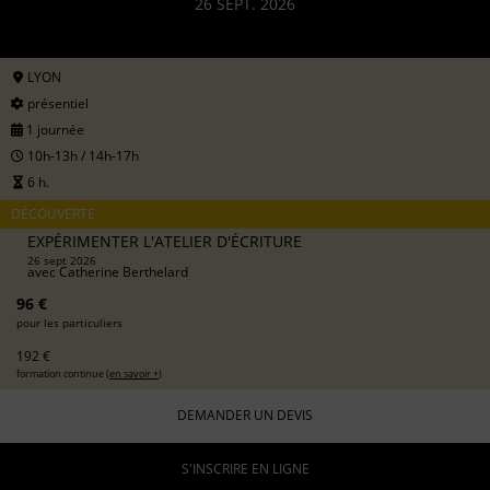
26 SEPT. 2026
LYON
présentiel
1 journée
10h-13h / 14h-17h
6 h.
DÉCOUVERTE
EXPÉRIMENTER L'ATELIER D'ÉCRITURE
26 sept 2026
avec
Catherine Berthelard
96 €
pour les particuliers
192 €
formation continue (
en savoir +
)
DEMANDER UN DEVIS
S'INSCRIRE EN LIGNE