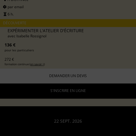
par email
6 h.
DÉCOUVERTE
EXPÉRIMENTER L'ATELIER D'ÉCRITURE
avec
Isabelle Rossignol
136 €
pour les particuliers
272 €
formation continue (
en savoir +
)
DEMANDER UN DEVIS
S'INSCRIRE EN LIGNE
22 SEPT. 2026