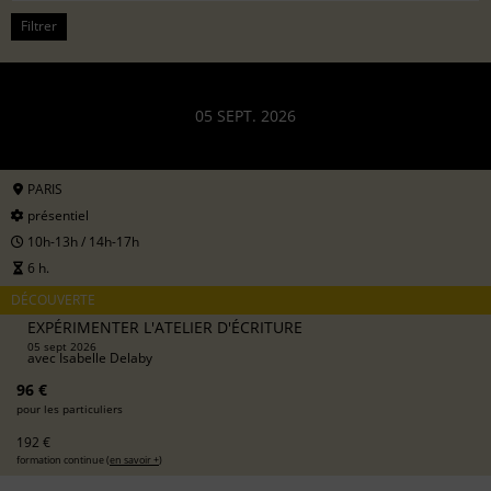
Filtrer
05 SEPT. 2026
PARIS
présentiel
10h-13h / 14h-17h
6 h.
DÉCOUVERTE
EXPÉRIMENTER L'ATELIER D'ÉCRITURE
05 sept 2026
avec
Isabelle Delaby
96 €
pour les particuliers
192 €
formation continue (
en savoir +
)