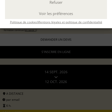
Refuser
11 sept 2026
avec
Marion Guevel
Voir les préférences
96 €
pour les particuliers
Politique de cookies
Mentions légales et politique de confidentialité
192 €
formation continue (
en savoir +
)
DEMANDER UN DEVIS
S'INSCRIRE EN LIGNE
14 SEPT. 2026
12 OCT. 2026
A DISTANCE
par email
6 h.