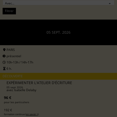
Filtrer
05 SEPT. 2026
PARIS
présentiel
10h-13h / 14h-17h
6 h.
DÉCOUVERTE
EXPÉRIMENTER L'ATELIER D'ÉCRITURE
05 sept 2026
avec
Isabelle Delaby
96 €
pour les particuliers
192 €
formation continue (
en savoir +
)