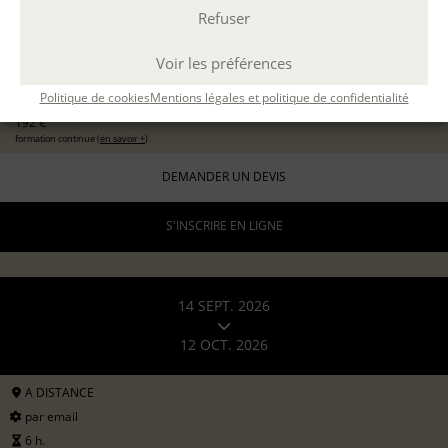
Refuser
EXPÉRIMENTER L'ATELIER D'ÉCRITURE
11 sept 2026
avec
Marion Guevel
Voir les préférences
96 €
pour les particuliers
Politique de cookies
Mentions légales et politique de confidentialité
192 €
formation continue (
en savoir +
)
DEMANDER UN DEVIS
S'INSCRIRE EN LIGNE
14 SEPT. 2026
12 OCT. 2026
A DISTANCE
par email
6 h.