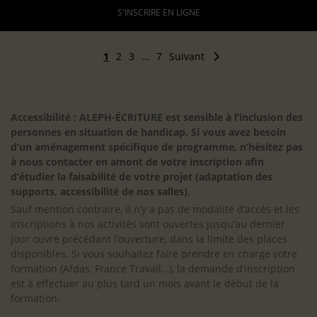
S'INSCRIRE EN LIGNE
1
2
3
…
7
Suivant
Accessibilité : ALEPH-ÉCRITURE est sensible à l’inclusion des
personnes en situation de handicap. Si vous avez besoin
d’un aménagement spécifique de programme, n’hésitez pas
à nous contacter en amont de votre inscription afin
d’étudier la faisabilité de votre projet (adaptation des
supports, accessibilité de nos salles).
Sauf mention contraire, il n’y a pas de modalité d’accès et les
inscriptions à nos activités sont ouvertes jusqu’au dernier
jour ouvré précédant l’ouverture, dans la limite des places
disponibles. Si vous souhaitez faire prendre en charge votre
formation (Afdas, France Travail…), la demande d’inscription
est à effectuer au plus tard un mois avant le début de la
formation.