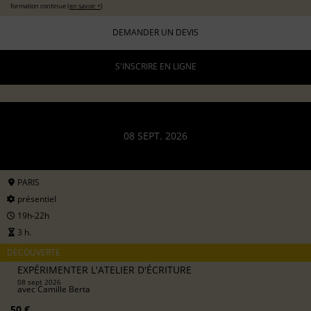
formation continue (
en savoir +
)
DEMANDER UN DEVIS
S'INSCRIRE EN LIGNE
08 SEPT. 2026
PARIS
présentiel
19h-22h
3 h.
DÉCOUVERTE
EXPÉRIMENTER L'ATELIER D'ÉCRITURE
08 sept 2026
avec
Camille Berta
50 €