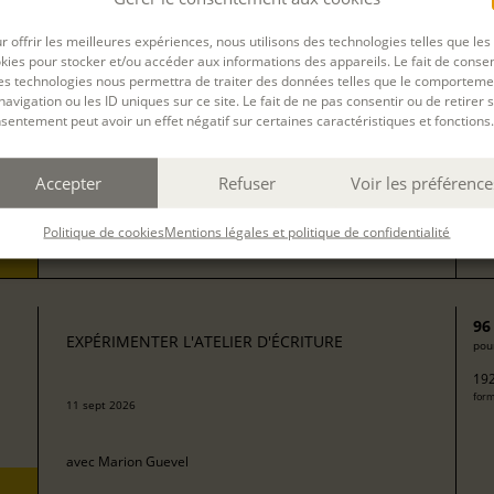
13
EXPÉRIMENTER L'ATELIER D'ÉCRITURE
pour
r offrir les meilleures expériences, nous utilisons des technologies telles que les
272
kies pour stocker et/ou accéder aux informations des appareils. Le fait de consen
form
avec
Isabelle Rossignol
es technologies nous permettra de traiter des données telles que le comporteme
navigation ou les ID uniques sur ce site. Le fait de ne pas consentir ou de retirer 
sentement peut avoir un effet négatif sur certaines caractéristiques et fonctions.
50
EXPÉRIMENTER L'ATELIER D'ÉCRITURE
pour
Accepter
Refuser
Voir les préférence
100
08 sept 2026
form
Politique de cookies
Mentions légales et politique de confidentialité
avec
Camille Berta
96
EXPÉRIMENTER L'ATELIER D'ÉCRITURE
pour
192
form
11 sept 2026
avec
Marion Guevel