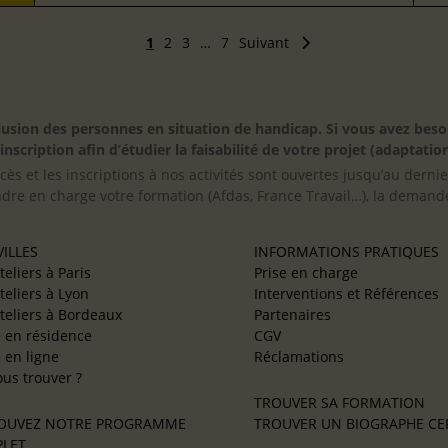
1
2
3
…
7
Suivant
inclusion des personnes en situation de handicap. Si vous avez 
scription afin d’étudier la faisabilité de votre projet (adaptation
cès et les inscriptions à nos activités sont ouvertes jusqu’au derni
ndre en charge votre formation (Afdas, France Travail…), la demande
ILLES
INFORMATIONS PRATIQUES
teliers à Paris
Prise en charge
teliers à Lyon
Interventions et Références
teliers à Bordeaux
Partenaires
e en résidence
CGV
e en ligne
Réclamations
us trouver ?
TROUVER SA FORMATION
OUVEZ NOTRE PROGRAMME
TROUVER UN BIOGRAPHE CER
LET