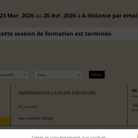
23 Mar. 2026
au
20 Avr. 2026
à
A distance
par emai
 cette session de formation est terminée.
Filtrer
96
EXPÉRIMENTER L'ATELIER D'ÉCRITURE
pour
192
05 sept 2026
form
avec
Isabelle Delaby
Gérer le consentement aux cookies