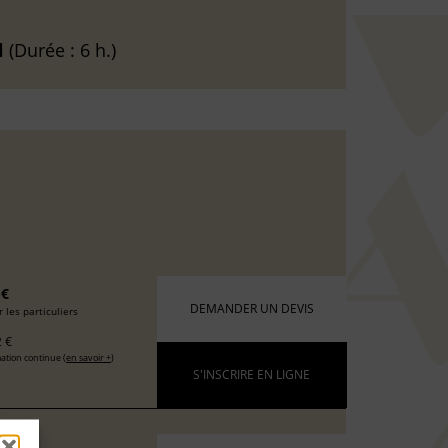
l
(Durée : 6 h.)
 €
DEMANDER UN DEVIS
 les particuliers
 €
ation continue (
en savoir +
)
S'INSCRIRE EN LIGNE