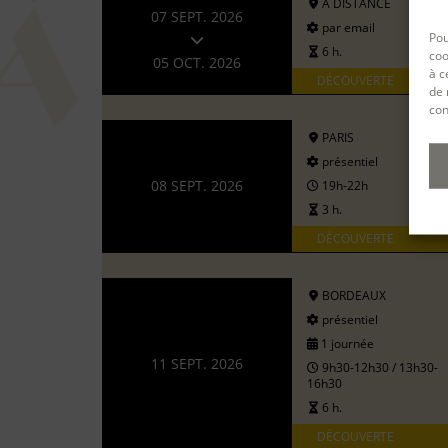
A DISTANCE
07 SEPT. 2026
par email
Pou
6 h.
coo
05 OCT. 2026
à c
DÉCOUVERTE
de 
con
PARIS
présentiel
08 SEPT. 2026
19h-22h
3 h.
DÉCOUVERTE
BORDEAUX
présentiel
1 journée
11 SEPT. 2026
9h30-12h30 / 13h30-
16h30
6 h.
DÉCOUVERTE