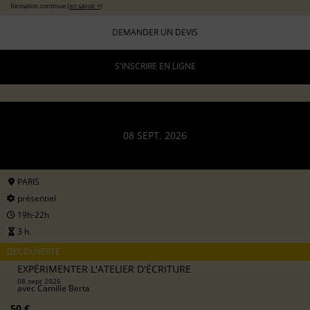
formation continue (
en savoir +
)
DEMANDER UN DEVIS
S'INSCRIRE EN LIGNE
08 SEPT. 2026
PARIS
présentiel
19h-22h
3 h.
DÉCOUVERTE
EXPÉRIMENTER L'ATELIER D'ÉCRITURE
08 sept 2026
avec
Camille Berta
50 €