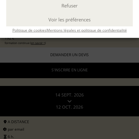
Refuser
EXPÉRIMENTER L'ATELIER D'ÉCRITURE
11 sept 2026
avec
Marion Guevel
Voir les préférences
96 €
pour les particuliers
Politique de cookies
Mentions légales et politique de confidentialité
192 €
formation continue (
en savoir +
)
DEMANDER UN DEVIS
S'INSCRIRE EN LIGNE
14 SEPT. 2026
12 OCT. 2026
A DISTANCE
par email
6 h.