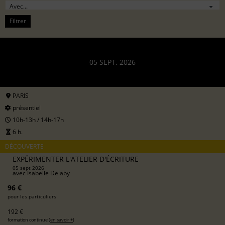
Filtrer
05 SEPT. 2026
PARIS
présentiel
10h-13h / 14h-17h
6 h.
DÉCOUVERTE
EXPÉRIMENTER L'ATELIER D'ÉCRITURE
05 sept 2026
avec
Isabelle Delaby
96 €
pour les particuliers
192 €
formation continue (
en savoir +
)