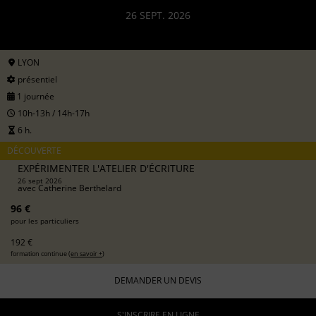
26 SEPT. 2026
LYON
présentiel
1 journée
10h-13h / 14h-17h
6 h.
DÉCOUVERTE
EXPÉRIMENTER L'ATELIER D'ÉCRITURE
26 sept 2026
avec
Catherine Berthelard
96 €
pour les particuliers
192 €
formation continue (
en savoir +
)
DEMANDER UN DEVIS
S'INSCRIRE EN LIGNE