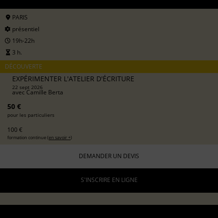
PARIS
présentiel
19h-22h
3 h.
DÉCOUVERTE
EXPÉRIMENTER L'ATELIER D'ÉCRITURE
22 sept 2026
avec
Camille Berta
50 €
pour les particuliers
100 €
formation continue (
en savoir +
)
DEMANDER UN DEVIS
S'INSCRIRE EN LIGNE