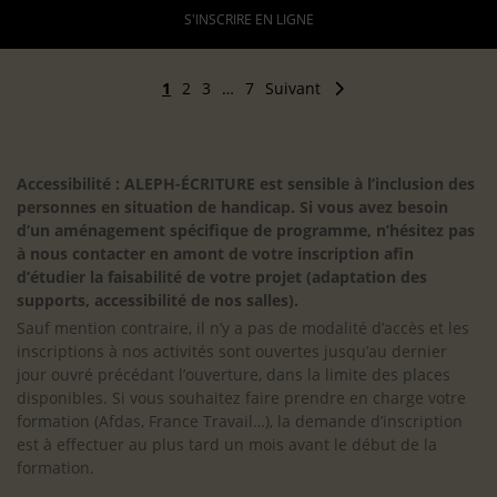
S'INSCRIRE EN LIGNE
1
2
3
…
7
Suivant
Accessibilité : ALEPH-ÉCRITURE est sensible à l’inclusion des
personnes en situation de handicap. Si vous avez besoin
d’un aménagement spécifique de programme, n’hésitez pas
à nous contacter en amont de votre inscription afin
d’étudier la faisabilité de votre projet (adaptation des
supports, accessibilité de nos salles).
Sauf mention contraire, il n’y a pas de modalité d’accès et les
inscriptions à nos activités sont ouvertes jusqu’au dernier
jour ouvré précédant l’ouverture, dans la limite des places
disponibles. Si vous souhaitez faire prendre en charge votre
formation (Afdas, France Travail…), la demande d’inscription
est à effectuer au plus tard un mois avant le début de la
formation.