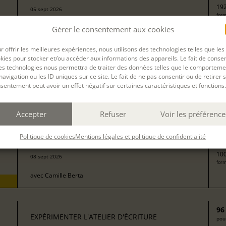
192
05 sept 2026
form
avec
Isabelle Delaby
Gérer le consentement aux cookies
r offrir les meilleures expériences, nous utilisons des technologies telles que les
kies pour stocker et/ou accéder aux informations des appareils. Le fait de consen
13
EXPÉRIMENTER L'ATELIER D'ÉCRITURE
es technologies nous permettra de traiter des données telles que le comporteme
pour
navigation ou les ID uniques sur ce site. Le fait de ne pas consentir ou de retirer 
sentement peut avoir un effet négatif sur certaines caractéristiques et fonctions.
272
form
avec
Isabelle Rossignol
Accepter
Refuser
Voir les préférence
50
EXPÉRIMENTER L'ATELIER D'ÉCRITURE
Politique de cookies
Mentions légales et politique de confidentialité
pour
100
08 sept 2026
form
avec
Camille Berta
96
EXPÉRIMENTER L'ATELIER D'ÉCRITURE
pour