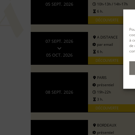
05 SEPT. 2026
10h-13h / 14h-17h
6 h.
DÉCOUVERTE
Pou
coo
A DISTANCE
à c
07 SEPT. 2026
par email
de 
con
6 h.
05 OCT. 2026
DÉCOUVERTE
PARIS
présentiel
08 SEPT. 2026
19h-22h
3 h.
DÉCOUVERTE
BORDEAUX
présentiel