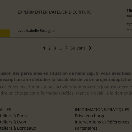
13
EXPÉRIMENTER L'ATELIER D'ÉCRITURE
pour
272
form
avec
Isabelle Rossignol
1
2
3
…
7
Suivant
inclusion des personnes en situation de handicap. Si vous avez 
scription afin d’étudier la faisabilité de votre projet (adaptation
cès et les inscriptions à nos activités sont ouvertes jusqu’au derni
ndre en charge votre formation (Afdas, France Travail…), la demande
ILLES
INFORMATIONS PRATIQUES
teliers à Paris
Prise en charge
teliers à Lyon
Interventions et Références
teliers à Bordeaux
Partenaires