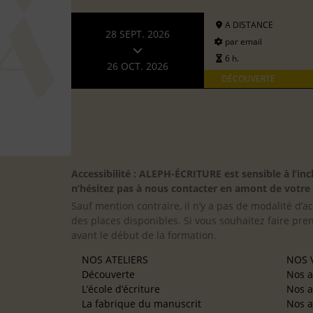
A DISTANCE
28 SEPT. 2026
par email
6 h.
26 OCT. 2026
DÉCOUVERTE
Accessibilité : ALEPH-ÉCRITURE est sensible à l’
n’hésitez pas à nous contacter en amont de votre in
Sauf mention contraire, il n’y a pas de modalité d’ac
des places disponibles. Si vous souhaitez faire pre
avant le début de la formation.
NOS ATELIERS
NOS V
Découverte
Nos a
L’école d’écriture
Nos a
La fabrique du manuscrit
Nos a