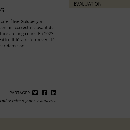
ÉVALUATION
RG
oire, Élise Goldberg a
n comme correctrice avant de
riture au long cours. En 2023,
tion littéraire à l’université
ancer dans son…
PARTAGER
rnière mise à jour : 26/06/2026