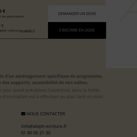
6 €
DEMANDER UN DEVIS
 les particuliers
 €
S'INSCRIRE EN LIGNE
ation continue (
en savoir +
)
besoin d’un aménagement spécifique de programme,
 des supports, accessibilité de nos salles).
er jour ouvré précédant l’ouverture, dans la limite
 d’inscription est à effectuer au plus tard un mois
NOUS CONTACTER
info@aleph-ecriture.fr
01 80 05 21 30