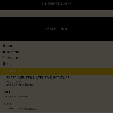
S'INSCRIRE EN LIGNE
22 SEPT. 2026
PARIS
présentiel
19h-22h
3 h.
DÉCOUVERTE
EXPÉRIMENTER L'ATELIER D'ÉCRITURE
22 sept 2026
avec
Camille Berta
50 €
pour les particuliers
100 €
formation continue (
en savoir +
)