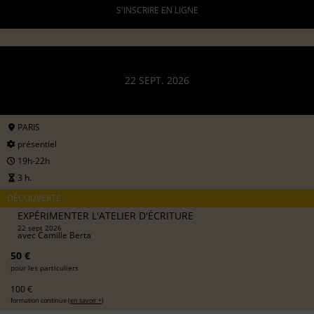
S'INSCRIRE EN LIGNE
22 SEPT. 2026
PARIS
présentiel
19h-22h
3 h.
DÉCOUVERTE
EXPÉRIMENTER L'ATELIER D'ÉCRITURE
22 sept 2026
avec
Camille Berta
50 €
pour les particuliers
100 €
formation continue (
en savoir +
)