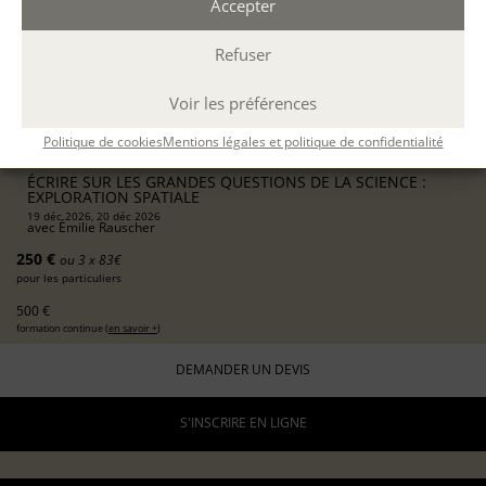
Accepter
PARIS
présentiel
Refuser
2 jours consécutifs
10h-13h / 14h-17h
Voir les préférences
12 h.
Politique de cookies
Mentions légales et politique de confidentialité
DÉCOUVERTE
ÉCRIRE SUR LES GRANDES QUESTIONS DE LA SCIENCE :
EXPLORATION SPATIALE
19 déc 2026, 20 déc 2026
avec
Émilie Rauscher
250 €
ou 3 x 83€
pour les particuliers
500 €
formation continue (
en savoir +
)
DEMANDER UN DEVIS
S'INSCRIRE EN LIGNE