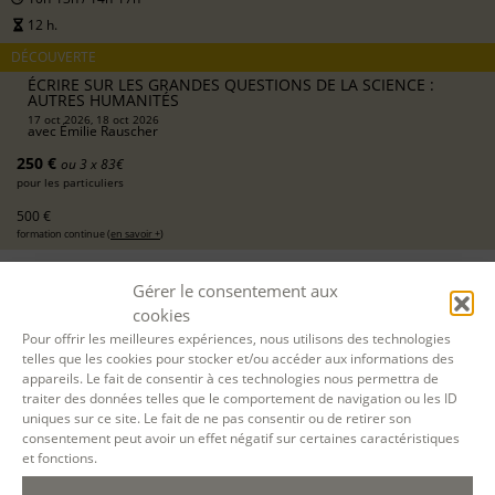
12 h.
DÉCOUVERTE
ÉCRIRE SUR LES GRANDES QUESTIONS DE LA SCIENCE :
AUTRES HUMANITÉS
17 oct 2026, 18 oct 2026
avec
Émilie Rauscher
250 €
ou 3 x 83€
pour les particuliers
500 €
formation continue (
en savoir +
)
DEMANDER UN DEVIS
Gérer le consentement aux
cookies
S'INSCRIRE EN LIGNE
Pour offrir les meilleures expériences, nous utilisons des technologies
telles que les cookies pour stocker et/ou accéder aux informations des
appareils. Le fait de consentir à ces technologies nous permettra de
traiter des données telles que le comportement de navigation ou les ID
19 DÉC. 2026
uniques sur ce site. Le fait de ne pas consentir ou de retirer son
consentement peut avoir un effet négatif sur certaines caractéristiques
et fonctions.
20 DÉC. 2026