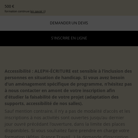
500 €
formation continue (
en savoir +
)
DEMANDER UN DEVIS
S'INSCRIRE EN LIGNE
Accessibilité : ALEPH-ÉCRITURE est sensible à l’inclusion des
personnes en situation de handicap. Si vous avez besoin
d’un aménagement spécifique de programme, n’hésitez pas
à nous contacter en amont de votre inscription afin
d’étudier la faisabilité de votre projet (adaptation des
supports, accessibilité de nos salles).
Sauf mention contraire, il n’y a pas de modalité d’accès et les
inscriptions à nos activités sont ouvertes jusqu’au dernier
jour ouvré précédant l’ouverture, dans la limite des places
disponibles. Si vous souhaitez faire prendre en charge votre
formation (Afdas, France Travail…), la demande d’inscription