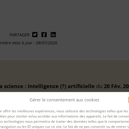
PARTAGER
rnière mise à jour : 08/07/2026
 science : Intelligence (?) artificielle
du
20 Fév. 2
Gérer le consentement aux cookies
r offrir les meilleures expériences, nous utilisons des technologies telles que les
é :
kies pour stocker et/ou accéder aux informations des appareils. Le fait de consen
es technologies nous permettra de traiter des données telles que le comporteme
navigation ou les ID uniques sur ce site. Le fait de ne pas consentir ou de retirer 