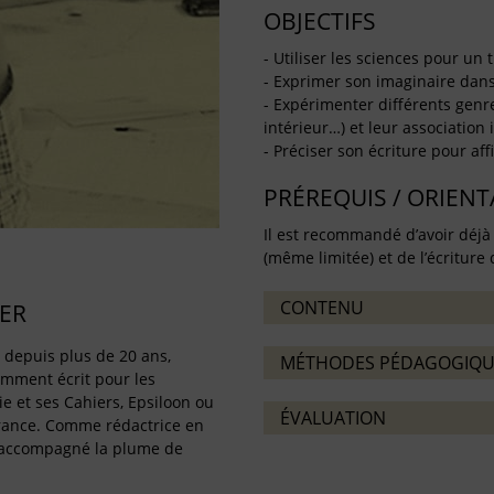
OBJECTIFS
- Utiliser les sciences pour un tr
- Exprimer son imaginaire dan
- Expérimenter différents genre
intérieur…) et leur association
- Préciser son écriture pour af
PRÉREQUIS / ORIEN
Il est recommandé d’avoir déjà
(même limitée) et de l’écriture d
CONTENU
ER
e depuis plus de 20 ans,
MÉTHODES PÉDAGOGIQU
amment écrit pour les
e et ses Cahiers, Epsiloon ou
ÉVALUATION
rance. Comme rédactrice en
t accompagné la plume de