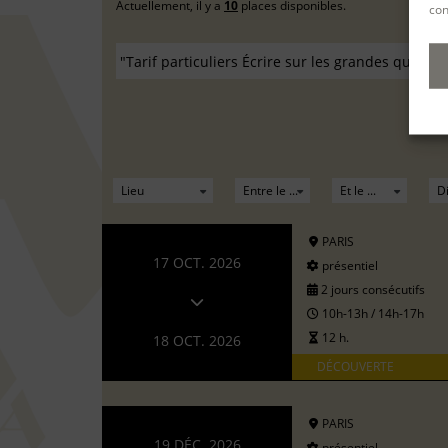
Actuellement, il y a
10
places disponibles.
con
PARIS
17 OCT. 2026
présentiel
2 jours consécutifs
10h-13h / 14h-17h
12 h.
18 OCT. 2026
DÉCOUVERTE
PARIS
19 DÉC. 2026
présentiel