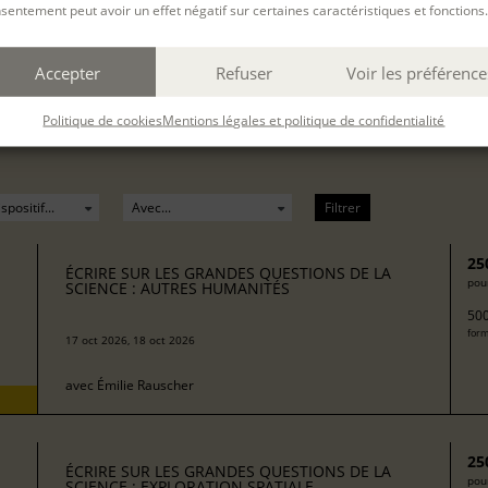
sentement peut avoir un effet négatif sur certaines caractéristiques et fonctions.
Accepter
Refuser
Voir les préférence
Politique de cookies
Mentions légales et politique de confidentialité
Filtrer
25
ÉCRIRE SUR LES GRANDES QUESTIONS DE LA
pour
SCIENCE : AUTRES HUMANITÉS
500
form
17 oct 2026, 18 oct 2026
avec
Émilie Rauscher
25
ÉCRIRE SUR LES GRANDES QUESTIONS DE LA
pour
SCIENCE : EXPLORATION SPATIALE