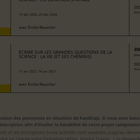
500
form
19 déc 2026, 20 déc 2026
avec
Émilie Rauscher
25
ÉCRIRE SUR LES GRANDES QUESTIONS DE LA
pour
SCIENCE : LA VIE (ET SES CHEMINS)
500
form
17 avr 2027, 18 avr 2027
avec
Émilie Rauscher
inclusion des personnes en situation de handicap. Si vous avez 
scription afin d’étudier la faisabilité de votre projet (adaptation
cès et les inscriptions à nos activités sont ouvertes jusqu’au derni
ndre en charge votre formation (Afdas, France Travail…), la demande