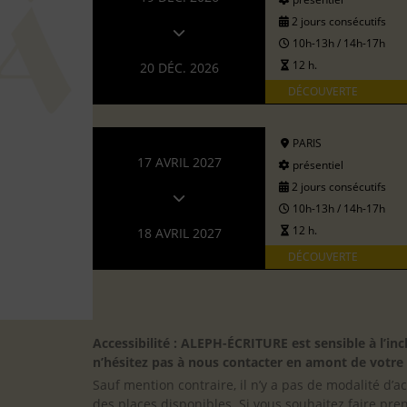
2 jours consécutifs
10h-13h / 14h-17h
12 h.
20 DÉC. 2026
DÉCOUVERTE
PARIS
17 AVRIL 2027
présentiel
2 jours consécutifs
10h-13h / 14h-17h
12 h.
18 AVRIL 2027
DÉCOUVERTE
Accessibilité : ALEPH-ÉCRITURE est sensible à l’
n’hésitez pas à nous contacter en amont de votre in
Sauf mention contraire, il n’y a pas de modalité d’ac
des places disponibles. Si vous souhaitez faire pre