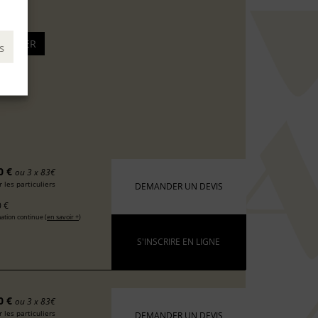
s
0 €
ou 3 x 83€
 les particuliers
DEMANDER UN DEVIS
 €
ation continue (
en savoir +
)
S'INSCRIRE EN LIGNE
0 €
ou 3 x 83€
 les particuliers
DEMANDER UN DEVIS