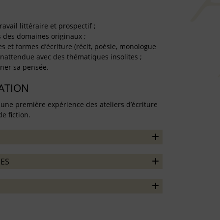
avail littéraire et prospectif ;
s des domaines originaux ;
s et formes d’écriture (récit, poésie, monologue
 inattendue avec des thématiques insolites ;
finer sa pensée.
TATION
 une première expérience des ateliers d’écriture
e fiction.
ES