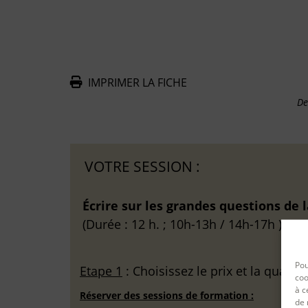
IMPRIMER LA FICHE
De
VOTRE SESSION :
Écrire sur les grandes questions de la
(Durée : 12 h. ; 10h-13h / 14h-17h )
Pou
Etape 1
: Choisissez le prix et la quantit
coo
à c
Réserver des sessions de formation :
de 