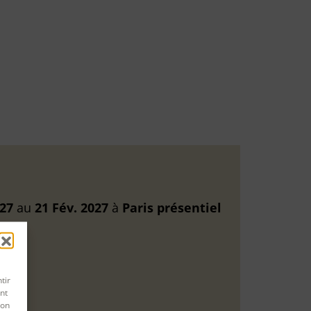
027
au
21 Fév. 2027
à
Paris
présentiel
tir
nt
son