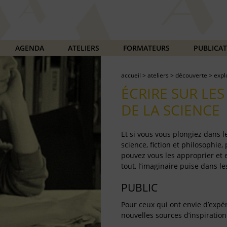
AGENDA
ATELIERS
FORMATEURS
PUBLICA
accueil
>
ateliers
>
découverte
>
expl
ÉCRIRE SUR LE
DE LA SCIENCE
Et si vous vous plongiez dans l
science, fiction et philosophi
pouvez vous les approprier et e
tout, l’imaginaire puise dans l
PUBLIC
Pour ceux qui ont envie d’expé
nouvelles sources d’inspiration