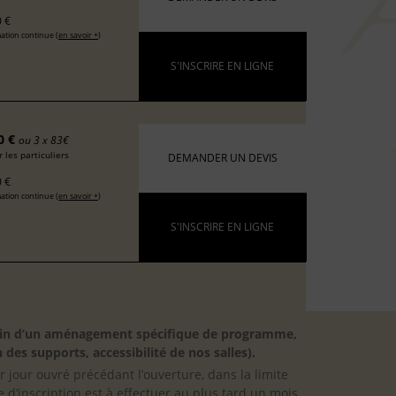
 €
ation continue (
en savoir +
)
S'INSCRIRE EN LIGNE
0 €
ou 3 x 83€
 les particuliers
DEMANDER UN DEVIS
 €
ation continue (
en savoir +
)
S'INSCRIRE EN LIGNE
besoin d’un aménagement spécifique de programme,
 des supports, accessibilité de nos salles).
er jour ouvré précédant l’ouverture, dans la limite
 d’inscription est à effectuer au plus tard un mois