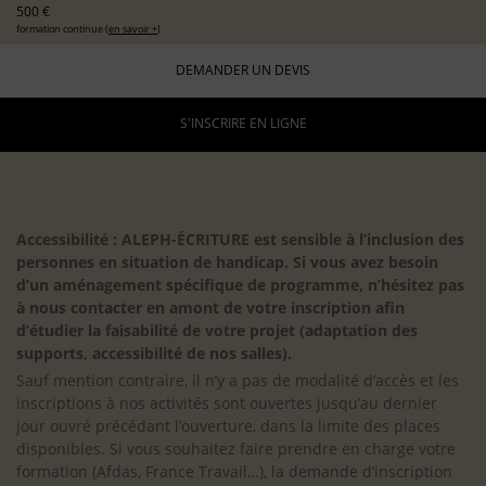
500 €
formation continue (
en savoir +
)
DEMANDER UN DEVIS
S'INSCRIRE EN LIGNE
Accessibilité : ALEPH-ÉCRITURE est sensible à l’inclusion des
personnes en situation de handicap. Si vous avez besoin
d’un aménagement spécifique de programme, n’hésitez pas
à nous contacter en amont de votre inscription afin
d’étudier la faisabilité de votre projet (adaptation des
supports, accessibilité de nos salles).
Sauf mention contraire, il n’y a pas de modalité d’accès et les
inscriptions à nos activités sont ouvertes jusqu’au dernier
jour ouvré précédant l’ouverture, dans la limite des places
disponibles. Si vous souhaitez faire prendre en charge votre
formation (Afdas, France Travail…), la demande d’inscription