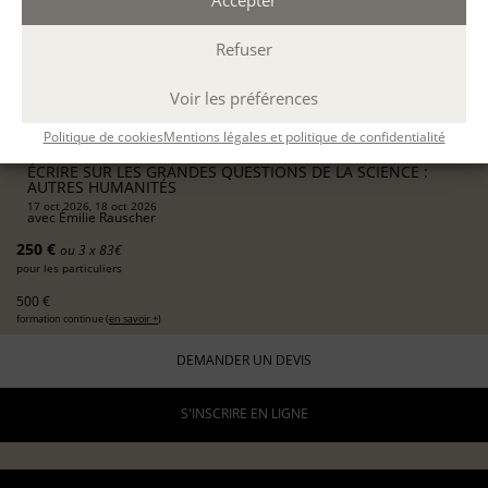
Accepter
PARIS
présentiel
Refuser
2 jours consécutifs
10h-13h / 14h-17h
Voir les préférences
12 h.
Politique de cookies
Mentions légales et politique de confidentialité
DÉCOUVERTE
ÉCRIRE SUR LES GRANDES QUESTIONS DE LA SCIENCE :
AUTRES HUMANITÉS
17 oct 2026, 18 oct 2026
avec
Émilie Rauscher
250 €
ou 3 x 83€
pour les particuliers
500 €
formation continue (
en savoir +
)
DEMANDER UN DEVIS
S'INSCRIRE EN LIGNE