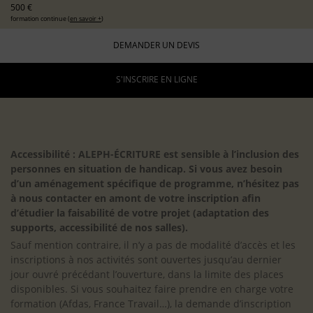
500 €
formation continue (
en savoir +
)
DEMANDER UN DEVIS
S'INSCRIRE EN LIGNE
Accessibilité : ALEPH-ÉCRITURE est sensible à l’inclusion des
personnes en situation de handicap. Si vous avez besoin
d’un aménagement spécifique de programme, n’hésitez pas
à nous contacter en amont de votre inscription afin
d’étudier la faisabilité de votre projet (adaptation des
supports, accessibilité de nos salles).
Sauf mention contraire, il n’y a pas de modalité d’accès et les
inscriptions à nos activités sont ouvertes jusqu’au dernier
jour ouvré précédant l’ouverture, dans la limite des places
disponibles. Si vous souhaitez faire prendre en charge votre
formation (Afdas, France Travail…), la demande d’inscription