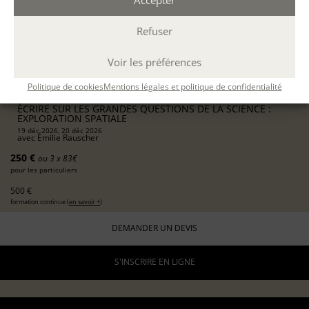
Accepter
PARIS
présentiel
Refuser
2 jours consécutifs
10h-13h / 14h-17h
Voir les préférences
12 h.
Politique de cookies
Mentions légales et politique de confidentialité
DÉCOUVERTE
ÉCRIRE SUR LES GRANDES QUESTIONS DE LA SCIENCE :
EXPLORATION SPATIALE
19 déc 2026, 20 déc 2026
avec
Émilie Rauscher
250 €
ou 3 x 83€
pour les particuliers
500 €
formation continue (
en savoir +
)
DEMANDER UN DEVIS
S'INSCRIRE EN LIGNE