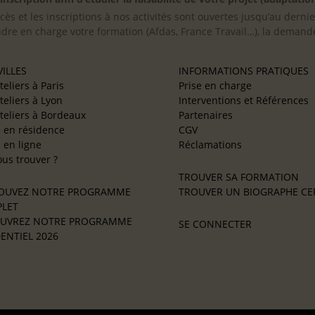
cès et les inscriptions à nos activités sont ouvertes jusqu’au derni
ndre en charge votre formation (Afdas, France Travail…), la demande
ILLES
INFORMATIONS PRATIQUES
teliers à Paris
Prise en charge
teliers à Lyon
Interventions et Références
teliers à Bordeaux
Partenaires
e en résidence
CGV
e en ligne
Réclamations
us trouver ?
TROUVER SA FORMATION
OUVEZ NOTRE PROGRAMME
TROUVER UN BIOGRAPHE CER
LET
UVREZ NOTRE PROGRAMME
SE CONNECTER
ENTIEL 2026