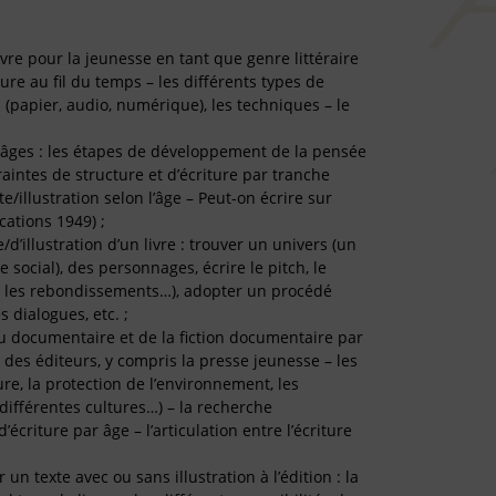
vre pour la jeunesse en tant que genre littéraire
riture au fil du temps – les différents types de
s (papier, audio, numérique), les techniques – le
es âges : les étapes de développement de la pensée
traintes de structure et d’écriture par tranche
te/illustration selon l’âge – Peut-on écrire sur
ications 1949) ;
/d’illustration d’un livre : trouver un univers (un
 social), des personnages, écrire le pitch, le
rs, les rebondissements…), adopter un procédé
es dialogues, etc. ;
 du documentaire et de la fiction documentaire par
es éditeurs, y compris la presse jeunesse – les
ure, la protection de l’environnement, les
différentes cultures…) – la recherche
’écriture par âge – l’articulation entre l’écriture
 texte avec ou sans illustration à l’édition : la