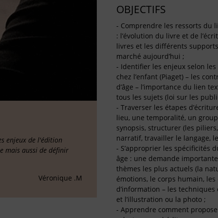
OBJECTIFS
- Comprendre les ressorts du li
: l’évolution du livre et de l’éc
livres et les différents support
marché aujourd’hui ;
- Identifier les enjeux selon l
chez l’enfant (Piaget) – les con
d’âge – l’importance du lien tex
tous les sujets (loi sur les publ
- Traverser les étapes d’écriture
lieu, une temporalité, un groupe
synopsis, structurer (les pilie
narratif, travailler le langage, l
 enjeux de l'édition
- S’approprier les spécificités
ée mais aussi de définir
âge : une demande importante d
thèmes les plus actuels (la nat
Véronique .M
émotions, le corps humain, les 
d’information – les techniques d
et l’illustration ou la photo ;
- Apprendre comment proposer un