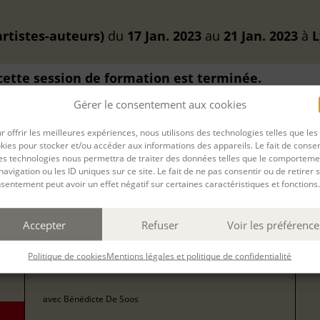
artistes-auteurs)
du
17 Jan. 2023
au
21 Jan. 2023
à
L
 cette session de formation est terminée.
Gérer le consentement aux cookies
r offrir les meilleures expériences, nous utilisons des technologies telles que les
kies pour stocker et/ou accéder aux informations des appareils. Le fait de consen
es technologies nous permettra de traiter des données telles que le comporteme
navigation ou les ID uniques sur ce site. Le fait de ne pas consentir ou de retirer 
Filtrer
sentement peut avoir un effet négatif sur certaines caractéristiques et fonctions.
78
ÉCRIRE ET ILLUSTRER POUR LA JEUNESSE
Accepter
Refuser
Voir les préférence
pour
(ARTISTES-AUTEURS)
157
Politique de cookies
Mentions légales et politique de confidentialité
form
09 nov 2026, 10 nov 2026, 11 nov 2026, 12 nov 2026, 13 nov 2026
avec
Bénédicte De Soos