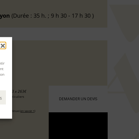
yon
(Durée : 35 h. ; 9 h 30 - 17 h 30 )
tir
nt
son
8 €
ou 3 x 263€
s
 les particuliers
DEMANDER UN DEVIS
6 €
ation continue (
en savoir +
)