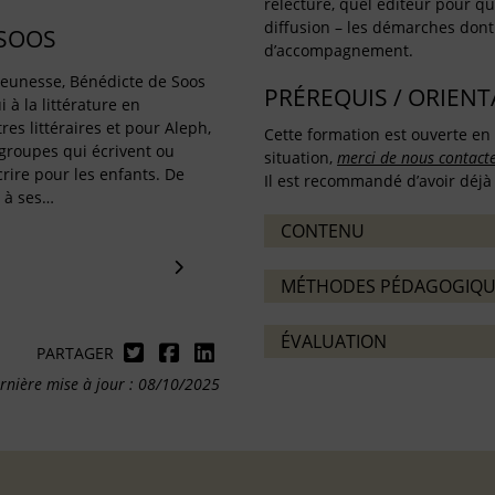
relecture, quel éditeur pour que
diffusion – les démarches dont 
 SOOS
d’accompagnement.
 jeunesse, Bénédicte de Soos
PRÉREQUIS / ORIEN
 à la littérature en
es littéraires et pour Aleph,
Cette formation est ouverte en 
roupes qui écrivent ou
situation,
merci de nous contact
rire pour les enfants. De
Il est recommandé d’avoir déjà 
 à ses…
CONTENU
MÉTHODES PÉDAGOGIQU
ÉVALUATION
PARTAGER
rnière mise à jour : 08/10/2025