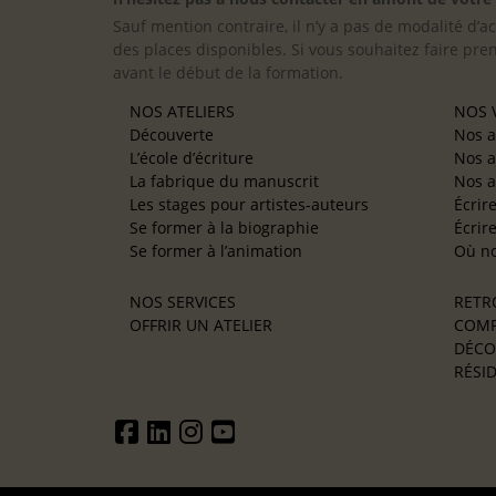
Sauf mention contraire, il n’y a pas de modalité d’ac
des places disponibles. Si vous souhaitez faire pre
avant le début de la formation.
NOS ATELIERS
NOS V
Découverte
Nos a
L’école d’écriture
Nos a
La fabrique du manuscrit
Nos a
Les stages pour artistes-auteurs
Écrir
Se former à la biographie
Écrir
Se former à l’animation
Où no
NOS SERVICES
RETR
OFFRIR UN ATELIER
COMP
DÉCO
RÉSID