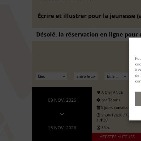
Écrire et illustrer pour la jeunesse (
Désolé, la réservation en ligne pour
Pou
coo
à c
de 
con
A DISTANCE
09 NOV. 2026
par Teams
5 jours consécutifs
9h30-12h30 / 13h30-
17h30
13 NOV. 2026
35 h.
ARTISTES-AUTEURS