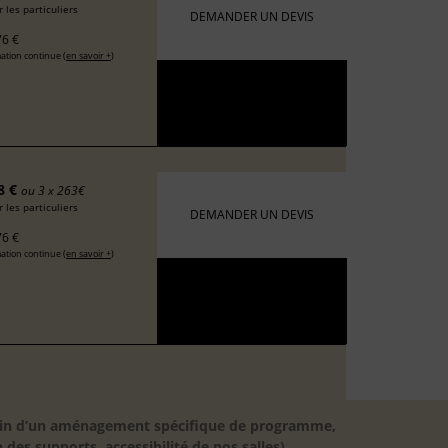
 les particuliers
DEMANDER UN DEVIS
6 €
ation continue (
en savoir +
)
8 €
ou 3 x 263€
 les particuliers
DEMANDER UN DEVIS
6 €
ation continue (
en savoir +
)
besoin d’un aménagement spécifique de programme,
 des supports, accessibilité de nos salles).