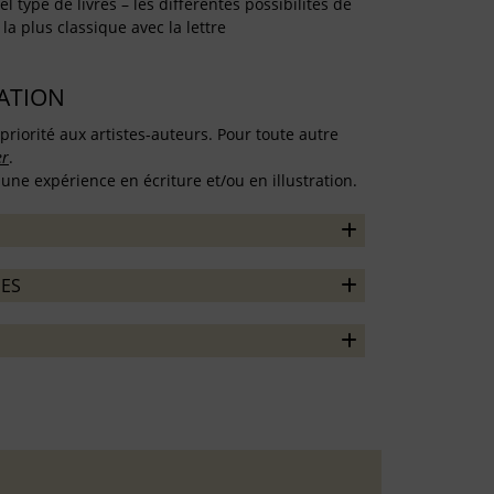
l type de livres – les différentes possibilités de
la plus classique avec la lettre
TATION
priorité aux artistes-auteurs. Pour toute autre
er
.
une expérience en écriture et/ou en illustration.
ES