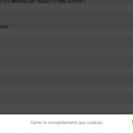
 vos attentes par rapport à cette activité ?
tale
dez ce devis :
Gérer le consentement aux cookies
 personnel
Pour bénéficier d’un financement