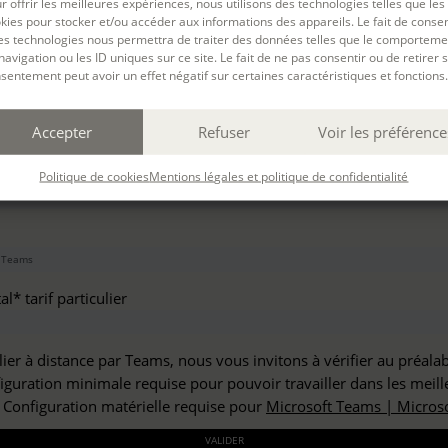
r offrir les meilleures expériences, nous utilisons des technologies telles que les
haitez vous inscrire à :
kies pour stocker et/ou accéder aux informations des appareils. Le fait de consen
es technologies nous permettra de traiter des données telles que le comporteme
navigation ou les ID uniques sur ce site. Le fait de ne pas consentir ou de retirer 
sentement peut avoir un effet négatif sur certaines caractéristiques et fonctions.
but*
Accepter
Refuser
Voir les préférence
*
Politique de cookies
Mentions légales et politique de confidentialité
l* tarif particulier
lier à distance par Teams, nous vous invitons à vérifier au préala
figuration minimale requise pour pouvoir travailler dans les meill
: Configuration matérielle requise pour
Microsoft Teams | Microso