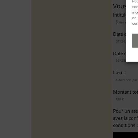
Pou
Vous sou
coo
à c
Intitulé(s)*
de 
con
Date de dé
Date de fin
Lieu :
Montant tota
Pour un ate
avez la con
conditions 