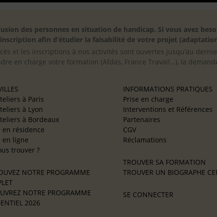
inclusion des personnes en situation de handicap. Si vous avez 
scription afin d’étudier la faisabilité de votre projet (adaptation
cès et les inscriptions à nos activités sont ouvertes jusqu’au derni
ndre en charge votre formation (Afdas, France Travail…), la demande
ILLES
INFORMATIONS PRATIQUES
teliers à Paris
Prise en charge
teliers à Lyon
Interventions et Références
teliers à Bordeaux
Partenaires
e en résidence
CGV
e en ligne
Réclamations
us trouver ?
TROUVER SA FORMATION
OUVEZ NOTRE PROGRAMME
TROUVER UN BIOGRAPHE CER
LET
UVREZ NOTRE PROGRAMME
SE CONNECTER
ENTIEL 2026