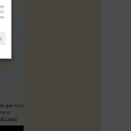
tir
nt
son
s
ble que vous
eures
ft Learn