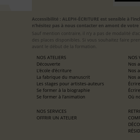
Accessibilité : ALEPH-ÉCRITURE est sensible à l’
n’hésitez pas à nous contacter en amont de votre in
Sauf mention contraire, il n’y a pas de modalité d’ac
des places disponibles. Si vous souhaitez faire pre
avant le début de la formation.
NOS ATELIERS
NOS V
Découverte
Nos a
L’école d’écriture
Nos a
La fabrique du manuscrit
Nos a
Les stages pour artistes-auteurs
Écrir
Se former à la biographie
Écrir
Se former à l’animation
Où no
NOS SERVICES
RETR
OFFRIR UN ATELIER
COMP
DÉCO
RÉSID