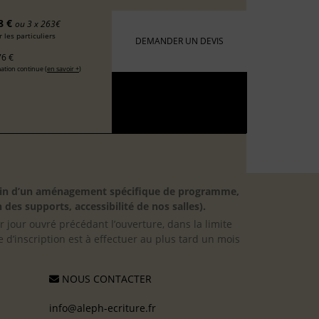
8 €
ou 3 x 263€
 les particuliers
DEMANDER UN DEVIS
6 €
ation continue (
en savoir +
)
besoin d’un aménagement spécifique de programme,
 des supports, accessibilité de nos salles).
er jour ouvré précédant l’ouverture, dans la limite
 d’inscription est à effectuer au plus tard un mois
NOUS CONTACTER
info@aleph-ecriture.fr