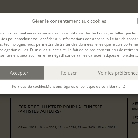
artistes-auteurs)
du
24 Mai. 2027
au
28 Mai. 2027
à
Gérer le consentement aux cookies
r offrir les meilleures expériences, nous utilisons des technologies telles que les
kies pour stocker et/ou accéder aux informations des appareils. Le fait de consen
DEMANDER UN DEVIS
es technologies nous permettra de traiter des données telles que le comporteme
navigation ou les ID uniques sur ce site. Le fait de ne pas consentir ou de retirer 
sentement peut avoir un effet négatif sur certaines caractéristiques et fonctions.
Accepter
Refuser
Voir les préférence
Politique de cookies
Mentions légales et politique de confidentialité
Filtrer
78
ÉCRIRE ET ILLUSTRER POUR LA JEUNESSE
pour
(ARTISTES-AUTEURS)
157
form
09 nov 2026, 10 nov 2026, 11 nov 2026, 12 nov 2026, 13 nov 2026