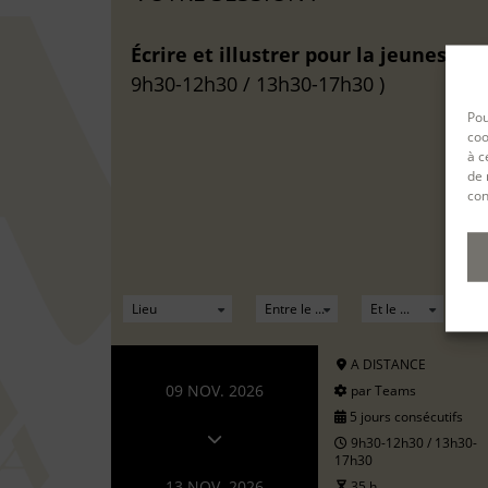
Écrire et illustrer pour la jeunesse (
9h30-12h30 / 13h30-17h30 )
Pou
coo
à c
de 
con
A DISTANCE
09 NOV. 2026
par Teams
5 jours consécutifs
9h30-12h30 / 13h30-
17h30
13 NOV. 2026
35 h.