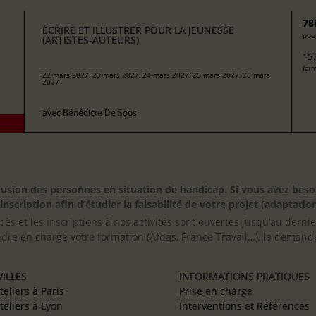
78
ÉCRIRE ET ILLUSTRER POUR LA JEUNESSE
pour
(ARTISTES-AUTEURS)
157
form
22 mars 2027, 23 mars 2027, 24 mars 2027, 25 mars 2027, 26 mars
2027
avec
Bénédicte De Soos
inclusion des personnes en situation de handicap. Si vous avez 
scription afin d’étudier la faisabilité de votre projet (adaptation
cès et les inscriptions à nos activités sont ouvertes jusqu’au derni
ndre en charge votre formation (Afdas, France Travail…), la demande
ILLES
INFORMATIONS PRATIQUES
teliers à Paris
Prise en charge
teliers à Lyon
Interventions et Références