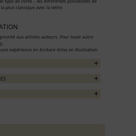
l type de livres – les différentes possibilités de
la plus classique avec la lettre
TATION
priorité aux artistes-auteurs. Pour toute autre
er
.
une expérience en écriture et/ou en illustration.
ES