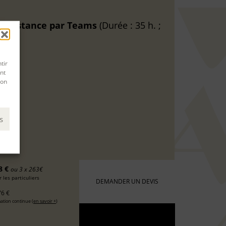
A distance
par Teams
(Durée : 35 h. ;
tir
nt
son
s
8 €
ou 3 x 263€
 les particuliers
DEMANDER UN DEVIS
6 €
ation continue (
en savoir +
)