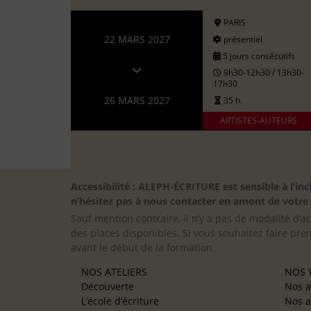
PARIS
22 MARS 2027
présentiel
5 jours consécutifs
9h30-12h30 / 13h30-
17h30
26 MARS 2027
35 h.
ARTISTES-AUTEURS
Accessibilité : ALEPH-ÉCRITURE est sensible à l’
n’hésitez pas à nous contacter en amont de votre in
Sauf mention contraire, il n’y a pas de modalité d’ac
des places disponibles. Si vous souhaitez faire pre
avant le début de la formation.
NOS ATELIERS
NOS V
Découverte
Nos a
L’école d’écriture
Nos a