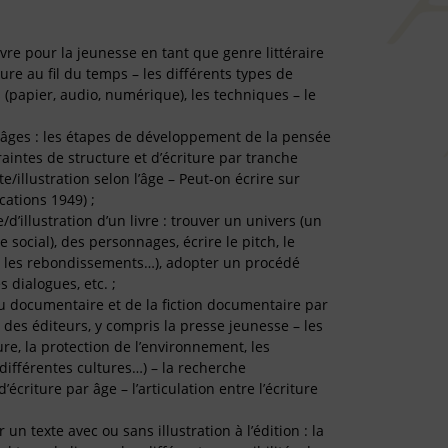
vre pour la jeunesse en tant que genre littéraire
riture au fil du temps – les différents types de
s (papier, audio, numérique), les techniques – le
es âges : les étapes de développement de la pensée
traintes de structure et d’écriture par tranche
te/illustration selon l’âge – Peut-on écrire sur
ications 1949) ;
/d’illustration d’un livre : trouver un univers (un
 social), des personnages, écrire le pitch, le
rs, les rebondissements…), adopter un procédé
es dialogues, etc. ;
 du documentaire et de la fiction documentaire par
es éditeurs, y compris la presse jeunesse – les
ure, la protection de l’environnement, les
différentes cultures…) – la recherche
’écriture par âge – l’articulation entre l’écriture
 texte avec ou sans illustration à l’édition : la