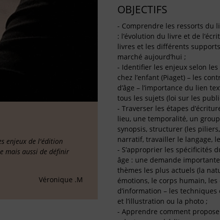
OBJECTIFS
- Comprendre les ressorts du li
: l’évolution du livre et de l’éc
livres et les différents support
marché aujourd’hui ;
- Identifier les enjeux selon l
chez l’enfant (Piaget) – les con
d’âge – l’importance du lien tex
tous les sujets (loi sur les publ
- Traverser les étapes d’écriture
lieu, une temporalité, un groupe
synopsis, structurer (les pilie
narratif, travailler le langage, l
 enjeux de l'édition
- S’approprier les spécificités
ée mais aussi de définir
âge : une demande importante d
thèmes les plus actuels (la nat
Véronique .M
émotions, le corps humain, les 
d’information – les techniques d
et l’illustration ou la photo ;
- Apprendre comment proposer un