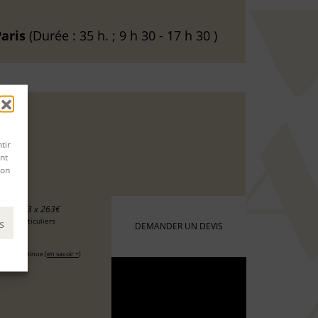
aris
(Durée : 35 h. ; 9 h 30 - 17 h 30 )
tir
nt
son
8 €
ou 3 x 263€
s
 les particuliers
DEMANDER UN DEVIS
6 €
ation continue (
en savoir +
)