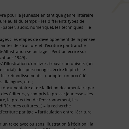
vre pour la jeunesse en tant que genre littéraire
riture au fil du temps – les différents types de
s (papier, audio, numérique), les techniques – le
es âges : les étapes de développement de la pensée
traintes de structure et d’écriture par tranche
te/illustration selon l’âge – Peut-on écrire sur
ications 1949) ;
/d’illustration d’un livre : trouver un univers (un
 social), des personnages, écrire le pitch, le
rs, les rebondissements…), adopter un procédé
es dialogues, etc. ;
 du documentaire et de la fiction documentaire par
es éditeurs, y compris la presse jeunesse – les
ure, la protection de l’environnement, les
différentes cultures…) – la recherche
’écriture par âge – l’articulation entre l’écriture
 texte avec ou sans illustration à l’édition : la