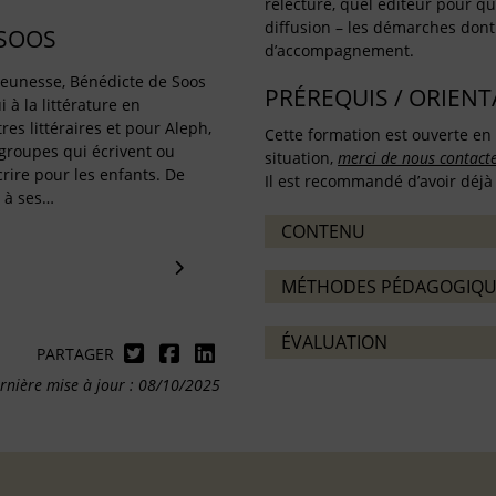
relecture, quel éditeur pour que
diffusion – les démarches dont 
 SOOS
d’accompagnement.
 jeunesse, Bénédicte de Soos
PRÉREQUIS / ORIEN
 à la littérature en
es littéraires et pour Aleph,
Cette formation est ouverte en 
roupes qui écrivent ou
situation,
merci de nous contact
rire pour les enfants. De
Il est recommandé d’avoir déjà 
 à ses…
CONTENU
MÉTHODES PÉDAGOGIQU
ÉVALUATION
PARTAGER
rnière mise à jour : 08/10/2025