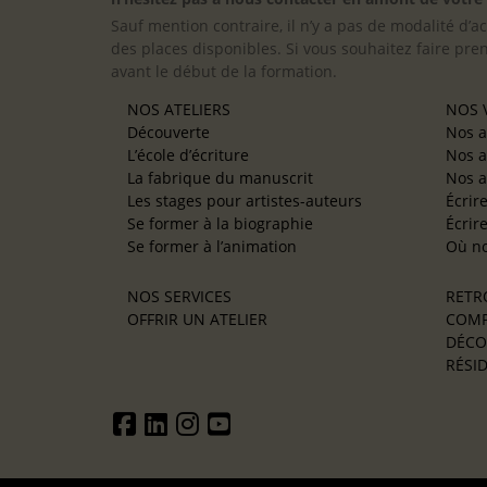
Sauf mention contraire, il n’y a pas de modalité d’ac
des places disponibles. Si vous souhaitez faire pre
avant le début de la formation.
NOS ATELIERS
NOS V
Découverte
Nos a
L’école d’écriture
Nos a
La fabrique du manuscrit
Nos a
Les stages pour artistes-auteurs
Écrir
Se former à la biographie
Écrir
Se former à l’animation
Où no
NOS SERVICES
RETR
OFFRIR UN ATELIER
COMP
DÉCO
RÉSID