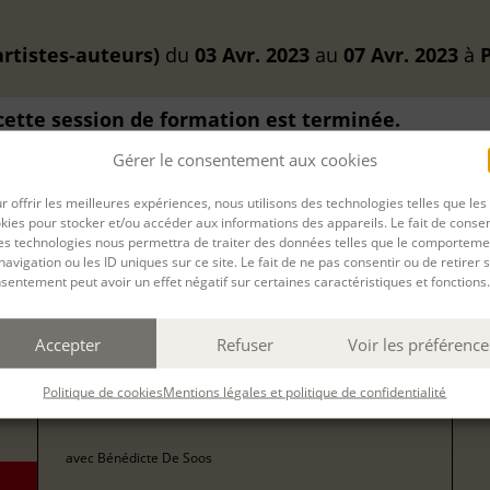
artistes-auteurs)
du
03 Avr. 2023
au
07 Avr. 2023
à
P
 cette session de formation est terminée.
Gérer le consentement aux cookies
r offrir les meilleures expériences, nous utilisons des technologies telles que les
kies pour stocker et/ou accéder aux informations des appareils. Le fait de consen
es technologies nous permettra de traiter des données telles que le comporteme
navigation ou les ID uniques sur ce site. Le fait de ne pas consentir ou de retirer 
Filtrer
sentement peut avoir un effet négatif sur certaines caractéristiques et fonctions.
78
ÉCRIRE ET ILLUSTRER POUR LA JEUNESSE
Accepter
Refuser
Voir les préférence
pour
(ARTISTES-AUTEURS)
157
Politique de cookies
Mentions légales et politique de confidentialité
form
09 nov 2026, 10 nov 2026, 11 nov 2026, 12 nov 2026, 13 nov 2026
avec
Bénédicte De Soos