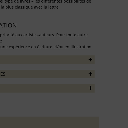
l type de livres – les différentes possibilités de
la plus classique avec la lettre
TATION
priorité aux artistes-auteurs. Pour toute autre
er
.
une expérience en écriture et/ou en illustration.
ES