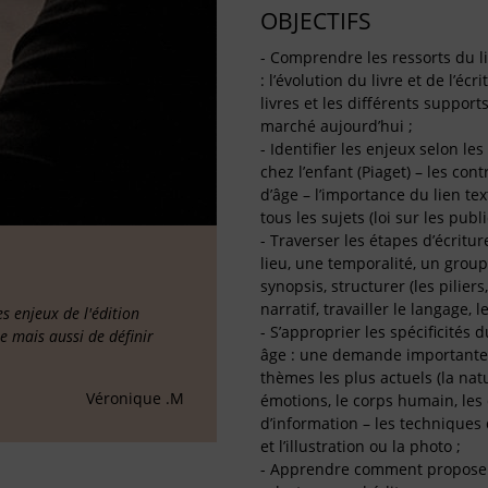
OBJECTIFS
- Comprendre les ressorts du li
: l’évolution du livre et de l’éc
livres et les différents support
marché aujourd’hui ;
- Identifier les enjeux selon l
chez l’enfant (Piaget) – les con
d’âge – l’importance du lien tex
tous les sujets (loi sur les publ
- Traverser les étapes d’écriture
lieu, une temporalité, un groupe
synopsis, structurer (les pilie
narratif, travailler le langage, l
 enjeux de l'édition
- S’approprier les spécificités
ée mais aussi de définir
âge : une demande importante d
thèmes les plus actuels (la nat
Véronique .M
émotions, le corps humain, les 
d’information – les techniques d
et l’illustration ou la photo ;
- Apprendre comment proposer un