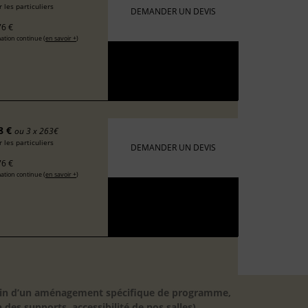
 les particuliers
DEMANDER UN DEVIS
6 €
ation continue (
en savoir +
)
8 €
ou 3 x 263€
 les particuliers
DEMANDER UN DEVIS
6 €
ation continue (
en savoir +
)
besoin d’un aménagement spécifique de programme,
 des supports, accessibilité de nos salles).