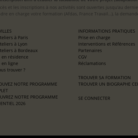
cès et les inscriptions à nos activités sont ouvertes jusqu’au derni
ndre en charge votre formation (Afdas, France Travail…), la demande
ILLES
INFORMATIONS PRATIQUES
teliers à Paris
Prise en charge
teliers à Lyon
Interventions et Références
teliers à Bordeaux
Partenaires
e en résidence
CGV
e en ligne
Réclamations
us trouver ?
TROUVER SA FORMATION
OUVEZ NOTRE PROGRAMME
TROUVER UN BIOGRAPHE CER
LET
UVREZ NOTRE PROGRAMME
SE CONNECTER
ENTIEL 2026