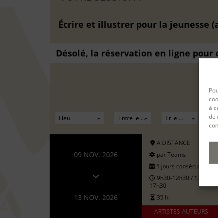
Écrire et illustrer pour la jeunesse (
Désolé, la réservation en ligne pour
Pou
coo
à c
de 
con
A DISTANCE
09 NOV. 2026
par Teams
5 jours consécutifs
9h30-12h30 / 13h30-
17h30
13 NOV. 2026
35 h.
ARTISTES-AUTEURS