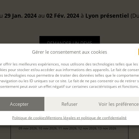
u
29 Jan. 2024
au
02 Fév. 2024
à
Lyon
présentiel
(Dur
DEMANDER UN DEVIS
Gérer le consentement aux cookies
r offrir les meilleures expériences, nous utilisons des technologies telles que les
kies pour stocker et/ou accéder aux informations des appareils. Le fait de consen
es technologies nous permettra de traiter des données telles que le comporteme
navigation ou les ID uniques sur ce site. Le fait de ne pas consentir ou de retirer 
sentement peut avoir un effet négatif sur certaines caractéristiques et fonctions.
Filtrer
Accepter
Refuser
Voir les préférence
78
ÉCRIRE ET ILLUSTRER POUR LA JEUNESSE
pour
(ARTISTES-AUTEURS)
Politique de cookies
Mentions légales et politique de confidentialité
157
form
09 nov 2026, 10 nov 2026, 11 nov 2026, 12 nov 2026, 13 nov 2026