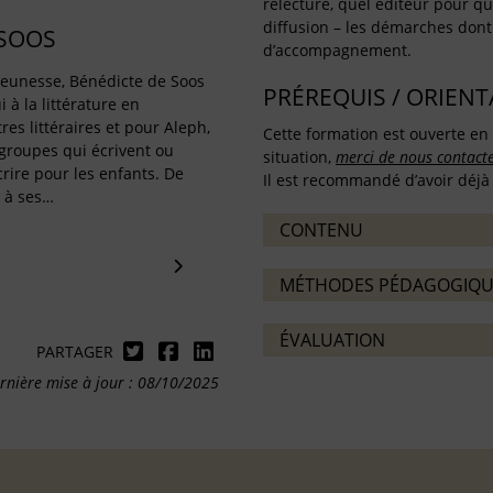
relecture, quel éditeur pour que
diffusion – les démarches dont 
 SOOS
d’accompagnement.
 jeunesse, Bénédicte de Soos
PRÉREQUIS / ORIEN
 à la littérature en
es littéraires et pour Aleph,
Cette formation est ouverte en 
roupes qui écrivent ou
situation,
merci de nous contact
rire pour les enfants. De
Il est recommandé d’avoir déjà 
 à ses…
CONTENU
MÉTHODES PÉDAGOGIQU
ÉVALUATION
PARTAGER
rnière mise à jour : 08/10/2025