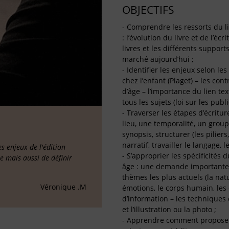
OBJECTIFS
- Comprendre les ressorts du li
: l’évolution du livre et de l’éc
livres et les différents support
marché aujourd’hui ;
- Identifier les enjeux selon l
chez l’enfant (Piaget) – les con
d’âge – l’importance du lien tex
tous les sujets (loi sur les publ
- Traverser les étapes d’écriture
lieu, une temporalité, un groupe
synopsis, structurer (les pilie
narratif, travailler le langage, l
 enjeux de l'édition
- S’approprier les spécificités
ée mais aussi de définir
âge : une demande importante d
thèmes les plus actuels (la nat
Véronique .M
émotions, le corps humain, les 
d’information – les techniques d
et l’illustration ou la photo ;
- Apprendre comment proposer un