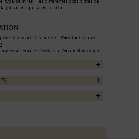
l type de livres – les différentes possibilités de
la plus classique avec la lettre
TATION
priorité aux artistes-auteurs. Pour toute autre
er
.
une expérience en écriture et/ou en illustration.
ES