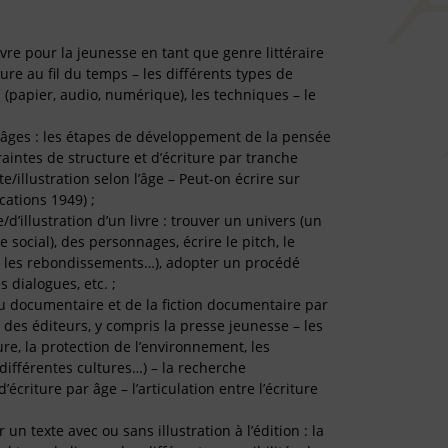
vre pour la jeunesse en tant que genre littéraire
riture au fil du temps – les différents types de
s (papier, audio, numérique), les techniques – le
es âges : les étapes de développement de la pensée
traintes de structure et d’écriture par tranche
te/illustration selon l’âge – Peut-on écrire sur
ications 1949) ;
/d’illustration d’un livre : trouver un univers (un
 social), des personnages, écrire le pitch, le
rs, les rebondissements…), adopter un procédé
es dialogues, etc. ;
 du documentaire et de la fiction documentaire par
es éditeurs, y compris la presse jeunesse – les
ure, la protection de l’environnement, les
différentes cultures…) – la recherche
’écriture par âge – l’articulation entre l’écriture
 texte avec ou sans illustration à l’édition : la