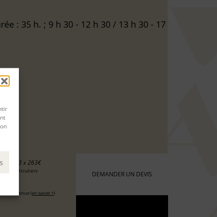
ée : 35 h. ; 9 h 30 - 12 h 30 / 13 h 30 - 17
tir
nt
son
s
8 €
ou 3 x 263€
 les particuliers
DEMANDER UN DEVIS
6 €
ation continue (
en savoir +
)