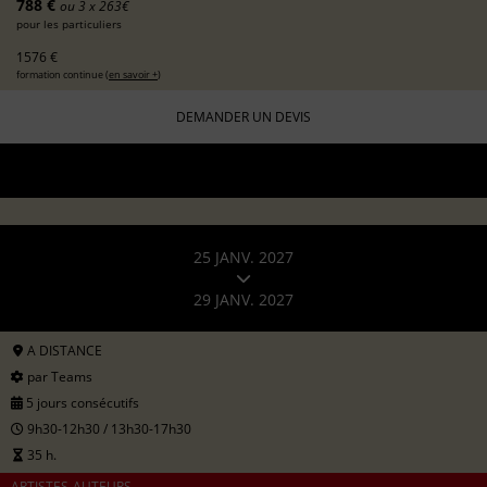
788 €
ou 3 x 263€
pour les particuliers
1576 €
formation continue (
en savoir +
)
DEMANDER UN DEVIS
25 JANV. 2027
29 JANV. 2027
A DISTANCE
par Teams
5 jours consécutifs
9h30-12h30 / 13h30-17h30
35 h.
ARTISTES-AUTEURS