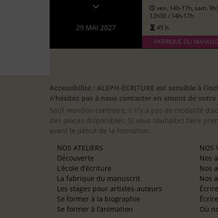
ven. 14h-17h, sam. 9h
12h30 / 14h-17h
29 MAI 2027
45 h.
FABRIQUE DU MANUSC
Accessibilité : ALEPH-ÉCRITURE est sensible à l’
n’hésitez pas à nous contacter en amont de votre in
Sauf mention contraire, il n’y a pas de modalité d’ac
des places disponibles. Si vous souhaitez faire pre
avant le début de la formation.
NOS ATELIERS
NOS V
Découverte
Nos a
L’école d’écriture
Nos a
La fabrique du manuscrit
Nos a
Les stages pour artistes-auteurs
Écrir
Se former à la biographie
Écrir
Se former à l’animation
Où no