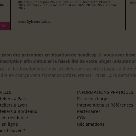
08 janv 2027, 09 janv 2027, 05 févr 2027, 06 févr 2027, 19 mars
form
30-
2027, 20 mars 2027, 23 avr 2027, 24 avr 2027, 28 mai 2027, 29 mai
2027
avec
Sylvette Labat
RIT
inclusion des personnes en situation de handicap. Si vous avez 
scription afin d’étudier la faisabilité de votre projet (adaptation
cès et les inscriptions à nos activités sont ouvertes jusqu’au derni
ndre en charge votre formation (Afdas, France Travail…), la demande
ILLES
INFORMATIONS PRATIQUES
teliers à Paris
Prise en charge
teliers à Lyon
Interventions et Références
teliers à Bordeaux
Partenaires
e en résidence
CGV
e en ligne
Réclamations
us trouver ?