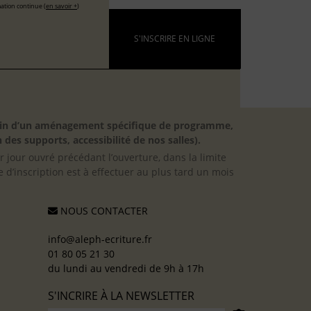
ation continue (
en savoir +
)
S'INSCRIRE EN LIGNE
besoin d’un aménagement spécifique de programme,
 des supports, accessibilité de nos salles).
er jour ouvré précédant l’ouverture, dans la limite
 d’inscription est à effectuer au plus tard un mois
NOUS CONTACTER
info@aleph-ecriture.fr
01 80 05 21 30
du lundi au vendredi de 9h à 17h
S'INCRIRE À LA NEWSLETTER