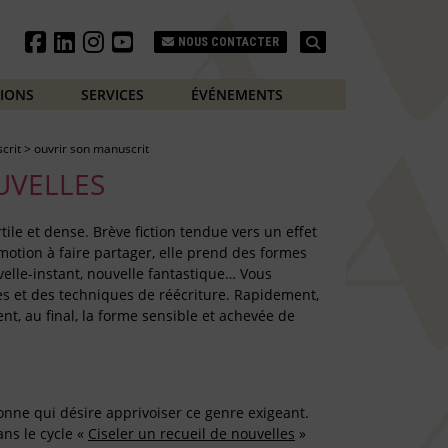
Search
NOUS CONTACTER
TIONS
SERVICES
ÉVÉNEMENTS
crit
>
ouvrir son manuscrit
UVELLES
rtile et dense. Brève fiction tendue vers un effet
otion à faire partager, elle prend des formes
uvelle-instant, nouvelle fantastique… Vous
es et des techniques de réécriture. Rapidement,
ent, au final, la forme sensible et achevée de
onne qui désire apprivoiser ce genre exigeant.
ans le cycle «
Ciseler un recueil de nouvelles
»