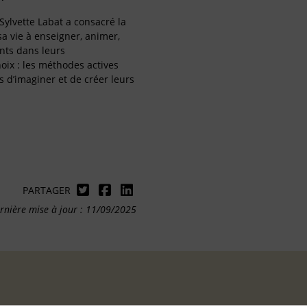
Sylvette Labat a consacré la
sa vie à enseigner, animer,
ts dans leurs
oix : les méthodes actives
s d’imaginer et de créer leurs
PARTAGER
rnière mise à jour : 11/09/2025