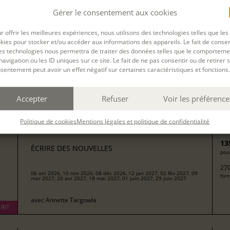
au
15 Mar. 2025
à
A distance
par Teams
(Durée : 45
Gérer le consentement aux cookies
r offrir les meilleures expériences, nous utilisons des technologies telles que les
kies pour stocker et/ou accéder aux informations des appareils. Le fait de consen
 cette session de formation est terminée.
es technologies nous permettra de traiter des données telles que le comporteme
navigation ou les ID uniques sur ce site. Le fait de ne pas consentir ou de retirer 
sentement peut avoir un effet négatif sur certaines caractéristiques et fonctions.
Accepter
Refuser
Voir les préférence
Filtrer
Politique de cookies
Mentions légales et politique de confidentialité
13
ÉCRIRE DES NOUVELLES
pour
270
06 oct 2026, 10 nov 2026, 08 déc 2026, 12 jan 2027, 02 fév 2027, 09
form
mar 2027, 20 avr 2027, 18 mai 2027, 01 juin 2027, 29 juin 2027
avec
Annette Targowla
RIT