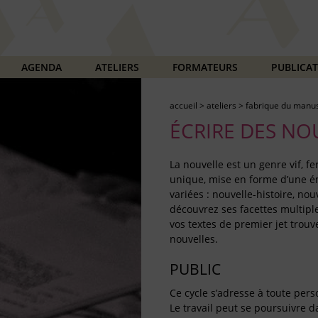
AGENDA
ATELIERS
FORMATEURS
PUBLICA
accueil
>
ateliers
>
fabrique du manus
ÉCRIRE DES NO
La nouvelle est un genre vif, fe
unique, mise en forme d’une ém
variées : nouvelle-histoire, no
découvrez ses facettes multipl
vos textes de premier jet trouv
nouvelles.
PUBLIC
Ce cycle s’adresse à toute pers
Le travail peut se poursuivre d