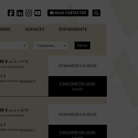
Search
NOUS CONTACTER
TIONS
SERVICES
ÉVÉNEMENTS
Filtrer
45 €
ou 3 x 515€
DEMANDER UN DEVIS
 les particuliers
5 €
ation continue (
en savoir +
)
S'INSCRIRE EN LIGNE
Complet
80 €
ou 3 x 427€
DEMANDER UN DEVIS
 les particuliers
2 €
ation continue (
en savoir +
)
S'INSCRIRE EN LIGNE
Complet