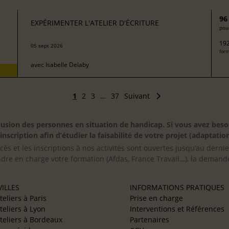
96
EXPÉRIMENTER L'ATELIER D'ÉCRITURE
pour
192
05 sept 2026
form
avec
Isabelle Delaby
1
2
3
…
37
Suivant
inclusion des personnes en situation de handicap. Si vous avez 
scription afin d’étudier la faisabilité de votre projet (adaptation
cès et les inscriptions à nos activités sont ouvertes jusqu’au derni
ndre en charge votre formation (Afdas, France Travail…), la demande
ILLES
INFORMATIONS PRATIQUES
teliers à Paris
Prise en charge
teliers à Lyon
Interventions et Références
teliers à Bordeaux
Partenaires