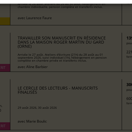
form
Arrivée le 26 août, ateliers du 26 au 30 août, hébergement en
chambre individuelle, pension complète et transferts inclus.
avec
Laurence Faure
TRAVAILLER SON MANUSCRIT EN RÉSIDENCE
13
DANS LA MAISON ROGER MARTIN DU GARD
pour
(ORNE)
221
Arrivée le 27 août. Ateliers d'écriture (21h) du 28 août au 01
form
septembre 2026, suivi individuel (1h), hébergement en pension
complète en chambre privée et transferts inclus.
avec
Aline Barbier
RIT
30
LE CERCLE DES LECTEURS - MANUSCRITS
pour
FINALISÉS
600
form
m.
29 août 2026, 30 août 2026
0
avec
Marie Boulic
RIT