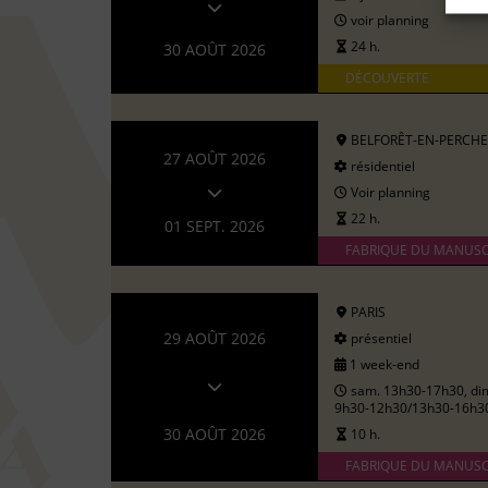
voir planning
24 h.
30 AOÛT 2026
DÉCOUVERTE
BELFORÊT-EN-PERCHE
27 AOÛT 2026
résidentiel
Voir planning
22 h.
01 SEPT. 2026
FABRIQUE DU MANUSC
PARIS
29 AOÛT 2026
présentiel
1 week-end
sam. 13h30-17h30, di
9h30-12h30/13h30-16h3
30 AOÛT 2026
10 h.
FABRIQUE DU MANUSC