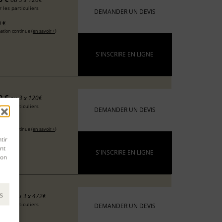
 les particuliers
DEMANDER UN DEVIS
 €
ation continue (
en savoir +
)
S'INSCRIRE EN LIGNE
0 €
ou 3 x 120€
 les particuliers
DEMANDER UN DEVIS
 €
ation continue (
en savoir +
)
tir
nt
S'INSCRIRE EN LIGNE
son
s
15 €
ou 3 x 472€
 les particuliers
DEMANDER UN DEVIS
9 €