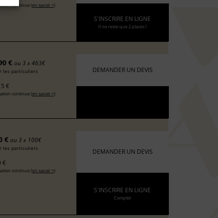
ation continue (
en savoir +
)
S'INSCRIRE EN LIGNE
Il ne reste que 2 places !
90 €
ou 3 x 463€
DEMANDER UN DEVIS
 les particuliers
5 €
ation continue (
en savoir +
)
0 €
ou 3 x 100€
 les particuliers
DEMANDER UN DEVIS
 €
ation continue (
en savoir +
)
S'INSCRIRE EN LIGNE
Complet