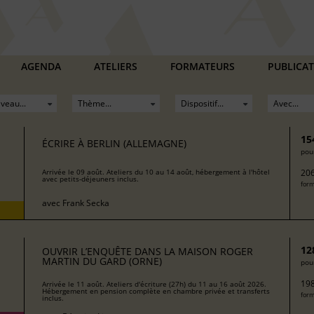
AGENDA
ATELIERS
FORMATEURS
PUBLICA
15
ÉCRIRE À BERLIN (ALLEMAGNE)
pour
206
Arrivée le 09 août. Ateliers du 10 au 14 août, hébergement à l'hôtel
avec petits-déjeuners inclus.
form
avec
Frank Secka
12
OUVRIR L’ENQUÊTE DANS LA MAISON ROGER
MARTIN DU GARD (ORNE)
pour
198
Arrivée le 11 août. Ateliers d'écriture (27h) du 11 au 16 août 2026.
Hébergement en pension complète en chambre privée et transferts
form
inclus.