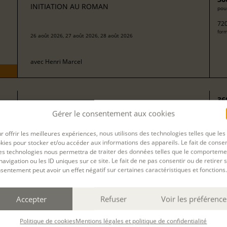
INITIATION AU ROMAN
pour
720
form
26 août 2026, 27 août 2026, 28 août 2026
avec
Henri Marcel
36
LITTÉRATURES DE L'IMAGINAIRE
pour
Gérer le consentement aux cookies
720
form
r offrir les meilleures expériences, nous utilisons des technologies telles que les
26 août 2026, 27 août 2026, 28 août 2026
kies pour stocker et/ou accéder aux informations des appareils. Le fait de consen
es technologies nous permettra de traiter des données telles que le comporteme
navigation ou les ID uniques sur ce site. Le fait de ne pas consentir ou de retirer 
avec
Émilie Rauscher
sentement peut avoir un effet négatif sur certaines caractéristiques et fonctions.
Accepter
Refuser
Voir les préférence
14
UR
S’INITIER AU “SEUL EN SCÈNE” AU PETIT
pour
PONTBIEL (LANDES)
Politique de cookies
Mentions légales et politique de confidentialité
203