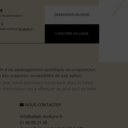
 €
DEMANDER UN DEVIS
 les particuliers
 €
ation continue (
en savoir +
)
S'INSCRIRE EN LIGNE
besoin d’un aménagement spécifique de programme,
 des supports, accessibilité de nos salles).
er jour ouvré précédant l’ouverture, dans la limite
 d’inscription est à effectuer au plus tard un mois
NOUS CONTACTER
info@aleph-ecriture.fr
01 80 05 21 30