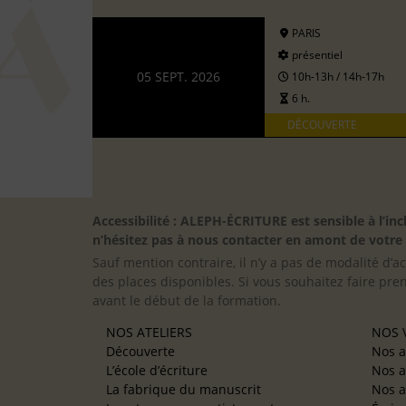
PARIS
présentiel
05 SEPT. 2026
10h-13h / 14h-17h
6 h.
DÉCOUVERTE
Accessibilité : ALEPH-ÉCRITURE est sensible à l’
n’hésitez pas à nous contacter en amont de votre in
Sauf mention contraire, il n’y a pas de modalité d’ac
des places disponibles. Si vous souhaitez faire pre
avant le début de la formation.
NOS ATELIERS
NOS V
Découverte
Nos a
L’école d’écriture
Nos a
La fabrique du manuscrit
Nos a