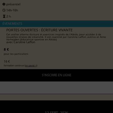
présentiel
14h-16h
2 h.
ÉVÉNEMENTS
PORTES OUVERTES : ÉCRITURE VIVANTE
Cet atelier alterne écriture et exercices inspirés de l’Aïkido, pour accéder à de
nouvelles strates de créativité. Il est coanimé par Caroline Laffon, autrice et Anne
Verheÿden (éducatrice sportive en Aïkido)
avec
Caroline Laffon
8 €
pour les particuliers
16 €
formation continue (
en savoir +
)
S'INSCRIRE EN LIGNE
12 SEPT. 2026