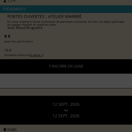
1,5 h.
ÉVÉNEMENTS
PORTES OUVERTES : ATELIER MARBRÉ
En vous inspirant d'une technique de peinture ancienne, écrivez un objet poétique
en papier marbré et repartez avec.
avec
Maud Bruguière
8 €
pour les particuliers
16 €
formation continue (
en savoir +
)
S'INSCRIRE EN LIGNE
12 SEPT. 2026
12 SEPT. 2026
PARIS