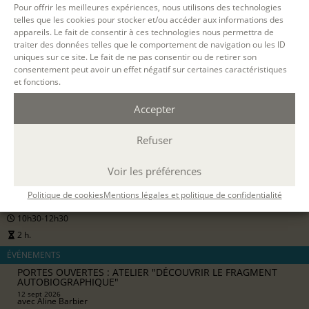
Pour offrir les meilleures expériences, nous utilisons des technologies
telles que les cookies pour stocker et/ou accéder aux informations des
appareils. Le fait de consentir à ces technologies nous permettra de
S'INSCRIRE EN LIGNE
traiter des données telles que le comportement de navigation ou les ID
uniques sur ce site. Le fait de ne pas consentir ou de retirer son
consentement peut avoir un effet négatif sur certaines caractéristiques
et fonctions.
Accepter
12 SEPT. 2026
Refuser
Voir les préférences
PARIS
Politique de cookies
Mentions légales et politique de confidentialité
présentiel
10h30-12h30
2 h.
ÉVÉNEMENTS
PORTES OUVERTES : ATELIER "DÉCOUVRIR LE FRAGMENT
AUTOBIOGRAPHIQUE"
12 sept 2026
avec
Aline Barbier