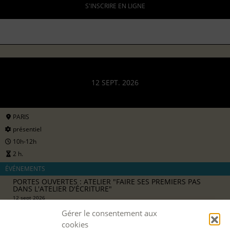
S'INSCRIRE EN LIGNE
12 SEPT. 2026
PARIS
présentiel
10h-12h
2 h.
ÉVÉNEMENTS
PORTES OUVERTES : ATELIER "FAIRE SES PREMIERS PAS
DANS L'ATELIER D'ÉCRITURE"
12 sept 2026
avec
Camille Berta
Gérer le consentement aux
8 €
cookies
pour les particuliers