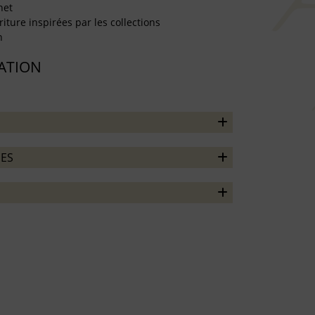
net
iture inspirées par les collections
n
TATION
ES