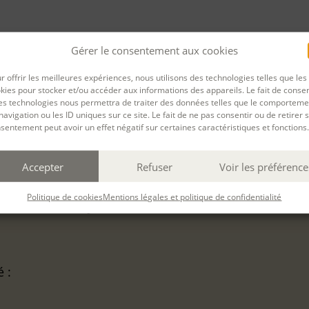
Gérer le consentement aux cookies
r offrir les meilleures expériences, nous utilisons des technologies telles que les
PARTAGER
kies pour stocker et/ou accéder aux informations des appareils. Le fait de consen
rnière mise à jour : 13/05/2026
es technologies nous permettra de traiter des données telles que le comporteme
navigation ou les ID uniques sur ce site. Le fait de ne pas consentir ou de retirer 
sentement peut avoir un effet négatif sur certaines caractéristiques et fonctions.
Accepter
Refuser
Voir les préférence
Politique de cookies
Mentions légales et politique de confidentialité
eaux-Arts de Lyon
du
24 Oct. 2026
au
24 Oct. 2026
é :