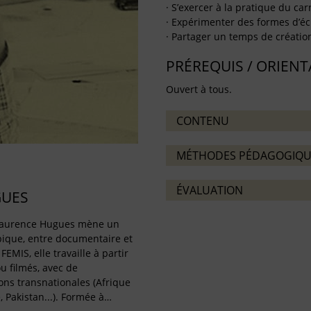
· S’exercer à la pratique du car
· Expérimenter des formes d’écr
· Partager un temps de créatio
PRÉREQUIS / ORIEN
Ouvert à tous.
CONTENU
MÉTHODES PÉDAGOGIQU
ÉVALUATION
GUES
, Laurence Hugues mène un
pique, entre documentaire et
EMIS, elle travaille à partir
u filmés, avec de
ns transnationales (Afrique
, Pakistan...). Formée à…