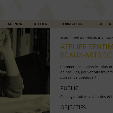
AGENDA
ATELIERS
FORMATEURS
PUBLICA
accueil
>
ateliers
>
découverte
>
expl
ATELIER SENTI
BEAUX-ARTS DE
Comment les objets les plus or
de nos vies, peuvent-ils traver
puissance poétique ?
PUBLIC
Ce stage s’adresse à toutes et 
OBJECTIFS