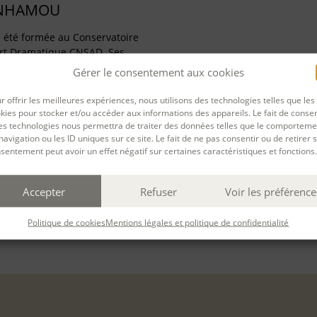
ENHAMOU
été formée au Conservatoire
Art Dramatique CNSAD. Ses
ne et sélectionnés par de
Gérer le consentement aux cookies
ture et elle est accueillie
dence à la Chartreuse CNES.
r offrir les meilleures expériences, nous utilisons des technologies telles que les
kies pour stocker et/ou accéder aux informations des appareils. Le fait de consen
es technologies nous permettra de traiter des données telles que le comporteme
navigation ou les ID uniques sur ce site. Le fait de ne pas consentir ou de retirer 
sentement peut avoir un effet négatif sur certaines caractéristiques et fonctions.
Accepter
Refuser
Voir les préférence
PARTAGER
Politique de cookies
Mentions légales et politique de confidentialité
rnière mise à jour : 12/11/2025