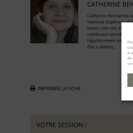
CATHERINE B
Catherine Benhamou a 
National Supérieur d'
textes sont mis en scè
nombreux comités de lec
régulièrement en rési
Pou
Elle a obtenu…
coo
à c
de 
con
IMPRIMER LA FICHE
De
VOTRE SESSION :