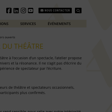
Search
NOUS CONTACTER
TIONS
SERVICES
ÉVÉNEMENTS
iers ouverts
 DU THÉÂTRE
âtre à l’occasion d’un spectacle, l’atelier propose
nivers et la résonance. Il ne s’agit pas d’écrire du
érience de spectateur par l’écriture.
ateurs de théâtre et spectateurs occasionnels,
articipants plus confirmés.
 rend sensible, nous relie avec notre intériorité,