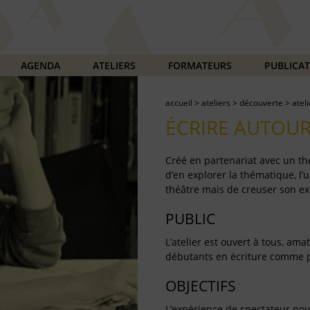
AGENDA
ATELIERS
FORMATEURS
PUBLICA
accueil
>
ateliers
>
découverte
>
atel
ÉCRIRE AUTOUR
Créé en partenariat avec un thé
d’en explorer la thématique, l’u
théâtre mais de creuser son exp
PUBLIC
L’atelier est ouvert à tous, am
débutants en écriture comme p
OBJECTIFS
L’expérience de spectateur nous