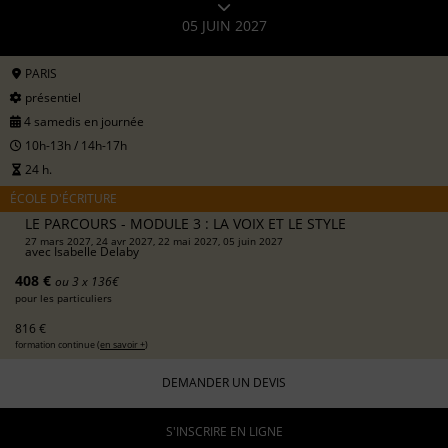
05 JUIN 2027
PARIS
présentiel
4 samedis en journée
10h-13h / 14h-17h
24 h.
ÉCOLE D'ÉCRITURE
LE PARCOURS - MODULE 3 : LA VOIX ET LE STYLE
27 mars 2027, 24 avr 2027, 22 mai 2027, 05 juin 2027
avec
Isabelle Delaby
408 €
ou 3 x 136€
pour les particuliers
816 €
formation continue (
en savoir +
)
DEMANDER UN DEVIS
S'INSCRIRE EN LIGNE