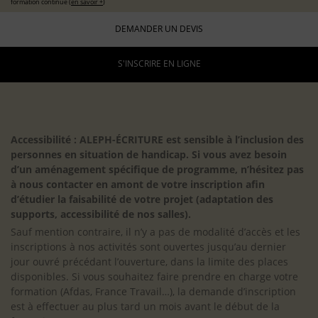
formation continue (
en savoir +
)
DEMANDER UN DEVIS
S'INSCRIRE EN LIGNE
Accessibilité : ALEPH-ÉCRITURE est sensible à l’inclusion des
personnes en situation de handicap. Si vous avez besoin
d’un aménagement spécifique de programme, n’hésitez pas
à nous contacter en amont de votre inscription afin
d’étudier la faisabilité de votre projet (adaptation des
supports, accessibilité de nos salles).
Sauf mention contraire, il n’y a pas de modalité d’accès et les
inscriptions à nos activités sont ouvertes jusqu’au dernier
jour ouvré précédant l’ouverture, dans la limite des places
disponibles. Si vous souhaitez faire prendre en charge votre
formation (Afdas, France Travail…), la demande d’inscription
est à effectuer au plus tard un mois avant le début de la