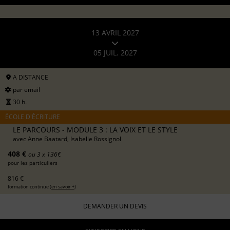
13 AVRIL 2027
05 JUIL. 2027
A DISTANCE
par email
30 h.
ÉCOLE D'ÉCRITURE
LE PARCOURS - MODULE 3 : LA VOIX ET LE STYLE
avec
Anne Baatard, Isabelle Rossignol
408 €
ou 3 x 136€
pour les particuliers
816 €
formation continue (
en savoir +
)
DEMANDER UN DEVIS