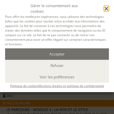
816 €
Gérer le consentement aux
formation continue (
en savoir +
)
cookies
DEMANDER UN DEVIS
Pour offrir les meilleures expériences, nous utilisons des technologies
telles que les cookies pour stocker et/ou accéder aux informations des
appareils. Le fait de consentir à ces technologies nous permettra de
S'INSCRIRE EN LIGNE
traiter des données telles que le comportement de navigation ou les ID
uniques sur ce site. Le fait de ne pas consentir ou de retirer son
consentement peut avoir un effet négatif sur certaines caractéristiques
et fonctions.
19 JANV. 2027
Accepter
01 JUIN 2027
Refuser
A DISTANCE
Voir les préférences
par Teams
8 mardis en soirée
Politique de cookies
Mentions légales et politique de confidentialité
18h30-21h30
24 h.
ÉCOLE D'ÉCRITURE
LE PARCOURS - MODULE 3 : LA VOIX ET LE STYLE
19 janv 2027, 09 févr 2027, 02 mars 2027, 23 mars 2027, 06 avr 2027, 20 avr 2027,