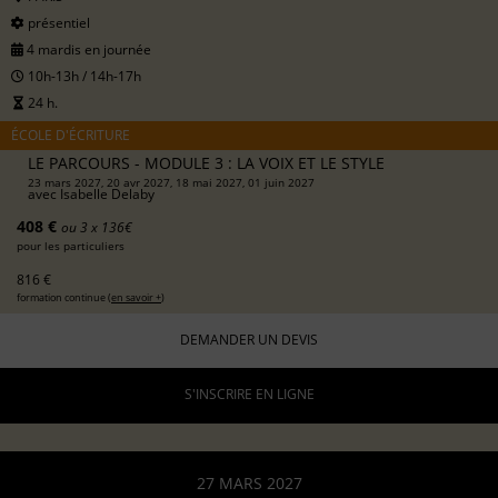
présentiel
4 mardis en journée
10h-13h / 14h-17h
24 h.
ÉCOLE D'ÉCRITURE
LE PARCOURS - MODULE 3 : LA VOIX ET LE STYLE
23 mars 2027, 20 avr 2027, 18 mai 2027, 01 juin 2027
avec
Isabelle Delaby
408 €
ou 3 x 136€
pour les particuliers
816 €
formation continue (
en savoir +
)
DEMANDER UN DEVIS
S'INSCRIRE EN LIGNE
27 MARS 2027