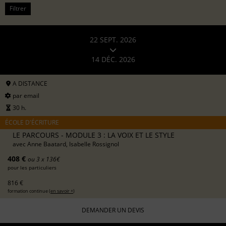
Filtrer
22 SEPT. 2026
14 DÉC. 2026
A DISTANCE
par email
30 h.
ÉCOLE D'ÉCRITURE
LE PARCOURS - MODULE 3 : LA VOIX ET LE STYLE
avec
Anne Baatard, Isabelle Rossignol
408 €
ou 3 x 136€
pour les particuliers
816 €
formation continue (
en savoir +
)
DEMANDER UN DEVIS