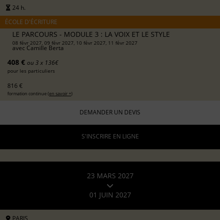
24 h.
ÉCOLE D'ÉCRITURE
LE PARCOURS - MODULE 3 : LA VOIX ET LE STYLE
08 févr 2027, 09 févr 2027, 10 févr 2027, 11 févr 2027
avec
Camille Berta
408 €
ou 3 x 136€
pour les particuliers
816 €
formation continue (
en savoir +
)
DEMANDER UN DEVIS
S'INSCRIRE EN LIGNE
23 MARS 2027
01 JUIN 2027
PARIS