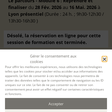
Le parcours - Module 6 : Reprendre et
finaliser
du
28 Fév. 2026
au
16 Mai. 2026
à
Lyon
présentiel
(Durée : 24 h. ; 9h30-12h30 /
13h30-16h30 )
Désolé, la réservation en ligne pour cette
session de formation est terminée.
Gérer le consentement aux
cookies
Pour offrir les meilleures expériences, nous utilisons des technologies
telles que les cookies pour stocker et/ou accéder aux informations des
appareils. Le fait de consentir à ces technologies nous permettra de
traiter des données telles que le comportement de navigation ou les ID
uniques sur ce site. Le fait de ne pas consentir ou de retirer son
consentement peut avoir un effet négatif sur certaines caractéristiques
et fonctions.
Accepter