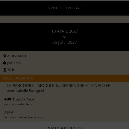
S'INSCRIRE EN LIGNE
13 AVRIL 2027
05 JUIL. 2027
A DISTANCE
par email
30 h.
ÉCOLE D'ÉCRITURE
LE PARCOURS - MODULE 6 : REPRENDRE ET FINALISER
avec
Isabelle Rossignol
408 €
ou 3 x 136€
pour les particuliers
816 €
formation continue (
en savoir +
)
DEMANDER UN DEVIS