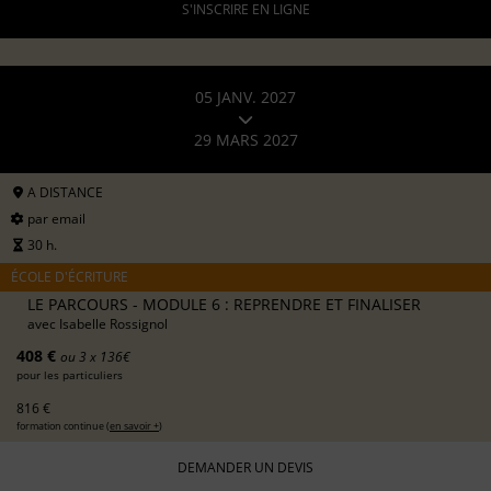
S'INSCRIRE EN LIGNE
05 JANV. 2027
29 MARS 2027
A DISTANCE
par email
30 h.
ÉCOLE D'ÉCRITURE
LE PARCOURS - MODULE 6 : REPRENDRE ET FINALISER
avec
Isabelle Rossignol
408 €
ou 3 x 136€
pour les particuliers
816 €
formation continue (
en savoir +
)
DEMANDER UN DEVIS