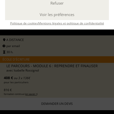
Filtrer
Refuser
Voir les préférences
22 SEPT. 2026
Politique de cookies
Mentions légales et politique de confidentialité
14 DÉC. 2026
A DISTANCE
par email
30 h.
ÉCOLE D'ÉCRITURE
LE PARCOURS - MODULE 6 : REPRENDRE ET FINALISER
avec
Isabelle Rossignol
408 €
ou 3 x 136€
pour les particuliers
816 €
formation continue (
en savoir +
)
DEMANDER UN DEVIS