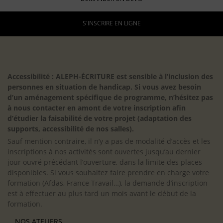
S'INSCRIRE EN LIGNE
Accessibilité : ALEPH-ÉCRITURE est sensible à l’inclusion des
personnes en situation de handicap. Si vous avez besoin
d’un aménagement spécifique de programme, n’hésitez pas
à nous contacter en amont de votre inscription afin
d’étudier la faisabilité de votre projet (adaptation des
supports, accessibilité de nos salles).
Sauf mention contraire, il n’y a pas de modalité d’accès et les
inscriptions à nos activités sont ouvertes jusqu’au dernier
jour ouvré précédant l’ouverture, dans la limite des places
disponibles. Si vous souhaitez faire prendre en charge votre
formation (Afdas, France Travail…), la demande d’inscription
est à effectuer au plus tard un mois avant le début de la
formation.
NOS ATELIERS